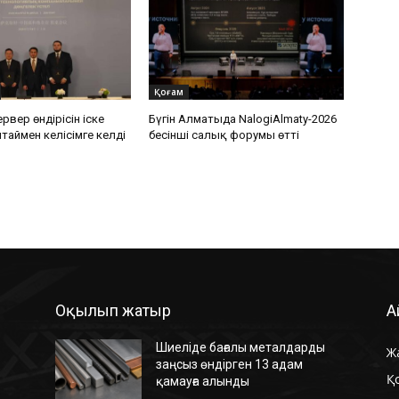
Қоғам
ервер өндірісін іске
Бүгін Алматыда NalogiAlmaty-2026
ытаймен келісімге келді
бесінші салық форумы өтті
Оқылып жатыр
А
Шиеліде бағалы металдарды
Ж
заңсыз өндірген 13 адам
Қ
қамауға алынды