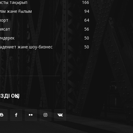
асты тақырып
166
ілім және Ғылым
94
порт
64
аясат
56
үндерек
50
әдениет және шоу-бизнес
50
ІЗДІ ОҚЫ