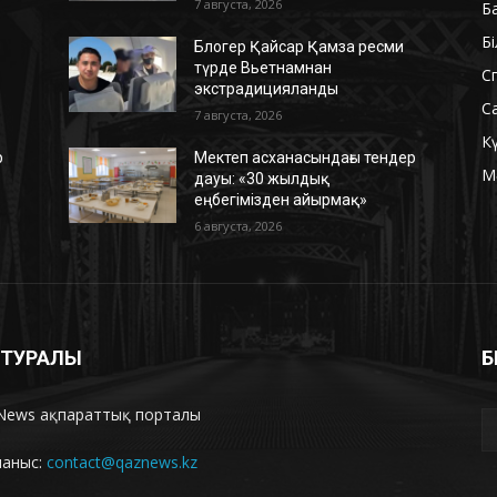
7 августа, 2026
Б
Б
Блогер Қайсар Қамза ресми
түрде Вьетнамнан
С
экстрадицияланды
С
7 августа, 2026
К
р
Мектеп асханасындағы тендер
М
дауы: «30 жылдық
еңбегімізден айырмақ»
6 августа, 2026
З ТУРАЛЫ
Б
News ақпараттық порталы
ланыс:
contact@qaznews.kz