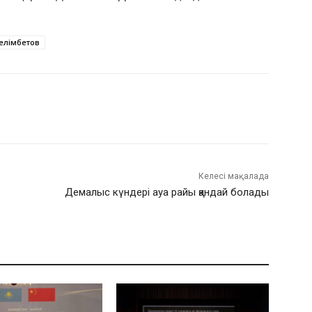
елімбетов
Келесі мақалада
Демалыс күндері ауа райы қандай болады