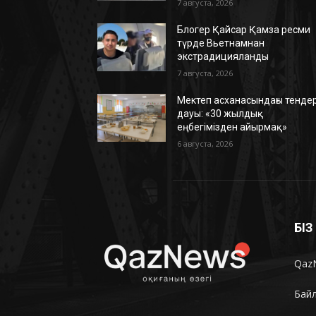
7 августа, 2026
Блогер Қайсар Қамза ресми
түрде Вьетнамнан
экстрадицияланды
7 августа, 2026
Мектеп асханасындағы тенде
дауы: «30 жылдық
еңбегімізден айырмақ»
6 августа, 2026
БІ
Qaz
Бай