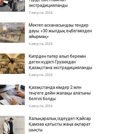
экстрадицияланды
7 августа, 2026
Мектеп асханасындағы тендер
дауы: «30 жылдық еңбегімізден
айырмақ»
6 августа, 2026
Кипрден пәтер алып беремін
деген күдікті Грузиядан
Қазақстанға экстрадицияланды
6 августа, 2026
Қазақстанда кімдер 2 млн
теңгеге дейін жалақы алатыны
белгілі болды
6 августа, 2026
Халықаралық іздеудегі Қайсар
Қамзаға қатысты жаңа ақпарат
шықты