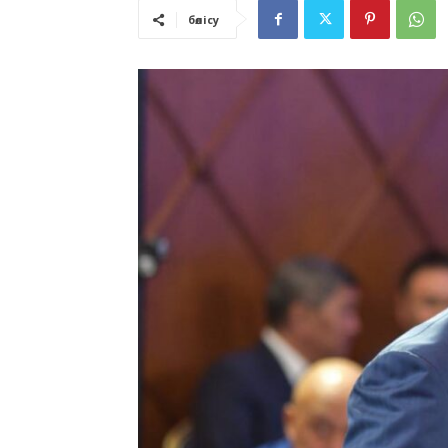
бөлісу