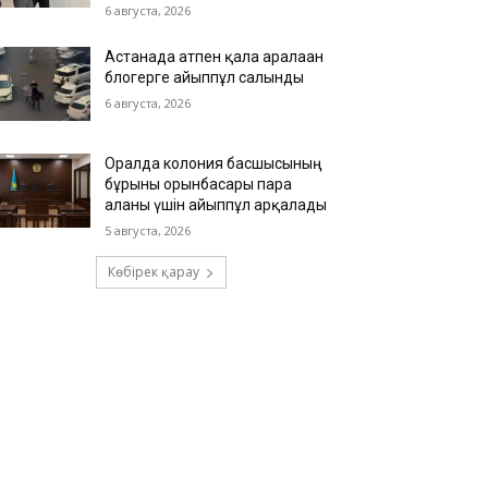
6 августа, 2026
Астанада атпен қала аралаған
блогерге айыппұл салынды
6 августа, 2026
Оралда колония басшысының
бұрынғы орынбасары пара
алғаны үшін айыппұл арқалады
5 августа, 2026
Көбірек қарау