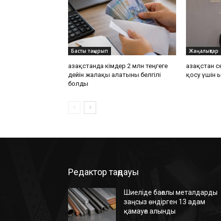
Басты тақырып
Жаңалықтар
Қазақстанда кімдер 2 млн теңгеге
Қазақстан с
дейін жалақы алатыны белгілі
қосу үшін Қ
болды
Редактор таңдауы
Шиеліде бағалы металдарды
заңсыз өндірген 13 адам
қамауға алынды