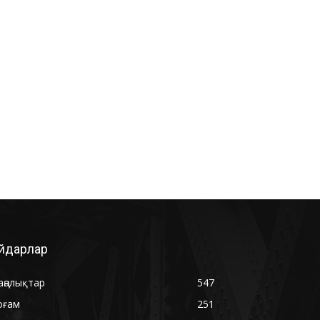
йдарлар
аңалықтар
547
оғам
251