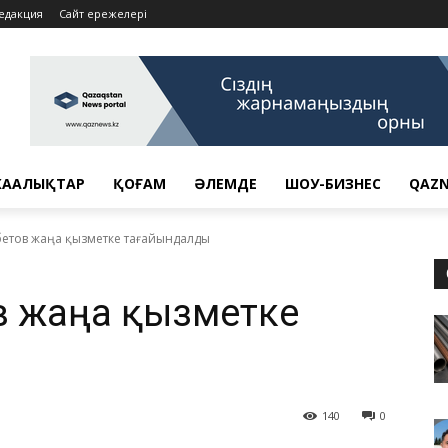
едакция
Сайт ережелері
АҢАЛЫҚТАР
ҚОҒАМ
ӘЛЕМДЕ
ШОУ-БИЗНЕС
QAZN
бетов жаңа қызметке тағайындалды
ов жаңа қызметке
140
0