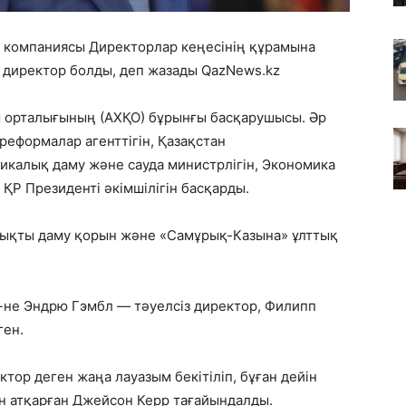
. компаниясы Директорлар кеңесінің құрамына
 директор болды, деп жазады QazNews.kz
 орталығының (АХҚО) бұрынғы басқарушысы. Әр
еформалар агенттігін, Қазақстан
икалық даму және сауда министрлігін, Экономика
ҚР Президенті әкімшілігін басқарды.
нықты даму қорын және «Самұрық-Казына» ұлттық
-не Эндрю Гэмбл — тәуелсіз директор, Филипп
ген.
тор деген жаңа лауазым бекітіліп, бұған дейін
н атқарған Джейсон Керр тағайындалды.