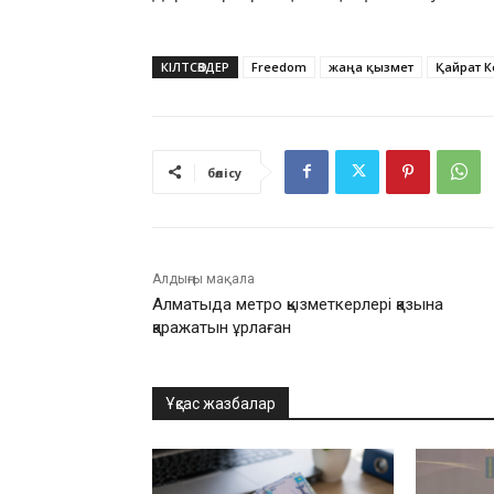
КІЛТСӨЗДЕР
Freedom
жаңа қызмет
Қайрат К
бөлісу
Алдыңғы мақала
Алматыда метро қызметкерлері қазына
қаражатын ұрлаған
Ұқсас жазбалар