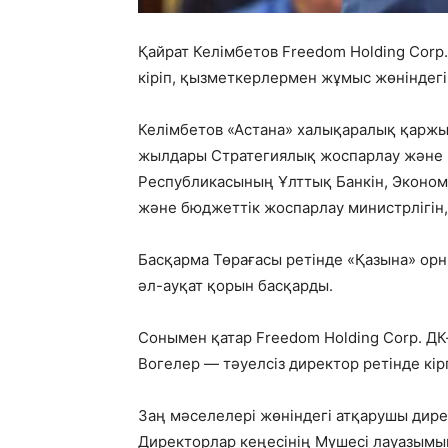
Қайрат Келімбетов Freedom Holding Corp
кіріп, қызметкерлермен жұмыс жөніндегі
Келімбетов «Астана» халықаралық қаржы
жылдары Стратегиялық жоспарлау және р
Республикасының Ұлттық Банкін, Эконом
және бюджеттік жоспарлау министрлігін, 
Басқарма Төрағасы ретінде «Қазына» ор
әл-ауқат қорын басқарды.
Сонымен қатар Freedom Holding Corp. ДК
Вогелер — тәуелсіз директор ретінде кір
Заң мәселелері жөніндегі атқарушы дирек
Директорлар кеңесінің Мүшесі лауазымы