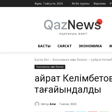
Жұма, 7 августа, 2026
Жоба туралы
Жарнама
Р
БАСТЫ
САЯСАТ
ЭКОНОМИКА
Ж
Басты бет
Экономика және бизнес
Қайрат Келім
Экономика және бизнес
Қайрат Келімбет
тағайындалды
Автор
Али
7 июня, 2024