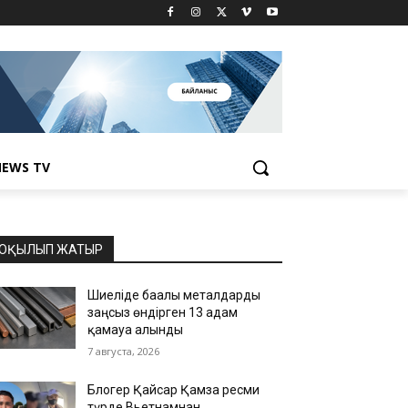
EWS TV
ОҚЫЛЫП ЖАТЫР
Шиеліде бағалы металдарды
заңсыз өндірген 13 адам
қамауға алынды
7 августа, 2026
Блогер Қайсар Қамза ресми
түрде Вьетнамнан