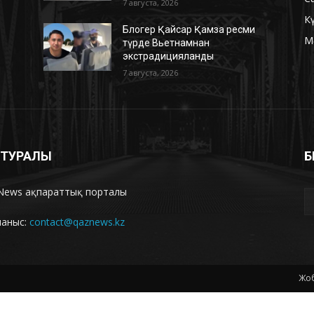
7 августа, 2026
К
Блогер Қайсар Қамза ресми
М
түрде Вьетнамнан
экстрадицияланды
7 августа, 2026
З ТУРАЛЫ
Б
News ақпараттық порталы
ланыс:
contact@qaznews.kz
Жоб