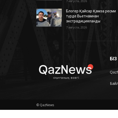
7 августа, 2026
Блогер Қайсар Қамза ресми
түрде Вьетнамнан
экстрадицияланды
7 августа, 2026
БІ
Qaz
Бай
© QazNews