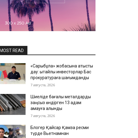
MOST READ
«Сарыбұлақ» жобасына қатысты
дау: қытайлық инвесторлар Бас
прокуратураға шағымданды
7 августа, 2026
Шиеліде бағалы металдарды
заңсыз өндірген 13 адам
қамауға алынды
7 августа, 2026
Блогер Қайсар Қамза ресми
түрде Вьетнамнан