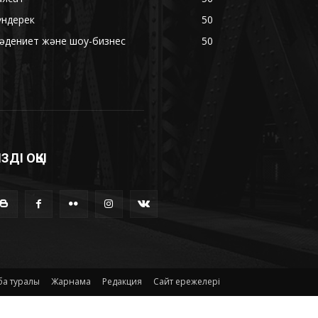
үндерек
50
әдениет және шоу-бизнес
50
ІЗДІ ОҚЫ
а туралы
Жарнама
Редакция
Сайт ережелері