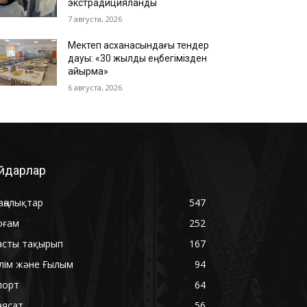
экстрадицияланды
7 августа, 2026
Мектеп асханасындағы тендер
дауы: «30 жылдық еңбегімізден
айырмақ»
6 августа, 2026
йдарлар
аңалықтар
547
оғам
252
асты тақырып
167
ілім және Ғылым
94
порт
64
аясат
56