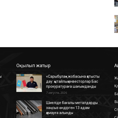
Оқылып жатыр
А
ы
«Сарыбұлақ» жобасына қатысты
Ж
с
дау: қытайлық инвесторлар Бас
Қ
прокуратураға шағымданды
7 августа, 2026
Б
Б
Шиеліде бағалы металдарды
заңсыз өндірген 13 адам
С
қамауға алынды
С