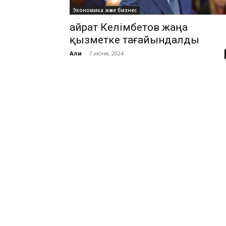
Экономика және бизнес
Қайрат Келімбетов жаңа
қызметке тағайындалды
Али
-
7 июня, 2024