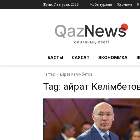
Жұма, 7 августа, 2026
Жоба туралы
Жарнама
Р
БАСТЫ
САЯСАТ
ЭКОНОМИКА
Ж
Тегтер
Қайрат Келімбетов
Tag:
Қайрат Келімбето