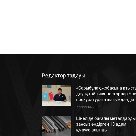
Редактор таңдауы
«Сарыбұлақ» жобасына қатыст
дау: қытайлық инвесторлар Ба
прокуратураға шағымданды
7 августа, 2026
Шиеліде бағалы металдарды
заңсыз өндірген 13 адам
қамауға алынды