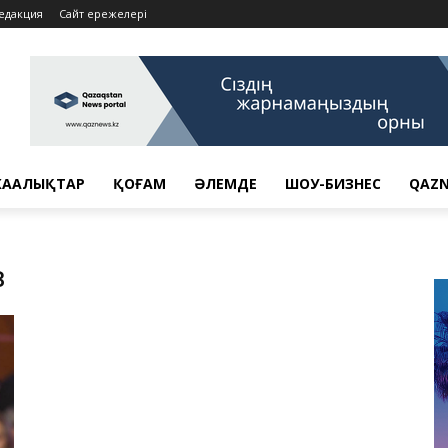
едакция
Сайт ережелері
АҢАЛЫҚТАР
ҚОҒАМ
ӘЛЕМДЕ
ШОУ-БИЗНЕС
QAZN
в