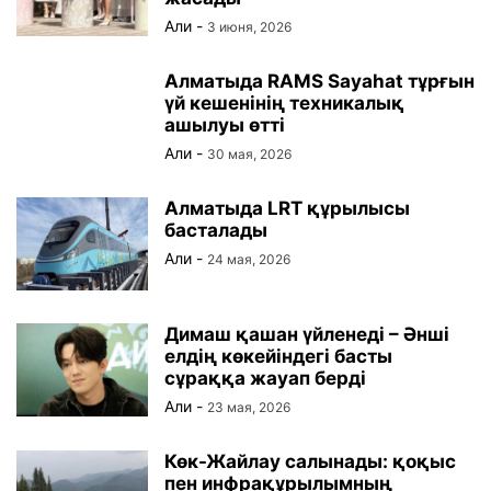
Али
-
3 июня, 2026
Алматыда RAMS Sayahat тұрғын
үй кешенінің техникалық
ашылуы өтті
Али
-
30 мая, 2026
Алматыда LRT құрылысы
басталады
Али
-
24 мая, 2026
Димаш қашан үйленеді – Әнші
елдің көкейіндегі басты
сұраққа жауап берді
Али
-
23 мая, 2026
Көк-Жайлау салынады: қоқыс
пен инфрақұрылымның