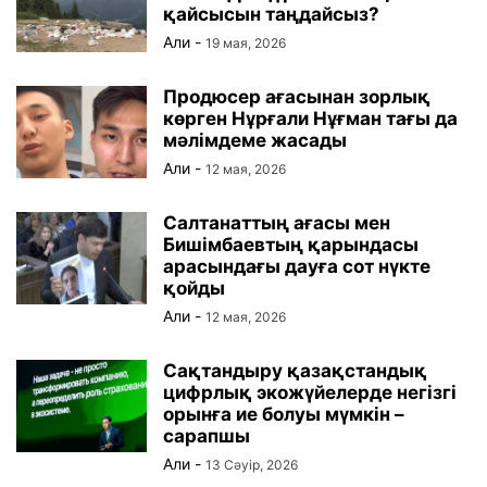
қайсысын таңдайсыз?
Али
-
19 мая, 2026
Продюсер ағасынан зорлық
көрген Нұрғали Нұғман тағы да
мәлімдеме жасады
Али
-
12 мая, 2026
Салтанаттың ағасы мен
Бишімбаевтың қарындасы
арасындағы дауға сот нүкте
қойды
Али
-
12 мая, 2026
Сақтандыру қазақстандық
цифрлық экожүйелерде негізгі
орынға ие болуы мүмкін –
сарапшы
Али
-
13 Сәуір, 2026