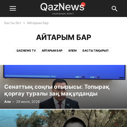
Басты бет
Айтарым бар
АЙТАРЫМ БАР
QAZNEWS TV
АЙТАРЫМ БАР
ӘЛЕМ
БАСТЫ ТАҚЫРЫП
БІЛІМ ЖӘНЕ ҒЫЛЫМ
ДЕНСАУЛЫҚ
ЖАҢАЛЫҚТАР
ИНТЕРВЬЮ
КЕЛ, ТАЛҚЫЛАЙЫҚ!
КҮНДЕРЕК
ҚОҒАМ
МӘДЕНИЕТ ЖӘНЕ ШОУ-БИЗНЕС
ПАЙДАЛЫ КЕҢЕС
САЯСАТ
СПОРТ
ЭКОНОМИКА ЖӘНЕ БИЗНЕС
Сенаттың соңғы отырысы: Топырақ
қорғау туралы заң мақұлданды
Али
-
29 июня, 2026