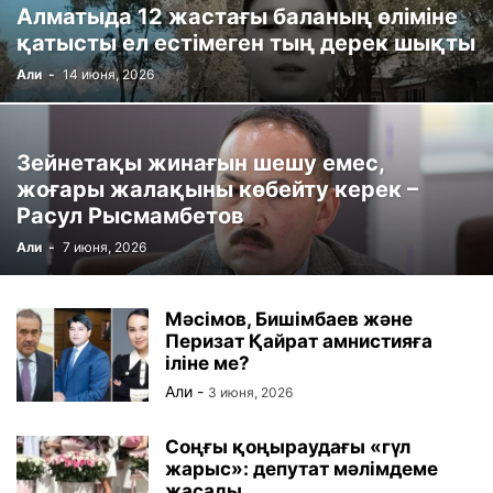
Алматыда 12 жастағы баланың өліміне
қатысты ел естімеген тың дерек шықты
Али
-
14 июня, 2026
Зейнетақы жинағын шешу емес,
жоғары жалақыны көбейту керек –
Расул Рысмамбетов
Али
-
7 июня, 2026
Мәсімов, Бишімбаев және
Перизат Қайрат амнистияға
іліне ме?
Али
-
3 июня, 2026
Соңғы қоңыраудағы «гүл
жарыс»: депутат мәлімдеме
жасады