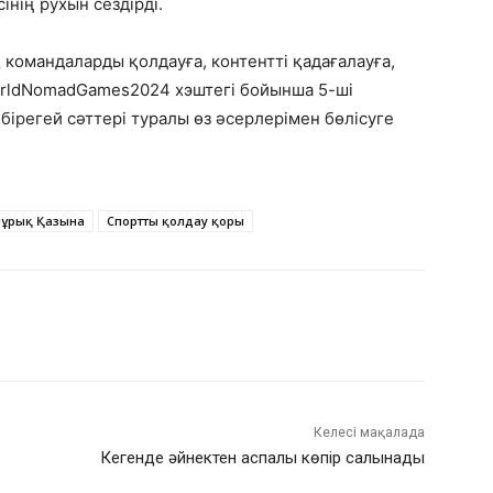
нің рухын сездірді.
командаларды қолдауға, контентті қадағалауға,
orldNomadGames2024 хэштегі бойынша 5-ші
ірегей сәттері туралы өз әсерлерімен бөлісуге
ұрық Қазына
Спортты қолдау қоры
Келесі мақалада
Кегенде әйнектен аспалы көпір салынады