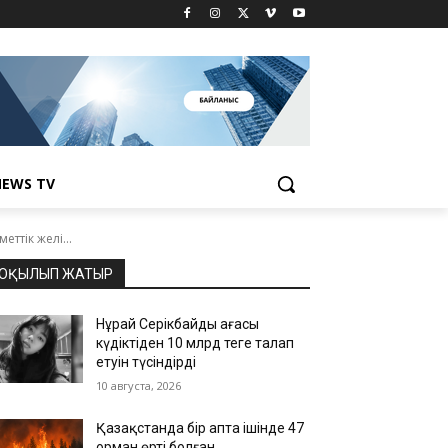
EWS TV
ттік желі...
ОҚЫЛЫП ЖАТЫР
Нұрай Серікбайдың ағасы
күдіктіден 10 млрд теңге талап
етуін түсіндірді
10 августа, 2026
Қазақстанда бір апта ішінде 47
орман өрті болған