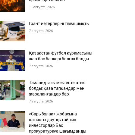
10 августа, 2026
Грант иегерлерінің тізімі шықты
7 августа, 2026
Қазақстан футбол құрамасының
жаңа бас бапкері белгілі болды
7 августа, 2026
Таиландтағы мектепте атыс
болды: қаза тапқандар мен
жараланғандар бар
7 августа, 2026
«Сарыбұлақ» жобасына
қатысты дау: қытайлық
инвесторлар Бас
прокуратураға шағымданды