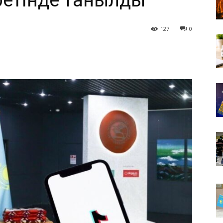
 ретінде танылды
127
0