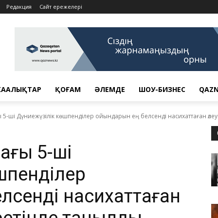
Редакция
Сайт ережелері
АҢАЛЫҚТАР
ҚОҒАМ
ӘЛЕМДЕ
ШОУ-БИЗНЕС
QAZN
 5-ші Дүниежүзілік көшпенділер ойындарын ең белсенді насихаттаған әлеуме
дағы 5-ші
шпенділер
лсенді насихаттаған