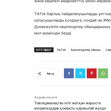
және көшпелі мәдениеттің үлкен мерекесі
TikTok барлық пайдаланушыларды ұлттық 
қатысушыларды қолдауға, сондай-ақ #W
Дүниежүзілік көшпенділер ойындарының б
мол мүмкіндік берді.
КІЛТСӨЗДЕР
TikTok
Көшпенділер ойыны
Сам
бөлісу
Алдыңғы мақала
Тоғызқұмалақтан өтіп жатқан жарыста
жеңімпаздарға қомақты қаржылай жүлде