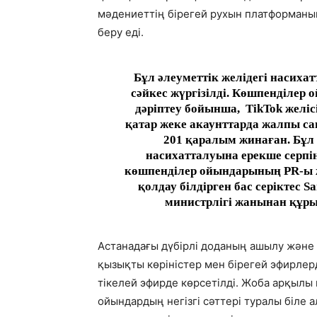
мәдениеттің бірегей рухын платформаны
беру еді.
Бұл әлеуметтік желідегі насиха
сәйкес жүргізілді. Көшпенділер
дәріптеу бойынша,
TikTok желі
қатар жеке акаунттарда жалпы сан
201 қаралым жинаған. Бұ
насихатталуына ерекше серпін 
көшпенділер ойындарының PR-ы ж
қолдау білдірген бас серіктес 
министрлігі жанынан құры
Астанадағы дүбірлі доданың ашылу және
қызықты көріністер мен бірегей эфирлер
тікелей эфирде көрсетілді. Жоба арқыл
ойындардың негізгі сәттері туралы біле