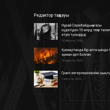
Редактор таңдауы
Нұрай Серікбайдың ағасы
күдіктіден 10 млрд теңге тала
етуін түсіндірді
10 августа, 2026
Қазақстанда бір апта ішінде 
орман өрті болған
10 августа, 2026
Грант иегерлерінің тізімі шықт
7 августа, 2026