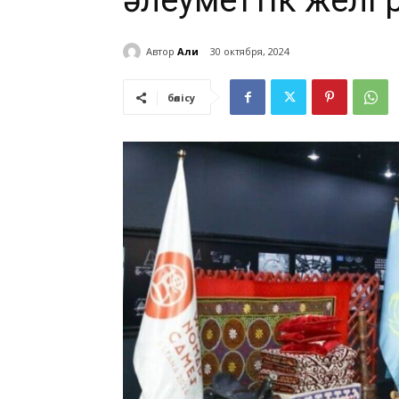
әлеуметтік желі
Автор
Али
30 октября, 2024
бөлісу