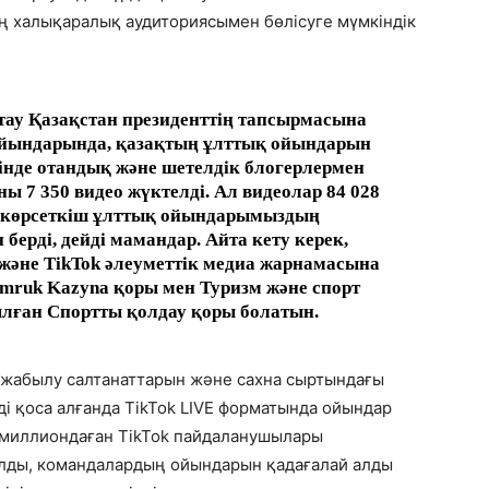
ң халықаралық аудиториясымен бөлісуге мүмкіндік
ттау Қазақстан президенттің тапсырмасына
 ойындарында, қазақтың ұлттық ойындарын
сінде отандық және шетелдік блогерлермен
ы 7 350 видео жүктелді. Ал видеолар 84 028
л көрсеткіш ұлттық ойындарымыздың
берді, дейді мамандар. Айта кету керек,
әне TikTok әлеуметтік медиа жарнамасына
Samruk Kazyna қоры мен Туризм және спорт
лған Спортты қолдау қоры болатын.
 жабылу салтанаттарын және сахна сыртындағы
ді қоса алғанда TikTok LIVE форматында ойындар
ы миллиондаған TikTok пайдаланушылары
 алды, командалардың ойындарын қадағалай алды