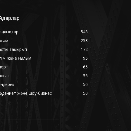
йдарлар
аңалықтар
548
оғам
253
асты тақырып
172
ілім және Ғылым
95
порт
65
аясат
56
үндерек
50
әдениет және шоу-бизнес
50