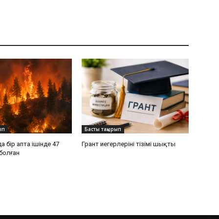
ып
Басты тақырып
 бір апта ішінде 47
Грант иегерлерінің тізімі шықты
 болған