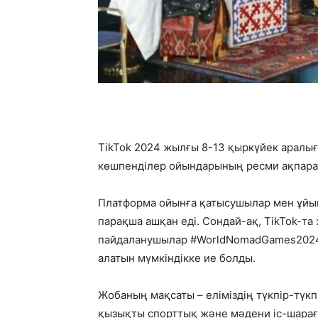
Колла
TikTok 2024 жылғы 8-13 қыркүйек аралығ
көшпенділер ойындарының ресми ақпарат
Платформа ойынға қатысушылар мен ұйы
парақша ашқан еді. Сондай-ақ, TikTok-та
пайдаланушылар #WorldNomadGames2024 
алатын мүмкіндікке ие болды.
Жобаның мақсаты – еліміздің түкпір-түк
қызықты спорттық және мәдени іс-шарағ