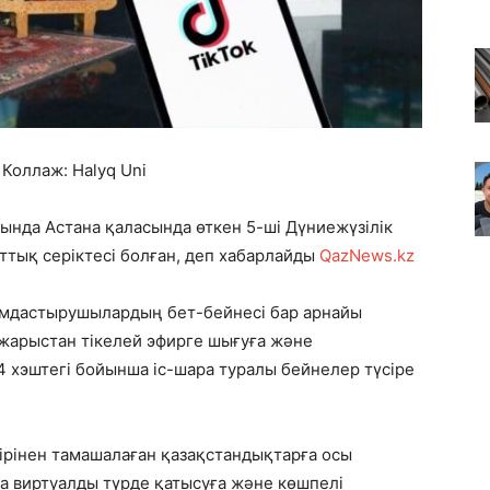
ж: Halyq Uni
ында Астана қаласында өткен 5-ші Дүниежүзілік
тық серіктесі болған, деп хабарлайды
QazNews.kz
мдастырушылардың бет-бейнесі бар арнайы
 жарыстан тікелей эфирге шығуға және
хэштегі бойынша іс-шара туралы бейнелер түсіре
пірінен тамашалаған қазақстандықтарға осы
а виртуалды түрде қатысуға және көшпелі