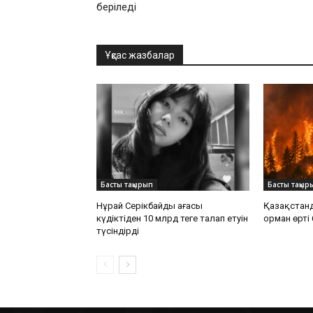
беріледі
Ұқсас жазбалар
Басты тақырып
Басты тақыр
Нұрай Серікбайдың ағасы
Қазақстанда
күдіктіден 10 млрд теңге талап етуін
орман өрті
түсіндірді