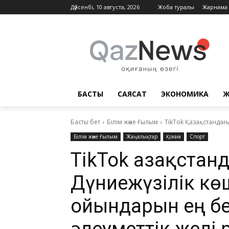
Дүйсенбі, 10 августа, 2026
Жоба туралы
Жарнама
БАСТЫ
САЯСАТ
ЭКОНОМИКА
Ж
Басты бет
Білім және Ғылым
TikTok Қазақстандағы
Білім және Ғылым
Жаңалықтар
Қоғам
Спорт
TikTok Қазақстан
Дүниежүзілік кө
ойындарын ең бе