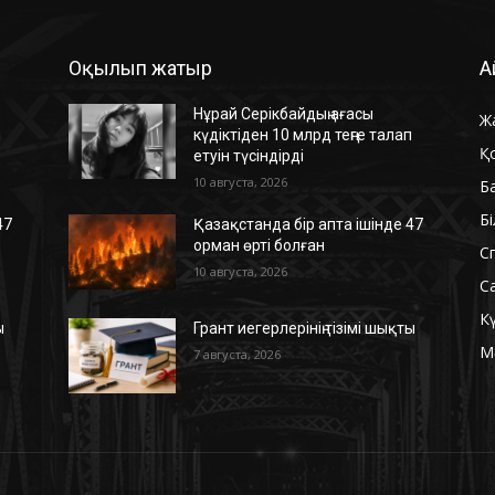
Оқылып жатыр
А
Нұрай Серікбайдың ағасы
Ж
п
күдіктіден 10 млрд теңге талап
Қ
етуін түсіндірді
10 августа, 2026
Б
Б
47
Қазақстанда бір апта ішінде 47
орман өрті болған
С
10 августа, 2026
С
К
ы
Грант иегерлерінің тізімі шықты
М
7 августа, 2026