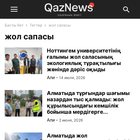
Басты бет
Тегтер
жол сапасы
жол сапасы
Ноттингем университетінің
ғалымы жол саласының
экологиялық тұрақтылығы
жөнінде дәріс оқыды
Али
-
14 июля, 2026
Алматыда тұрғындар шағымы
назардан тыс қалмады: жол
құрылысындағы кемшілік
бойынша мердігерге...
Али
-
2 июня, 2026
Алматыда жол