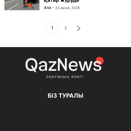
қатар жүруде
Али
-
23 июня, 2025
1
2
БІЗ ТУРАЛЫ