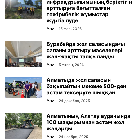
инфрақұрылымының беріктігін
арттыруға бағытталған
тәжірибелік жұмыстар
жүргізілуде
Али
-
15 мая, 2026
Бурабайда жол саласындағы
сапаны арттыру мәселелері
жан-жақты талқыланды
Али
-
5 Ақпан, 2026
Алматыда жол сапасын
бақылайтын мекеме 500-ден
астам тексеруге шыққан
Али
-
24 декабря, 2025
Алматының Алатау ауданында
100 шақырымнан астам жол
жаңарды
Али
-
24 ноября, 2025