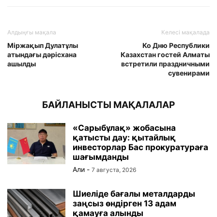
Алдыңғы мақала
Келесі мақалада
Міржақып Дулатұлы
Ко Дню Республики
атындағы дәрісхана
Казахстан гостей Алматы
ашылды
встретили праздничными
сувенирами
БАЙЛАНЫСТЫ МАҚАЛАЛАР
«Сарыбұлақ» жобасына
қатысты дау: қытайлық
инвесторлар Бас прокуратураға
шағымданды
Али
-
7 августа, 2026
Шиеліде бағалы металдарды
заңсыз өндірген 13 адам
қамауға алынды