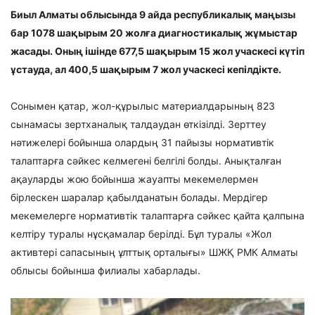
Биыл Алматы облысында 9 айда республикалық маңызы
бар 1078 шақырым 20 жолға диагностикалық жұмыстар
жасады. Оның ішінде 677,5 шақырым 15 жол учаскесі күтіп
ұстауда, ал 400,5 шақырым 7 жол учаскесі кепілдікте.
Сонымен қатар, жол-құрылыс материалдарының 823
сынамасы зертханалық талдаудан өткізілді. Зерттеу
нәтижелері бойынша олардың 31 пайызы нормативтік
талаптарға сәйкес келмегені белгілі болды. Анықталған
ақауларды жою бойынша жауапты мекемелермен
бірлескен шаралар қабылданатын болады. Мердігер
мекемелерге нормативтік талаптарға сәйкес қайта қалпына
келтіру туралы нұсқамалар берілді. Бұл туралы «Жол
активтері сапасының ұлттық орталығы» ШЖҚ РМК Алматы
облысы бойынша филиалы хабарлады.