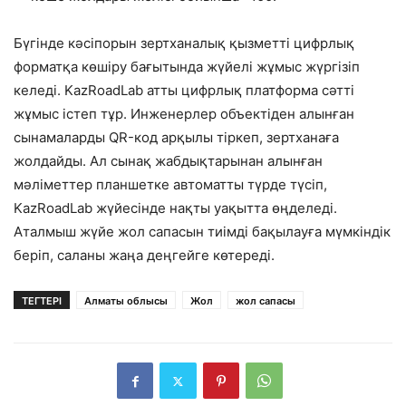
Бүгінде кәсіпорын зертханалық қызметті цифрлық
форматқа көшіру бағытында жүйелі жұмыс жүргізіп
келеді. KazRoadLab атты цифрлық платформа сәтті
жұмыс істеп тұр. Инженерлер объектіден алынған
сынамаларды QR-код арқылы тіркеп, зертханаға
жолдайды. Ал сынақ жабдықтарынан алынған
мәліметтер планшетке автоматты түрде түсіп,
KazRoadLab жүйесінде нақты уақытта өңделеді.
Аталмыш жүйе жол сапасын тиімді бақылауға мүмкіндік
беріп, саланы жаңа деңгейге көтереді.
ТЕГТЕРІ
Алматы облысы
Жол
жол сапасы