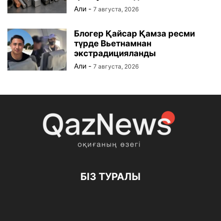
Али
-
7 августа, 2026
Блогер Қайсар Қамза ресми
түрде Вьетнамнан
экстрадицияланды
Али
-
7 августа, 2026
БІЗ ТУРАЛЫ