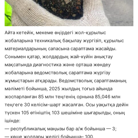
Айта кетейік, мекеме өңірдегі жол-құрылыс
жобаларына техникалық бақылау жүргізіп, құрылыс
материалдарының сапасына сараптама жасайды.
Сонымен қатар, жолдардың жай-күйін анықтау
мақсатында диагностика және орташа жөндеу
жобаларына ведомстволық сараптама жүргізу
жұмыстарын атқарады. Ведомстволық сараптаманың
мәліметі бойынша, 2025 жылдың тоғыз айында
жоспарланған 85 млн теңгенің орнына 85,046 млн
теңгеге 30 келісім-шарт жасалған. Осы уақытқа дейін
түскен 105 өтініштің 103 шешіміне шығарылды, оның
ішінде:
— республикалық маңызы бар а/ж бойынша — 3;
— көше жолдары желісі бойынша– 100.