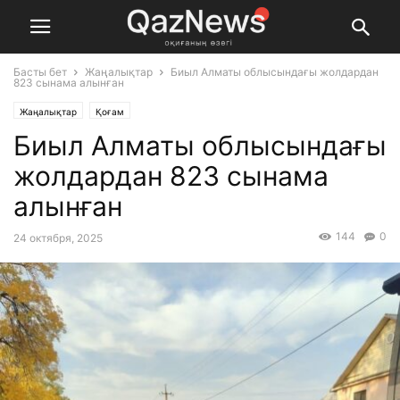
Басты бет
Жаңалықтар
Биыл Алматы облысындағы жолдардан
823 сынама алынған
Жаңалықтар
Қоғам
Биыл Алматы облысындағы
жолдардан 823 сынама
алынған
144
0
24 октября, 2025