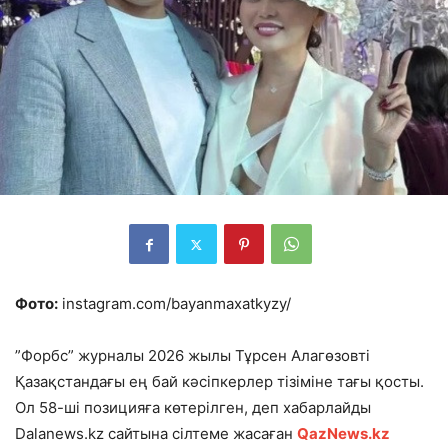
Фото:
instagram.com/bayanmaxatkyzy/
”Форбс” журналы 2026 жылы Тұрсен Алагөзовті
Қазақстандағы ең бай кәсіпкерлер тізіміне тағы қосты.
Ол 58-ші позицияға көтерілген, деп хабарлайды
Dalanews.kz сайтына сілтеме жасаған
QazNews.kz