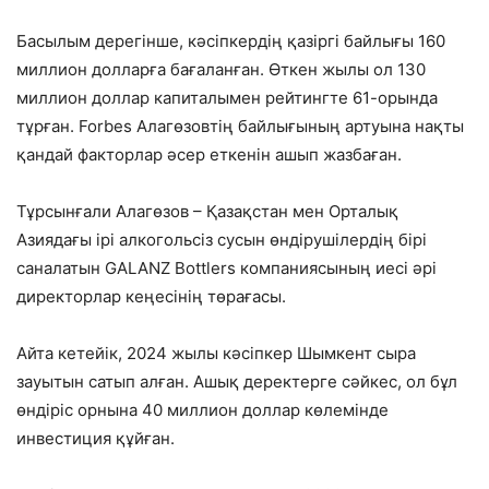
Басылым дерегінше, кәсіпкердің қазіргі байлығы 160
миллион долларға бағаланған. Өткен жылы ол 130
миллион доллар капиталымен рейтингте 61-орында
тұрған. Forbes Алагөзовтің байлығының артуына нақты
қандай факторлар әсер еткенін ашып жазбаған.
Тұрсынғали Алагөзов – Қазақстан мен Орталық
Азиядағы ірі алкогольсіз сусын өндірушілердің бірі
саналатын GALANZ Bottlers компаниясының иесі әрі
директорлар кеңесінің төрағасы.
Айта кетейік, 2024 жылы кәсіпкер Шымкент сыра
зауытын сатып алған. Ашық деректерге сәйкес, ол бұл
өндіріс орнына 40 миллион доллар көлемінде
инвестиция құйған.