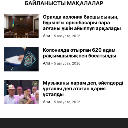
БАЙЛАНЫСТЫ МАҚАЛАЛАР
Оралда колония басшысының
бұрынғы орынбасары пара
алғаны үшін айыппұл арқалады
Али
-
5 августа, 2026
Колонияда отырған 620 адам
рақымшылықпен босатылды
Али
-
5 августа, 2026
Музыканы харам деп, әйелдерді
ұрғашы деп атаған қария
ұсталды
Али
-
5 августа, 2026