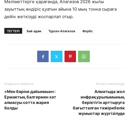
Мәліметтерге қарағанда, Алагөзов 2026 жылы
зауыттың өндіріс қуатын айына 10 мың тонна сыраға
дейін жеткізуді жоспарлап отыр.
ТЕГТЕРІ
Бай адам
Тұрсен Алагөзов
Форбс
Алдыңғы мақала
Келесі мақалада
«Мен бәріне дайынмын»:
Алматыда жол
Ермактың балгермен хат
инфрақұрылымының
алмасуы сотта жария
беріктігін арттыруға
болды
бағытталған тәжірибелік
жұмыстар жүргізілуде