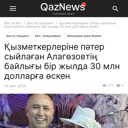
Басты бет
Басты тақырып
Қызметкерлеріне пәтер сыйлаған
Алагөзовтің байлығы бір жылда 30 млн долларға өскен
Басты тақырып
Кел, талқылайық!
Экономика және бизнес
Қызметкерлеріне пәтер
сыйлаған Алагөзовтің
байлығы бір жылда 30 млн
долларға өскен
217
0
14 мая, 2026