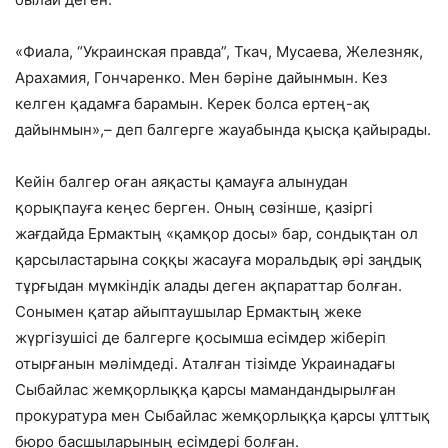
«Фиала, “Украинская правда”, Ткач, Мусаева, Железняк,
Арахамия, Гончаренко. Мен бәріне дайынмын. Кез
келген қадамға барамын. Керек болса ертең-ақ
дайынмын»,– деп балгерге жауабында қысқа қайырады.
Кейін балгер оған аяқасты қамауға алынудан
қорықпауға кеңес берген. Оның сөзінше, қазіргі
жағдайда Ермактың «қамқор досы» бар, сондықтан ол
қарсыластарына соққы жасауға моральдық әрі заңдық
тұрғыдан мүмкіндік алады деген ақпараттар болған.
Сонымен қатар айыптаушылар Ермактың жеке
жүргізушісі де балгерге қосымша есімдер жіберіп
отырғанын мәлімдеді. Аталған тізімде Украинадағы
Сыбайлас жемқорлыққа қарсы мамандандырылған
прокуратура мен Сыбайлас жемқорлыққа қарсы ұлттық
бюро басшыларының есімдері болған.