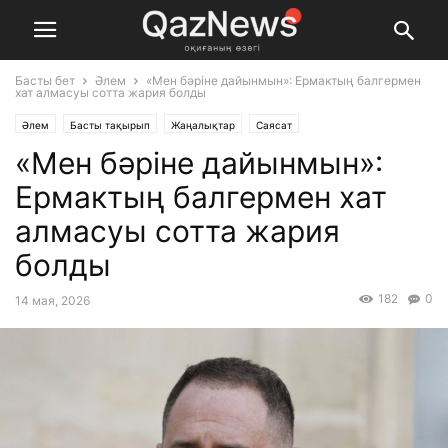
Басты бет
Әлем
«Мен бәріне дайынмын»: Ермактың балгермен
хат алмасуы сотта жария болды
Әлем
Басты тақырып
Жаңалықтар
Саясат
«Мен бәріне дайынмын»:
Ермактың балгермен хат
алмасуы сотта жария
болды
182
0
14 мая, 2026