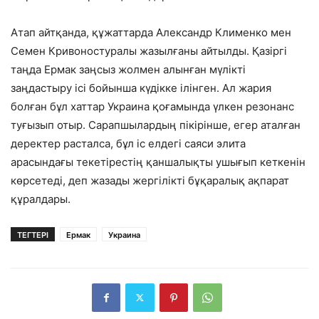
Атап айтқанда, құжаттарда
Александр Клименко
мен
Семен Кривонос
туралы жазылғаны айтылды. Қазіргі
таңда Ермак заңсыз жолмен алынған мүлікті
заңдастыру ісі бойынша күдікке ілінген. Ал жария
болған бұл хаттар Украина қоғамында үлкен резонанс
туғызып отыр. Сарапшылардың пікірінше, егер аталған
деректер расталса, бұл іс елдегі саяси элита
арасындағы текетірестің қаншалықты ушығып кеткенін
көрсетеді, деп жазады жергілікті бұқаралық ақпарат
құралдары.
ТЕГТЕРІ
Ермак
Украина