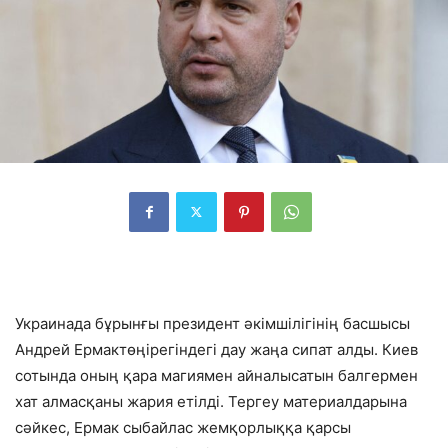
Украинада бұрынғы президент әкімшілігінің басшысы
Андрей Ермак
төңірегіндегі дау жаңа сипат алды. Киев
сотында оның қара магиямен айналысатын балгермен
хат алмасқаны жария етілді. Тергеу материалдарына
сәйкес, Ермак сыбайлас жемқорлыққа қарсы