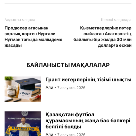
Алдыңғы мақала
Келесі мақалада
Продюсер ағасынан
Қызметкерлеріне пәтер
зорлық көрген Нұрғали
сыйлаған Алагөзовтің
Нұғман тағы да мәлімдеме
байлығы бір жылда 30 млн
жасады
долларға өскен
БАЙЛАНЫСТЫ МАҚАЛАЛАР
Грант иегерлерінің тізімі шықты
Али
-
7 августа, 2026
Қазақстан футбол
құрамасының жаңа бас бапкері
белгілі болды
Али
-
7 августа, 2026