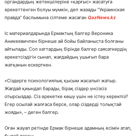
органдардың жетекшілеріне «қарғыс» жасатуға
әрекеттенген болуы мүмкін, деп жазады “Украинская
правда” баслымына сілтеме жасаған
QazNews.kz
Іс материалдарында Ермактың балгер Вероника
Аникеевичпен бірнеше ай бойы байланыста болғаны
айтылады. Сол хаттардың бірінде балгер саясаткердің
әрекетсіздігін сынап, жағдайдың ушығып бара
жатқанын ескерткен.
«Сіздерге психологиялық қысым жасалып жатыр.
Жағдай қиындап барады, бірақ сіздер үнсізсіз
отырсыздар. Сіз әрекетке көшу үшін не істеу керекпіз?
Егер осылай жалғаса берсе, олар сіздерді толықтай
жояды», – деген балгер.
Оған жауап ретінде Ермак бірнеше адамның есімін атап,
былай деген: