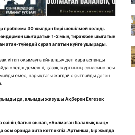
ор проблема 30 жылдан бері шешілмей келеді.
 тендермен шығаратын 1-2 мың тиражбен шығатын
дан атан-түйедей сұрап алатын күйге ұшырады.
зақ кітап оқымауға айналды» деп қара аспанды
дайда өледі» демекші, қазақ жұртының санасына осы
 оқымайды емес, нарықтағы жағдай оқытпайды деген
.
 қарымды да, алымды жазушы Ақберен Елгезек
 өзінің бағын сынап, «Болмаған балалық шақ»
 осы орайда айта кетпекпіз. Артынша, бір жылда