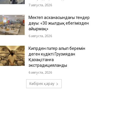
7 августа, 2026
Мектеп асханасындағы тендер
дауы: «30 жылдық еңбегімізден
айырмақ»
6 августа, 2026
Кипрден пәтер алып беремін
деген күдікті Грузиядан
Қазақстанға
экстрадицияланды
6 августа, 2026
Көбірек қарау