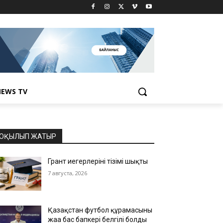
EWS TV
ОҚЫЛЫП ЖАТЫР
Грант иегерлерінің тізімі шықты
7 августа, 2026
Қазақстан футбол құрамасының
жаңа бас бапкері белгілі болды