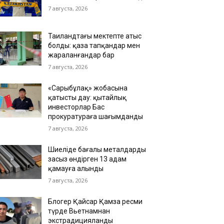
7 августа, 2026
Таиландтағы мектепте атыс
болды: қаза тапқандар мен
жараланғандар бар
7 августа, 2026
«Сарыбұлақ» жобасына
қатысты дау: қытайлық
инвесторлар Бас
прокуратураға шағымданды
7 августа, 2026
Шиеліде бағалы металдарды
заңсыз өндірген 13 адам
қамауға алынды
7 августа, 2026
Блогер Қайсар Қамза ресми
түрде Вьетнамнан
экстрадицияланды