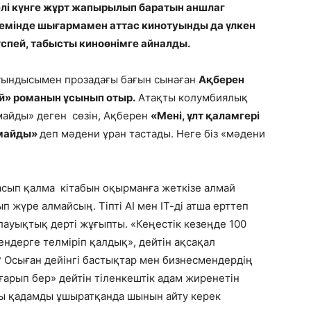
әлі күнге жұрт жапырылып баратын аншлаг
емінде шығармамен аттас кинотуынды да үлкен
үспей, табысты киноөнімге айналды.
уындысымен прозадағы бағын сынаған
Ақберен
й» романын ұсынып отыр.
Атақты колумбиялық
майды» деген сөзін, Ақберен
«Мені, ұлт қаламгері
рмайды»
деп мәдени ұран тастады. Неге біз «мәдени
басып қалма кітабын оқырманға жеткізе алмай
 жүре алмайсың. Тіпті АІ мен ІТ-ді атша ерттеп
рлауықтық дерті жұғыпты. «Кеңестік кезеңде 100
ендерге телміріп қалдық», дейтін ақсақал
? Осыған дейінгі бастықтар мен бизнесмендердің
арып бер» дейтін тіленкештік адам жиренетін
ы қадамды ұшыратқанда шынын айту керек