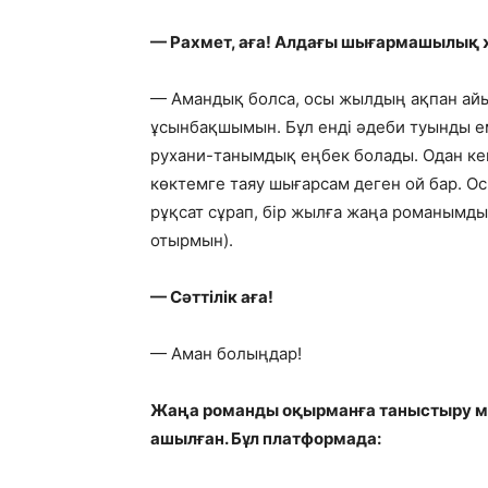
— Рахмет, аға! Алдағы шығармашылы
— Амандық болса, осы жылдың ақпан айы
ұсынбақшымын. Бұл енді әдеби туынды е
рухани-танымдық еңбек болады. Одан кей
көктемге таяу шығарсам деген ой бар. Ос
рұқсат сұрап, бір жылға жаңа романымды
отырмын).
— Сәттілік аға!
— Аман болыңдар!
Жаңа романды оқырманға таныстыру м
ашылған. Бұл платформада: