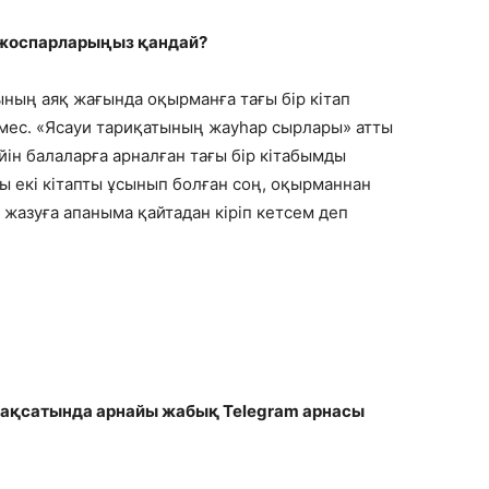
қ жоспарларыңыз қандай?
ның аяқ жағында оқырманға тағы бір кітап
мес. «Ясауи тариқатының жауһар сырлары» атты
ін балаларға арналған тағы бір кітабымды
ы екі кітапты ұсынып болған соң, оқырманнан
 жазуға апаныма қайтадан кіріп кетсем деп
ақсатында арнайы жабық Telegram арнасы