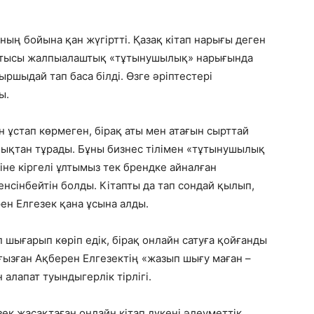
ның бойына қан жүгіртті. Қазақ кітап нарығы деген
бастысы жалпыалаштық «тұтынушылық» нарығында
ыршыдай тап баса білді. Өзге әріптестері
ы.
 ұстап көрмеген, бірақ аты мен атағын сырттай
лықтан тұрады. Бұны бизнес тілімен «тұтынушылық
іне кіргелі ұлтымыз тек брендке айналған
нсінбейтін болды. Кітапты да тап сондай қылып,
ен Елгезек қана ұсына алды.
п шығарып көріп едік, бірақ онлайн сатуға қойғанды
туғызған Ақберен Елгезектің «жазып шығу маған –
 алапат туындыгерлік тірлігі.
к жасақтаған онлайн кітап дүкені әлеуметтік