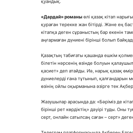
қуандық.
«Дардай» романы
өлі қазақ кітап нарығы
қураған терекке жан бітірді. Және ең 
кітапқа деген сұраныстың бар екенін там
аңғармаған дүниені бірінші болып байқад
Қазақтың табиғаты қашанда ешкім қолмен
білетін нәрсенің өзінде болуын қалаушы
қасиет» деп атайды. Иә, нарық қазақ өмір
дүниелерді ғана тұтынып, қалғандарын ме
өзінің ойлы оқырманына әзірге тек Ақбер
Жазушылар арасында да: «Бәріміз де кіта
бірінші рет көрдіктің» дәуірі туды. Оны 
серт, онлайн сатылсаң саған – серт» деген
Телеграм платформасында Ақберен Елгезе