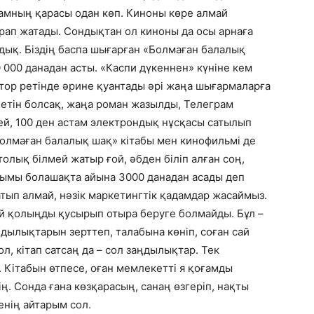
амның қарасы одан көп. Киноны көре алмай
ұрап жатады. Сондықтан ол киноны да осы арнаға
йдық. Біздің баспа шығарған «Болмаған балалық
 000 данадан асты. «Каспи дүкеннен» күніне кем
втор ретінде әрине қуантады әрі жаңа шығармаларға
етін болсақ, жаңа роман жазылды, Телеграм
пей, 100 ден астам электрондық нұсқасы сатылып
Болмаған балалық шақ» кітабы мен кинофильмі де
толық білмей жатыр ғой, әбден біліп алған соң,
ымы болашақта айына 3000 данадан асады деп
тып алмай, нәзік маркетингтік қадамдар жасаймыз.
й қолыңды қусырып отыра беруге болмайды. Бұл –
дылықтарын зерттеп, талабына көніп, соған сай
ол, кітап сатсаң да – сол заңдылықтар. Тек
Кітабын өтпесе, оған мемлекетті я қоғамды
ің. Сонда ғана көзқарасың, санаң өзгеріп, нақты
нің айтарым сол.