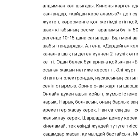
алдымнан көп шығады. Киноны көрген ад
қалғандар, «қайдан көре аламыз?» деп с
жүктеп, көрерменге қол жетімді етіп қо
шақ» кітабының ресми таралымы бүгін 50
дегенде 10-15 дана сатылады. Бұл мені а
шабыттандырады. Ал енді «Дардайға» кел
каналға шықты деген күннен 2 тәулік өт
кетті. Одан бөлек бұл арнаға қойылған «
осыған жақын нәтиже көрсетті. Әлі жұрт 
кітаптың электрондық нұсқасының сатыл
сеніп отырмыз. Әрине оған жұртты шарша
Онлайн дүкен ашып қойып, жұмыс істеме
нарық. Нарық болғасын, оның барлық заң
әрекеттер жасау керек. Нан сатсаң да – с
жалықпау керек. Шаршадым демеу керек. 
кінәламай, тек өзіңді жүндей түтуге тиісс
қадамдар жасап, қимылдай бастайсың. Ме