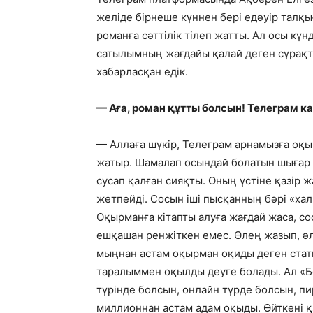
желіде бірнеше күннен бері едәуір талқы
романға сәттілік тілеп жатты. Ал осы кү
сатылымның жағдайы қалай деген сұрақта
хабарласқан едік.
— Аға, роман құтты болсын! Телеграм к
— Аллаға шүкір, Телеграм арнамызға оқыр
жатыр. Шамалап осындай болатын шығар 
сусап қалған сияқты. Оның үстіне қазір
жетпейді. Сосын іші пысқанның бәрі «ха
Оқырманға кітапты алуға жағдай жаса, с
ешқашан ренжіткен емес. Өлең жазып, әл
мыңнан астам оқырман оқиды деген стат
таралыммен оқылды деуге болады. Ал «Бо
түрінде болсын, онлайн түрде болсын, п
миллионнан астам адам оқыды. Өйткені қ