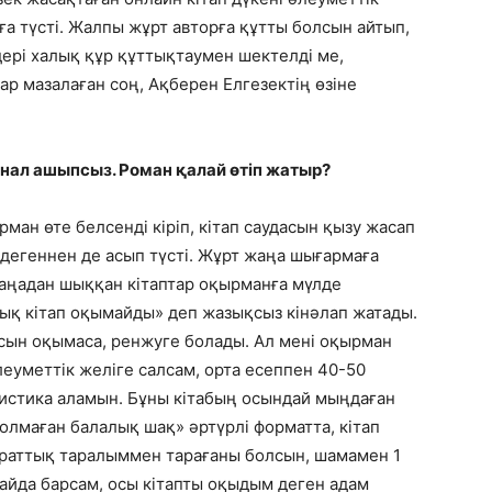
ға түсті. Жалпы жұрт авторға құтты болсын айтып,
ндері халық құр құттықтаумен шектелді ме,
р мазалаған соң, Ақберен Елгезектің өзіне
анал ашыпсыз. Роман қалай өтіп жатыр?
ман өте белсенді кіріп, кітап саудасын қызу жасап
дегеннен де асып түсті. Жұрт жаңа шығармаға
 жаңадан шыққан кітаптар оқырманға мүлде
лық кітап оқымайды» деп жазықсыз кінәлап жатады.
осын оқымаса, ренжуге болады. Ал мені оқырман
еуметтік желіге салсам, орта есеппен 40-50
истика аламын. Бұны кітабың осындай мыңдаған
лмаған балалық шақ» әртүрлі форматта, кітап
ираттық таралыммен тарағаны болсын, шамамен 1
айда барсам, осы кітапты оқыдым деген адам