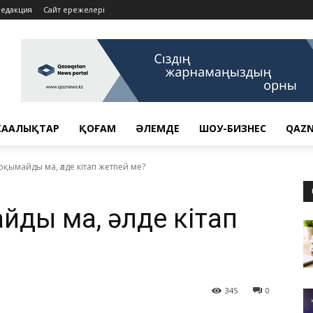
Редакция
Сайт ережелері
АҢАЛЫҚТАР
ҚОҒАМ
ӘЛЕМДЕ
ШОУ-БИЗНЕС
QAZN
 оқымайды ма, әлде кітап жетпей ме?
айды ма, әлде кітап
345
0