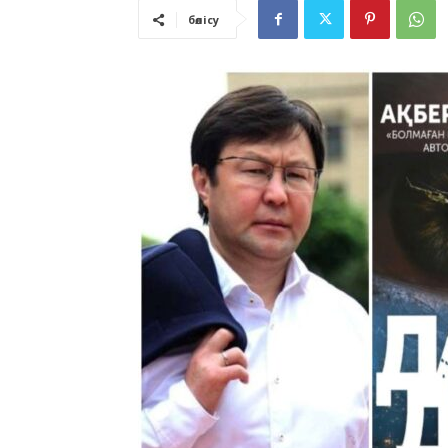
бөлісу