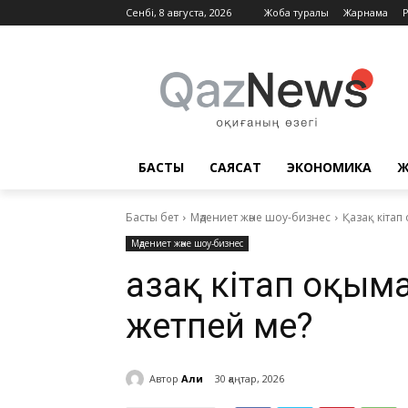
Сенбі, 8 августа, 2026
Жоба туралы
Жарнама
БАСТЫ
САЯСАТ
ЭКОНОМИКА
Ж
Басты бет
Мәдениет және шоу-бизнес
Қазақ кітап
Мәдениет және шоу-бизнес
Қазақ кітап оқым
жетпей ме?
Автор
Али
30 қаңтар, 2026