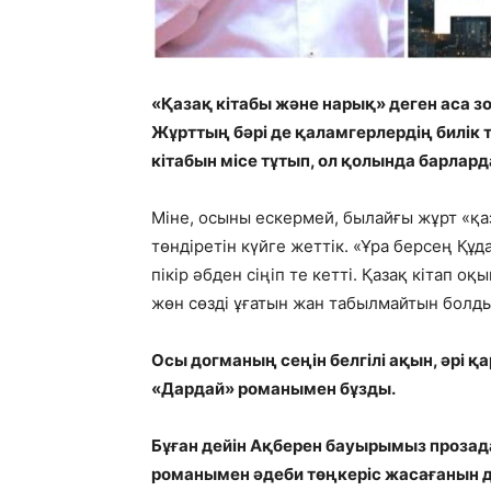
«Қазақ кітабы және нарық» деген аса з
Жұрттың бәрі де қаламгерлердің билік
кітабын місе тұтып, ол қолында барлар
Міне, осыны ескермей, былайғы жұрт «қа
төндіретін күйге жеттік. «Ұра берсең Құ
пікір әбден сіңіп те кетті. Қазақ кітап
жөн сөзді ұғатын жан табылмайтын болды
Осы догманың сеңін белгілі ақын, әрі
«Дардай» романымен бұзды.
Бұған дейін Ақберен бауырымыз прозада
романымен әдеби төңкеріс жасағанын да