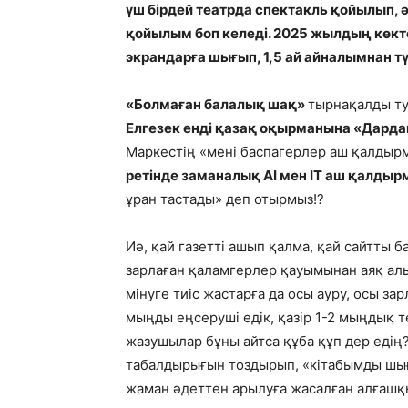
үш бірдей театрда спектакль қойылып, 
қойылым боп келеді. 2025 жылдың көкт
экрандарға шығып, 1,5 ай айналымнан т
«Болмаған балалық шақ»
тырнақалды т
Елгезек енді қазақ оқырманына «Дарда
Маркестің «мені баспагерлер аш қалдыр
ретінде заманалық АІ мен ІТ аш қалды
ұран тастады» деп отырмыз!?
Иә, қай газетті ашып қалма, қай сайтты 
зарлаған қаламгерлер қауымынан аяқ алып
мінуге тиіс жастарға да осы ауру, осы за
мыңды еңсеруші едік, қазір 1-2 мыңдық т
жазушылар бұны айтса құба құп дер едің
табалдырығын тоздырып, «кітабымды шығ
жаман әдеттен арылуға жасалған алғашқ