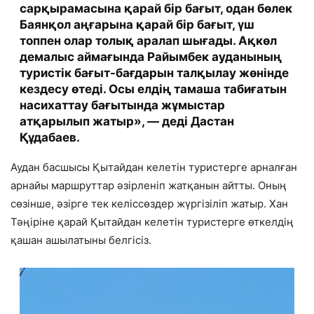
сарқырамасына қарай бір бағыт, одан бөлек
Баянқол аңғарына қарай бір бағыт, үш
топпен олар толық аралап шығады. Ақкөл
демалыс аймағында Райымбек ауданының
туристік бағыт-бағдарын талқылау жөнінде
кездесу өтеді. Осы елдің тамаша табиғатын
насихаттау бағытында жұмыстар
атқарылып жатыр», — деді Дастан
Құдабаев.
Аудан басшысы Қытайдан келетін туристерге арналған
арнайы маршруттар әзірленіп жатқанын айтты. Оның
сөзінше, әзірге тек келіссөздер жүргізіліп жатыр. Хан
Тәңіріне қарай Қытайдан келетін туристерге өткелдің
қашан ашылатыны белгісіз.