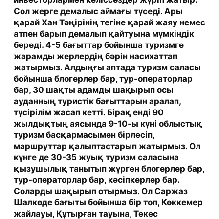
Сол жерге демалыс аймағы түседі. Ары
қарай Хан Тәңірінің тегіне қарай жаяу немес
атпен барып демалып қайтуына мүмкіндік
береді. 4-5 бағыттар бойынша туризмге
жарамды жерлердің бәрін насихаттап
жатырмыз. Алдыңғы аптада туризм саласы
бойынша блогерлер бар, тур-операторлар
бар, 30 шақты адамды шақырып осы
ауданның туристік бағыттарын аралап,
түсірілім жасап кетті. Бірақ енді 90
жылдықтың аясында 9-10-ы күні облыстық
туризм басқармасымен бірлесіп,
маршруттар қалыптастарып жатырмыз. Ол
күнге де 30-35 жуық туризм саласына
қызушылық танытып жүрген блогерлер бар,
тур-операторлар бар, кәсіпкерлер бар.
Соларды шақырып отырмыз. Ол Саржаз
Шалкөде бағыты бойынша бір топ, Көккемер
жайлауы, Құтырған тауына, Текес