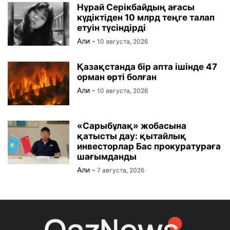
Нұрай Серікбайдың ағасы
күдіктіден 10 млрд теңге талап
етуін түсіндірді
Али
-
10 августа, 2026
Қазақстанда бір апта ішінде 47
орман өрті болған
Али
-
10 августа, 2026
«Сарыбұлақ» жобасына
қатысты дау: қытайлық
инвесторлар Бас прокуратураға
шағымданды
Али
-
7 августа, 2026