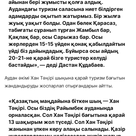
айынан бері жұмысты қолға алдық.
Аудандағы туризм саласына ниет білдірген
адамдарды оқытып жатырмыз. Бір жылға
жуық уақыт болды. Одан бөлек Қарасаз,
табиғаты сұранып тұрған Жамбыл бар,
Қақпақ бар, осы Сарыжаз бар. Осы
жерлерден 15-15 үйден қонақ қабылдайтын
үйді біз дайындадық. Бұйырса осы айдың
20-21-не қарай бізге туристер келуді
бастайды», — деді Дастан Құдабаев.
Аудан әкімі Хан Тәңірі шыңына қарай туризм бағытын
жандандыруды жоспарлап отырғандарын айтты.
«Қазақтың маңдайына біткен шың — Хан
Тәңірі. Осы біздің Райымбек ауданында
орналасқан. Сол Хан Тәңірі бағытына қарай
13 шақырым жол түседі. Сол Хан Тәңірі
жанынан үлкен көру алаңы салынады. Қазір
инвесторлармен келіссөздер жүріп жатыр.