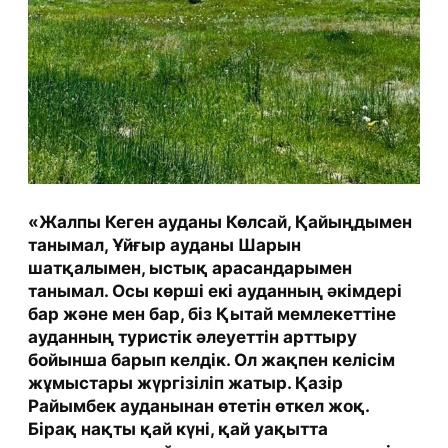
«Жалпы Кеген ауданы Көлсай, Қайыңдымен
танымал, Ұйғыр ауданы Шарын
шатқалымен, ыстық арасандарымен
танымал. Осы көрші екі ауданның әкімдері
бар және мен бар, біз Қытай мемлекеттіне
ауданның туристік әлеуеттін арттыру
бойынша барып келдік. Ол жақпен келісім
жұмыстары жүргізіліп жатыр. Қазір
Райымбек ауданынан өтетін өткел жоқ.
Бірақ нақты қай күні, қай уақытта