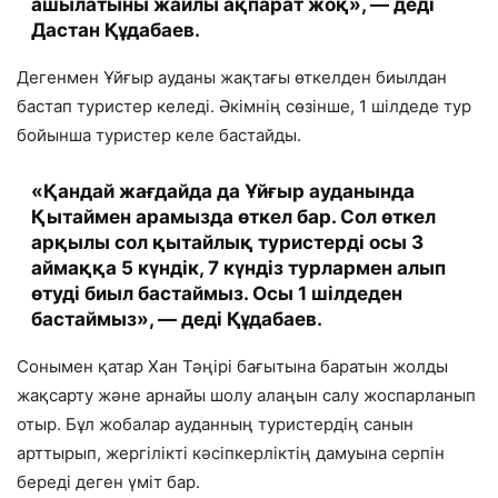
ашылатыны жайлы ақпарат жоқ», — деді
Дастан Құдабаев.
Дегенмен Ұйғыр ауданы жақтағы өткелден биылдан
бастап туристер келеді. Әкімнің сөзінше, 1 шілдеде тур
бойынша туристер келе бастайды.
«Қандай жағдайда да Ұйғыр ауданында
Қытаймен арамызда өткел бар. Сол өткел
арқылы сол қытайлық туристерді осы 3
аймаққа 5 күндік, 7 күндіз турлармен алып
өтуді биыл бастаймыз. Осы 1 шілдеден
бастаймыз», — деді Құдабаев.
Сонымен қатар Хан Тәңірі бағытына баратын жолды
жақсарту және арнайы шолу алаңын салу жоспарланып
отыр. Бұл жобалар ауданның туристердің санын
арттырып, жергілікті кәсіпкерліктің дамуына серпін
береді деген үміт бар.