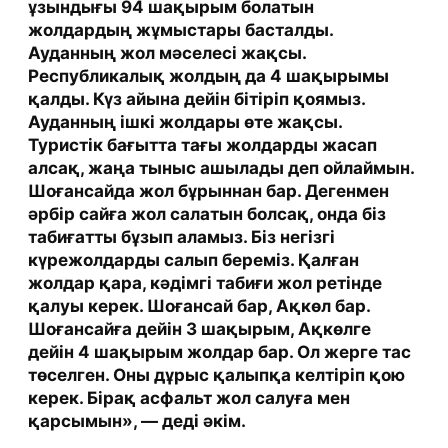
ұзындығы 94 шақырым болатын
жолдардың жұмыстары басталды.
Ауданның жол мәселесі жақсы.
Республикалық жолдың да 4 шақырымы
қалды. Күз айына дейін бітіріп қоямыз.
Ауданның ішкі жолдары өте жақсы.
Туристік бағытта тағы жолдарды жасап
алсақ, жаңа тыныс ашылады деп ойлаймын.
Шоғансайда жол бұрыннан бар. Дегенмен
әрбір сайға жол салатын болсақ, онда біз
табиғатты бұзып аламыз. Біз негізгі
күрежолдарды салып береміз. Қалған
жолдар қара, кәдімгі табиғи жол ретінде
қалуы керек. Шоғансай бар, Ақкөл бар.
Шоғансайға дейін 3 шақырым, Ақкөлге
дейін 4 шақырым жолдар бар. Ол жерге тас
төселген. Оны дұрыс қалыпқа келтіріп қою
керек. Бірақ асфальт жол салуға мен
қарсымын», — деді әкім.