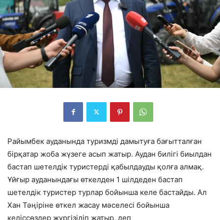
Райымбек ауданында туризмді дамытуға бағытталған
бірқатар жоба жүзеге асып жатыр. Аудан билігі биылдан
бастап шетелдік туристерді қабылдауды қолға алмақ.
Ұйғыр ауданындағы өткелден 1 шілдеден бастап
шетелдік туристер турлар бойынша келе бастайды. Ал
Хан Тәңіріне өткел жасау мәселесі бойынша
келіссөздер жүргізіліп жатыр, деп