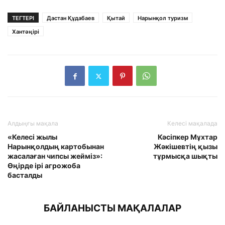
ТЕГТЕРІ
Дастан Құдабаев
Қытай
Нарынқол туризм
Хантәңірі
Алдыңғы мақала
Келесі мақалада
«Келесі жылы
Кәсіпкер Мұхтар
Нарынқолдың картобынан
Жәкішевтің қызы
жасалаған чипсы жейміз»:
тұрмысқа шықты
Өңірде ірі агрожоба
басталды
БАЙЛАНЫСТЫ МАҚАЛАЛАР