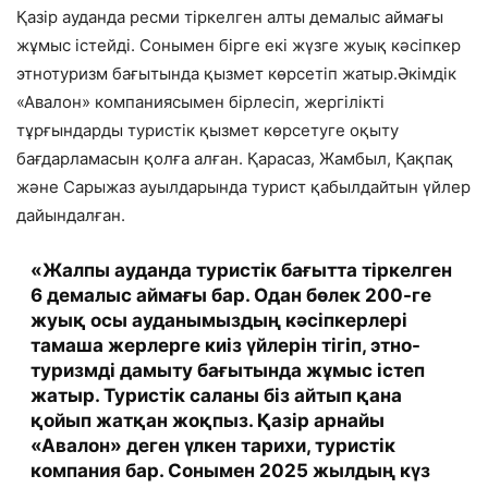
Қазір ауданда ресми тіркелген алты демалыс аймағы
жұмыс істейді. Сонымен бірге екі жүзге жуық кәсіпкер
этнотуризм бағытында қызмет көрсетіп жатыр.Әкімдік
«Авалон» компаниясымен бірлесіп, жергілікті
тұрғындарды туристік қызмет көрсетуге оқыту
бағдарламасын қолға алған. Қарасаз, Жамбыл, Қақпақ
және Сарыжаз ауылдарында турист қабылдайтын үйлер
дайындалған.
«Жалпы ауданда туристік бағытта тіркелген
6 демалыс аймағы бар. Одан бөлек 200-ге
жуық осы ауданымыздың кәсіпкерлері
тамаша жерлерге киіз үйлерін тігіп, этно-
туризмді дамыту бағытында жұмыс істеп
жатыр. Туристік саланы біз айтып қана
қойып жатқан жоқпыз. Қазір арнайы
«Авалон» деген үлкен тарихи, туристік
компания бар. Сонымен 2025 жылдың күз