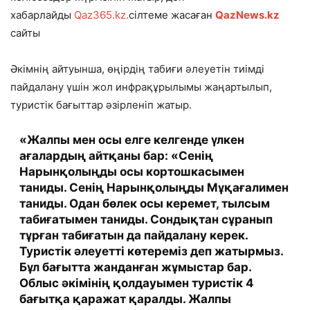
хабарлайды
Qaz365.kz.
сілтеме жасаған
QazNews.kz
сайты
Әкімнің айтуынша, өңірдің табиғи әлеуетін тиімді
пайдалану үшін жол инфрақұрылымы жаңартылып,
туристік бағыттар әзірленіп жатыр.
«Жалпы мен осы елге келгенде үлкен
ағалардың айтқаны бар: «Сенің
Нарынқолыңды осы кортошкасымен
таниды. Сенің Нарынқолыңды Мұқағалимен
таниды. Одан бөлек осы керемет, тылсым
табиғатымен таниды. Сондықтан сұранып
тұрған табиғатын да пайдалану керек.
Туристік әлеуетті көтереміз деп жатырмыз.
Бұл бағытта жанданған жұмыстар бар.
Облыс әкімінің қолдауымен туристік 4
бағытқа қаражат қаралды. Жалпы