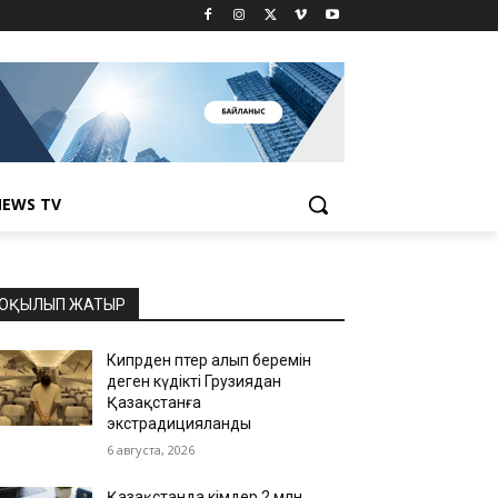
EWS TV
ОҚЫЛЫП ЖАТЫР
Кипрден пәтер алып беремін
деген күдікті Грузиядан
Қазақстанға
экстрадицияланды
6 августа, 2026
Қазақстанда кімдер 2 млн