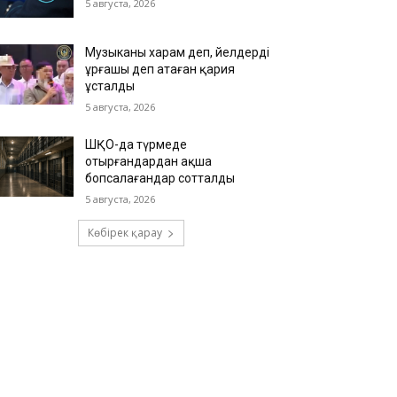
5 августа, 2026
Музыканы харам деп, әйелдерді
ұрғашы деп атаған қария
ұсталды
5 августа, 2026
ШҚО-да түрмеде
отырғандардан ақша
бопсалағандар сотталды
5 августа, 2026
Көбірек қарау