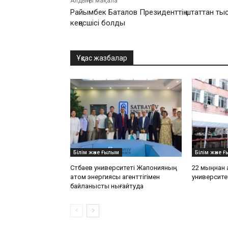
Алдыңғы мақала
Райымбек Баталов Президенттің штаттан ты
кеңесшісі болды
Ұқсас жазбалар
Білім және Ғылым
Білім және 
Сәтбаев университеті Жапонияның
22 мыңнан 
атом энергиясы агенттігімен
университе
байланысты нығайтуда