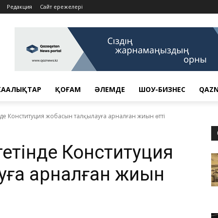
Редакция
Сайт ережелері
АҢАЛЫҚТАР
ҚОҒАМ
ӘЛЕМДЕ
ШОУ-БИЗНЕС
QAZN
нде Конституция жобасын талқылауға арналған жиын өтті
тетінде Конституция
уға арналған жиын