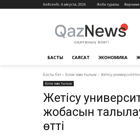
Бейсенбі, 6 августа, 2026
Жоба туралы
Жарнама
БАСТЫ
САЯСАТ
ЭКОНОМИКА
Ж
Басты бет
Білім және Ғылым
Жетісу университеті
Білім және Ғылым
Жетісу универси
жобасын талқыла
өтті