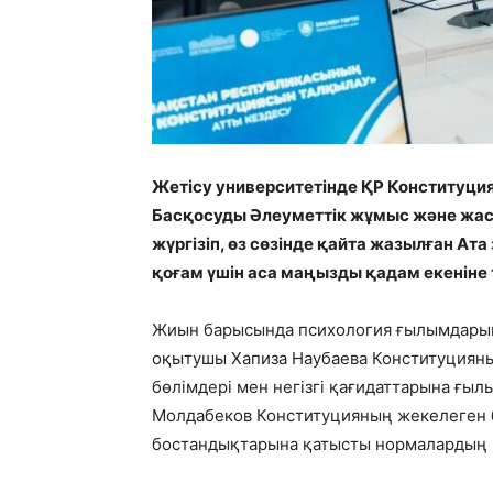
Жетісу университетінде ҚР Конституци
Басқосуды Әлеуметтік жұмыс және жаст
жүргізіп, өз сөзінде қайта жазылған 
қоғам үшін аса маңызды қадам екеніне
Жиын барысында психология ғылымдарын
оқытушы Хапиза Наубаева Конституциян
бөлімдері мен негізгі қағидаттарына ғы
Молдабеков Конституцияның жекелеген б
бостандықтарына қатысты нормалардың 