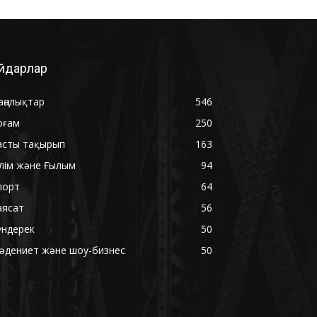
йдарлар
аңалықтар
546
оғам
250
асты тақырып
163
ілім және Ғылым
94
порт
64
аясат
56
үндерек
50
әдениет және шоу-бизнес
50