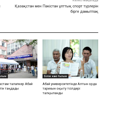
Келесі мақалада
с
Қазақстан мен Пәкістан ұлттық спорт түрлерін
бірге дамытпақ
Ғылым
Білім және Ғылым
астам талапкер Абай
Абай университетінде Алтын орда
тін таңдады
тарихын оқыту тәсілдері
талқыланды