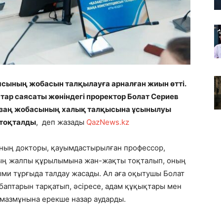
ясының жобасын талқылауға арналған жиын өтті.
ар саясаты жөніндегі проректор Болат Сериев
Ата заң жобасының халық талқысына ұсынылуы
 тоқталды
, деп жазады
QazNews.kz
ың докторы, қауымдастырылған профессор,
ың жалпы құрылымына жан-жақты тоқталып, оның
лыми тұрғыда талдау жасады. Ал аға оқытушы Болат
аптарын тарқатып, әсіресе, адам құқықтары мен
мазмұнына ерекше назар аударды.