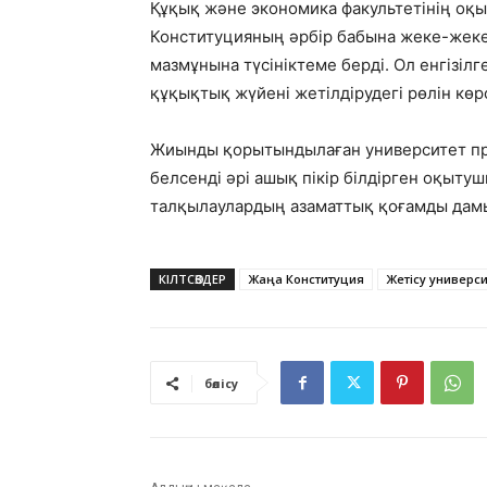
Құқық және экономика факультетінің оқ
Конституцияның әрбір бабына жеке-жек
мазмұнына түсініктеме берді. Ол енгізілг
құқықтық жүйені жетілдірудегі рөлін көрс
Жиынды қорытындылаған университет пр
белсенді әрі ашық пікір білдірген оқыту
талқылаулардың азаматтық қоғамды дамы
КІЛТСӨЗДЕР
Жаңа Конституция
Жетісу универси
бөлісу