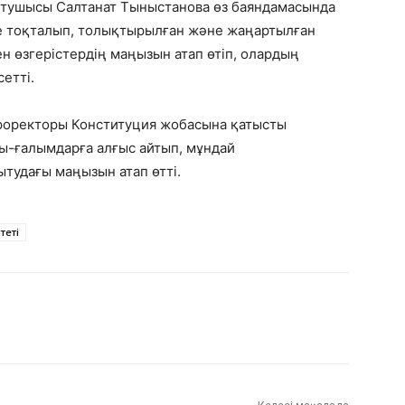
ытушысы Салтанат Тыныстанова өз баяндамасында
е тоқталып, толықтырылған және жаңартылған
ен өзгерістердің маңызын атап өтіп, олардың
етті.
оректоры Конституция жобасына қатысты
шы-ғалымдарға алғыс айтып, мұндай
тудағы маңызын атап өтті.
теті