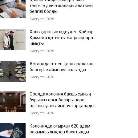
теңгеге дейін жалақы алатыны
белгілі болды
6 августа, 2026
Халықаралық іздеудегі Қайсар
Қамзаға қатысты жаңа ақпарат
шықты
6 августа, 2026
Астанада атпен қала аралаған
блогерге айыппұл салынды
6 августа, 2026
Оралда колония басшысының
бұрынғы орынбасары пара
алғаны үшін айыппұл арқалады
5 августа, 2026
Колонияда отырған 620 адам
рақымшылықпен босатылды