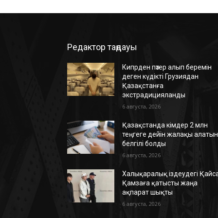
Редактор таңдауы
Кипрден пәтер алып беремін
деген күдікті Грузиядан
Қазақстанға
экстрадицияланды
6 августа, 2026
Қазақстанда кімдер 2 млн
теңгеге дейін жалақы алаты
белгілі болды
6 августа, 2026
Халықаралық іздеудегі Қайс
Қамзаға қатысты жаңа
ақпарат шықты
6 августа, 2026