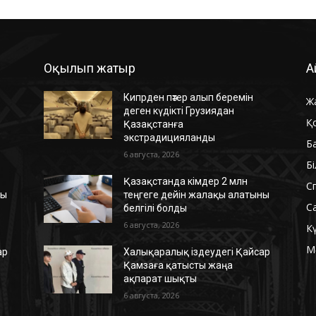
Оқылып жатыр
А
Кипрден пәтер алып беремін
Ж
деген күдікті Грузиядан
Қ
Қазақстанға
экстрадицияланды
Б
6 августа, 2026
Б
Қазақстанда кімдер 2 млн
С
ны
теңгеге дейін жалақы алатыны
С
белгілі болды
6 августа, 2026
К
М
ар
Халықаралық іздеудегі Қайсар
Қамзаға қатысты жаңа
ақпарат шықты
6 августа, 2026