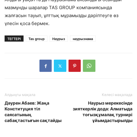
мазмұнды шаралар TAS GROUP компаниясында
жалғасын тауып, ұлттық мұрамызды дәріптеуге өз
үлесін қоса бермек.
ТЕГТЕРІ
Tas group
Наурыз
наурызнама
Алдыңғы мақала
Келесі мақалада
Дәурен Абаев: Жаңа
Наурыз мерекесінде
Конституция тіл
зияткерлік дода: Алматыда
саясатының
тоғызқұмалақ турнирі
сабақтастығын сақтайды
ұйымдастырылды