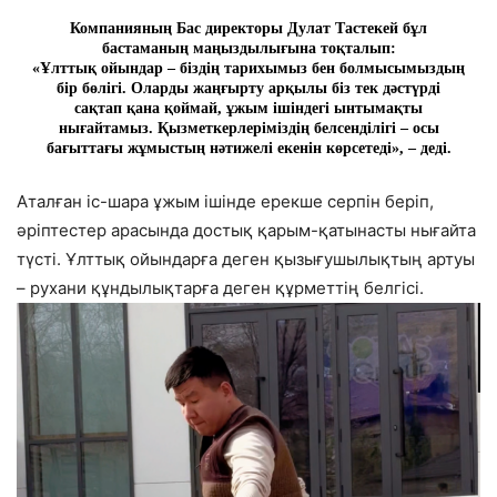
Компанияның Бас директоры Дулат Тастекей бұл
бастаманың маңыздылығына тоқталып:
«Ұлттық ойындар – біздің тарихымыз бен болмысымыздың
бір бөлігі. Оларды жаңғырту арқылы біз тек дәстүрді
сақтап қана қоймай, ұжым ішіндегі ынтымақты
нығайтамыз. Қызметкерлеріміздің белсенділігі – осы
бағыттағы жұмыстың нәтижелі екенін көрсетеді», – деді.
Аталған іс-шара ұжым ішінде ерекше серпін беріп,
әріптестер арасында достық қарым-қатынасты нығайта
түсті. Ұлттық ойындарға деген қызығушылықтың артуы
– рухани құндылықтарға деген құрметтің белгісі.