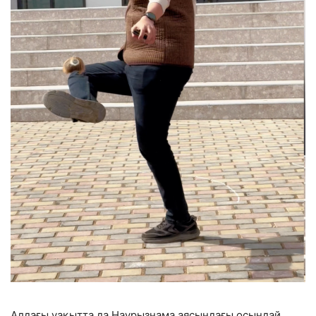
Алдағы уақытта да Наурызнама аясындағы осындай