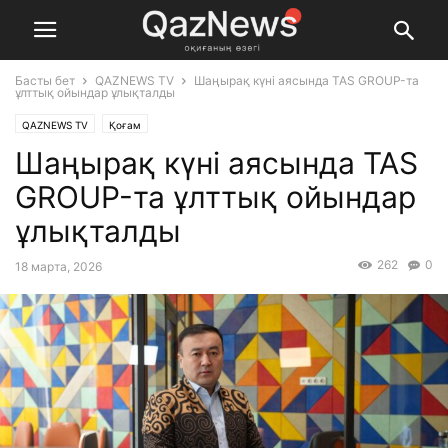
Басты бет
QAZNEWS TV
Шаңырақ күні аясында TAS GROUP-та
ұлттық ойындар ұлықталды
QAZNEWS TV
Қоғам
Шаңырақ күні аясында TAS
GROUP-та ұлттық ойындар
ұлықталды
262
0
18 марта, 2026