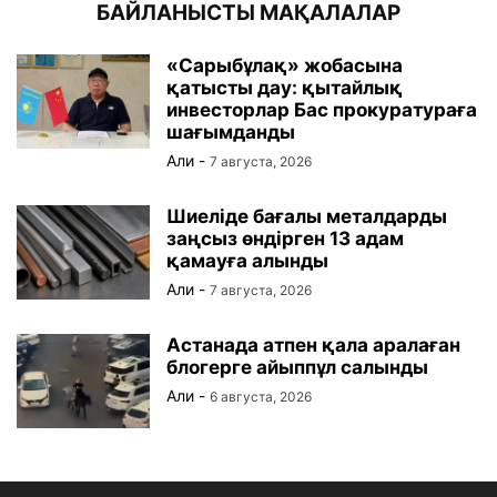
БАЙЛАНЫСТЫ МАҚАЛАЛАР
«Сарыбұлақ» жобасына
қатысты дау: қытайлық
инвесторлар Бас прокуратураға
шағымданды
Али
-
7 августа, 2026
Шиеліде бағалы металдарды
заңсыз өндірген 13 адам
қамауға алынды
Али
-
7 августа, 2026
Астанада атпен қала аралаған
блогерге айыппұл салынды
Али
-
6 августа, 2026