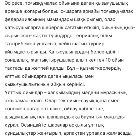
Әсіресе, тоғызқұмалақ ойынына деген қызығушылық
ерекше жоғары болды. Іс-шараға арнайы тоғызқұмалақ
федерациясының мамандары шақырылып, олар
қатысушыларға шеберлік сағатын өткізіп, ойынның қыр-
сырын жан-жақты түсіндірді. Теориялық білім
тәжірибемен ұштасып, кейін шағын турнир
ұйымдастырылды. Қатысушылардың белсенділігі
соншалық, жаттықтырушылар алып келген 10 ойын
тақтасы да жетпей қалды. Бұл – қызметкерлердің
ұлттық ойындарға деген ықыласы мен
қызығушылығының айқын көрінісі.
Ұлттық ойындар – халқымыздың мәдени мұрасының
ажырамас бөлігі. Олар тек ойын-сауық қана емес,
сонымен қатар ептілікке, ойлау қабілетіне,
шыдамдылық пен шапшаңдыққа баулитын маңызды
құрал. Осындай іс-шаралар арқылы ұлттық
құндылықтар жаңғырып, ұрпақтан ұрпаққа жалғасады.