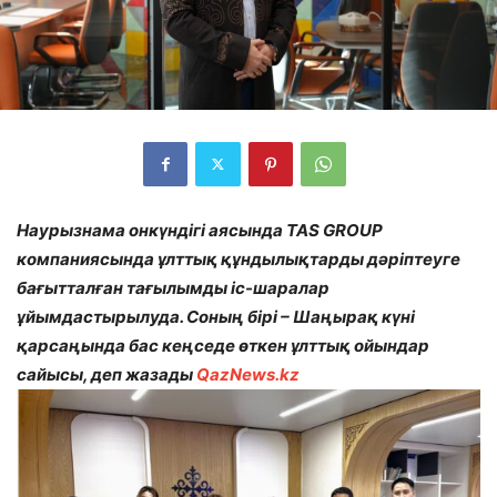
Наурызнама онкүндігі аясында TAS GROUP
компаниясында ұлттық құндылықтарды дәріптеуге
бағытталған тағылымды іс-шаралар
ұйымдастырылуда. Соның бірі – Шаңырақ күні
қарсаңында бас кеңседе өткен ұлттық ойындар
сайысы, деп жазады
QazNews.kz