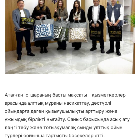
Аталған іс-шараның басты мақсаты – қызметкерлер
арасында ұлттық мұраны насихаттау, дәстүрлі
ойындарға деген қызығушылықты арттыру және
ұжымдық бірлікті нығайту. Сайыс барысында асық ату,
ләңгі тебу және тоғызқұмалақ сынды ұлттық ойын
түрлері бойынша тартысты бәсекелер өтті.