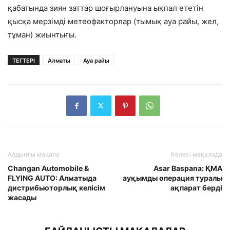
қабатында зиян заттар шоғырлануына ықпал ететін
қысқа мерзімді метеофакторлар (тымық ауа райы, жел,
тұман) жиынтығы.
ТЕГТЕРІ
Алматы
Ауа райы
Алдыңғы мақала
Келесі мақалада
Changan Automobile &
Asar Baspana: ҚМА
FLYING AUTO: Алматыда
ауқымды операция туралы
дистрибьюторлық келісім
ақпарат берді
жасады