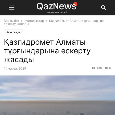
Басты бет
Жаңалықтар
Қазгидромет Алматы тұрғындарына
ескерту жасады
Жаңалықтар
Қазгидромет Алматы
тұрғындарына ескерту
жасады
130
0
11 марта, 2025