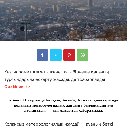
Қазгидромет Алматы және тағы бірнеше қаланың
тұрғындарына ескерту жасады, деп хабарлайды
QazNews.kz
«Биыл 11 наурызда Балқаш, Ақтөбе, Алматы қалаларында
қолайсыз метеорологиялық жағдайға байланысты ауа
ластанады», — деп жазылған хабарламада.
Қолайсыз метеорологиялық жағдай — ауаның беткі