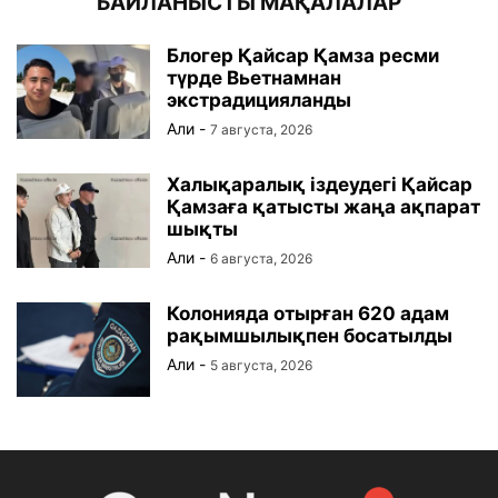
БАЙЛАНЫСТЫ МАҚАЛАЛАР
Блогер Қайсар Қамза ресми
түрде Вьетнамнан
экстрадицияланды
Али
-
7 августа, 2026
Халықаралық іздеудегі Қайсар
Қамзаға қатысты жаңа ақпарат
шықты
Али
-
6 августа, 2026
Колонияда отырған 620 адам
рақымшылықпен босатылды
Али
-
5 августа, 2026