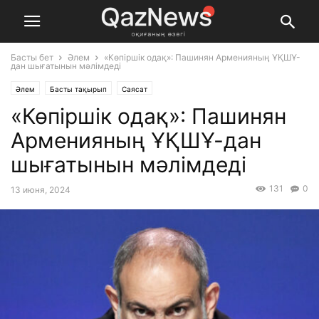
Басты бет
Әлем
«Көпіршік одақ»: Пашинян Арменияның ҰҚШҰ-
дан шығатынын мәлімдеді
Әлем
Басты тақырып
Саясат
«Көпіршік одақ»: Пашинян
Арменияның ҰҚШҰ-дан
шығатынын мәлімдеді
131
0
13 июня, 2024