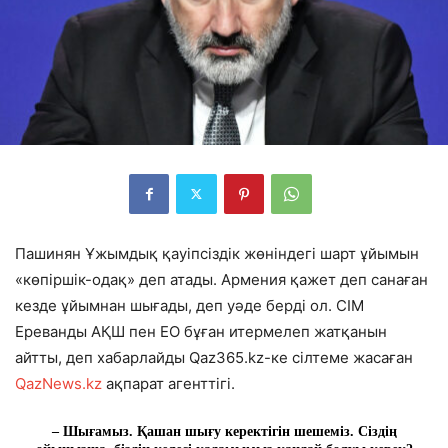
Пашинян Ұжымдық қауіпсіздік жөніндегі шарт ұйымын
«көпіршік-одақ» деп атады. Армения қажет деп санаған
кезде ұйымнан шығады, деп уәде берді ол. СІМ
Ереванды АҚШ пен ЕО бұған итермелеп жатқанын
айтты, деп хабарлайды Qaz365.kz-ке сілтеме жасаған
QazNews.kz
ақпарат агенттігі.
– Шығамыз. Қашан шығу керектігін шешеміз. Сіздің