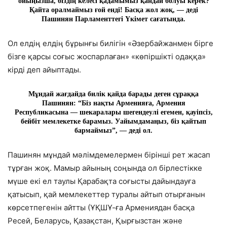
ойыңызша, біздің келесі қадамымыз қандай болуы керек?
Қайта оралмаймыз ғой енді! Басқа жол жоқ, — деді
Пашинян Парламенттегі Үкімет сағатында.
Ол елдің елдің бұрынғы билігін «Әзербайжанмен бірге
бізге қарсы соғыс жоспарлаған» «көпіршікті одаққа»
кірді деп айыптады.
Мұндай жағдайда билік қайда барады деген сұраққа
Пашинян: “Біз нақты Арменияға, Армения
Республикасына — шекаралары шегендеулі егемен, қауіпсіз,
бейбіт мемлекетке барамыз. Уайымдамаңыз, біз қайтып
бармаймыз”, — деді ол.
Пашинян мұндай мәлімдемелермен бірінші рет жасап
тұрған жоқ. Мамыр айының соңында ол бірлестікке
мүше екі ел таулы Қарабақта соғысты дайындауға
қатысып, қай мемлекеттер туралы айтып отырғанын
көрсетпегенін айтты (ҰҚШҰ-ға Армениядан басқа
Ресей, Беларусь, Қазақстан, Қырғызстан және