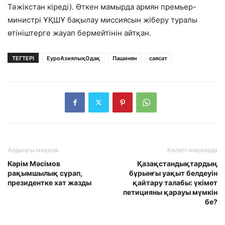
Тәжікстан кіреді). Өткен мамырда армян премьер-
министрі ҰҚШҰ бақылау миссиясын жіберу туралы
өтініштерге жауап бермейтінін айтқан.
ТЕГТЕРІ
ЕуроАзиялықОдақ
Пашинян
саясат
Алдыңғы мақала
Келесі мақалада
Кәрім Мәсімов
Қазақстандықтардың
рақымшылық сұрап,
бұрынғы уақыт белдеуін
президентке хат жазды
қайтару талабы: үкімет
петицияны қарауы мүмкін
бе?