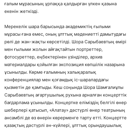
ғалым мұрасының ұрпаққа қалдырған үлкен қазына
екенін жеткізді.
Мерекелік шара барысында академиктің ғылыми
мұрасы ғана емес, оның ұлттық мәдениетті дамытудағы
рөлі де жан-жақты көрсетілді. Шора Сарыбаевтың өмірі
мен ғылыми жолын айғақтайтын портреттер,
фотосуреттер, еңбектерінен үзінділер, архив
материалдары қойылған экспозиция көпшілік назарына
ұсынылды. Көрме ғалымның халықаралық
конференциялар мен қоғамдық іс-шаралардағы
қызметін де қамтыды. Кеш соңында Шора Шамғалиұлы
Сарыбаевтың ағартушылық рухына арналған концерттік
бағдарлама ұсынылды. Концертке еліміздің белгілі өнер
шеберлері қатысып, «Алатау» дәстүрлі өнер театрының
ансамблі де өз өнерін көрерменге тарту етті. Концертте
қазақтың дәстүрлі ән-күйлері, ұлттық орындаушылық