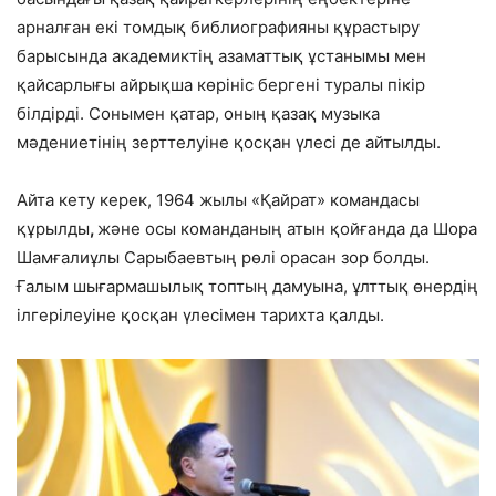
арналған екі томдық библиографияны құрастыру
барысында академиктің азаматтық ұстанымы мен
қайсарлығы айрықша көрініс бергені туралы пікір
білдірді. Сонымен қатар, оның қазақ музыка
мәдениетінің зерттелуіне қосқан үлесі де айтылды.
Айта кету керек, 1964 жылы «Қайрат» командасы
құрылды
,
және осы команданың атын қойғанда да Шора
Шамғалиұлы Сарыбаевтың рөлі орасан зор болды.
Ғалым шығармашылық топтың дамуына, ұлттық өнердің
ілгерілеуіне қосқан үлесімен тарихта қалды.