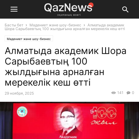
Басты бет
Мәдениет және шоу-бизнес
Алматыда академик
Шора Сарыбаевтың 100 жылдығына арналған мерекелік кеш өтті
Мәдениет және шоу-бизнес
Алматыда академик Шора
Сарыбаевтың 100
жылдығына арналған
мерекелік кеш өтті
141
0
29 ноября, 2025