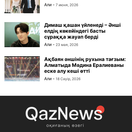
Али
-
7 июня, 2026
Димаш қашан үйленеді – Әнші
елдің көкейіндегі басты
сұраққа жауап берді
Али
-
23 мая, 2026
Ақбаян әншінің рухына тағзым:
Алматыда Мәдина Ералиеваны
еске алу кеші өтті
Али
-
18 Сәуір, 2026