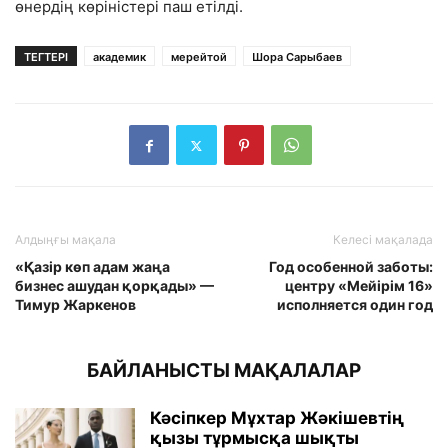
өнердің көріністері паш етілді.
ТЕГТЕРІ
академик
мерейтой
Шора Сарыбаев
Алдыңғы мақала
Келесі мақалада
«Қазір көп адам жаңа
Год особенной заботы:
бизнес ашудан қорқады» —
центру «Meйiрiм 16»
Тимур Жаркенов
исполняется один год
БАЙЛАНЫСТЫ МАҚАЛАЛАР
Кәсіпкер Мұхтар Жәкішевтің
қызы тұрмысқа шықты