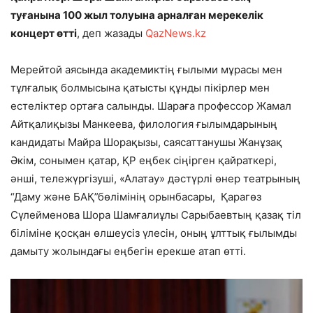
туғанына 100 жыл толуына арналған мерекелік
концерт өтті
, деп жазады
QazNews.kz
Мерейтой аясында академиктің ғылыми мұрасы мен
тұлғалық болмысына қатысты құнды пікірлер мен
естеліктер ортаға салынды. Шараға профессор Жамал
Айтқалиқызы Манкеева, филология ғылымдарының
кандидаты Майра Шорақызы, саясаттанушы Жанұзақ
Әкім, сонымен қатар, ҚР еңбек сіңірген қайраткері,
әнші, тележүргізуші, «Алатау» дәстүрлі өнер театрының
“Даму және БАҚ”бөлімінің орынбасары, Қарагөз
Сүлейменова Шора Шамғалиұлы Сарыбаевтың қазақ тіл
біліміне қосқан өлшеусіз үлесін, оның ұлттық ғылымды
дамыту жолындағы еңбегін ерекше атап өтті.