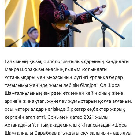
Ғалымның қызы, филология ғылымдарының кандидаты
Майра Шорақызы әкесінің ғылым жолындағы
ұстанымдары мен мұрасының бүгінгі ұрпаққа берер
тағылымы жөнінде жылы лебізін білдірді. Ол Шора
Шамғалиұлының өмірден өткеннен кейін оның жеке
архивін жинақтап, жүйелеу жұмыстарын қолға алғанын,
осы материалдар негізінде бірқатар еңбектер жарық
көргенін атап өтті. Сонымен қатар 2021 жылы
Астанадағы Ұлттық академиялық кітапханадан «Шора
Шамғалиұлы Сарыбаев атындағы оқу залының» ашылуы