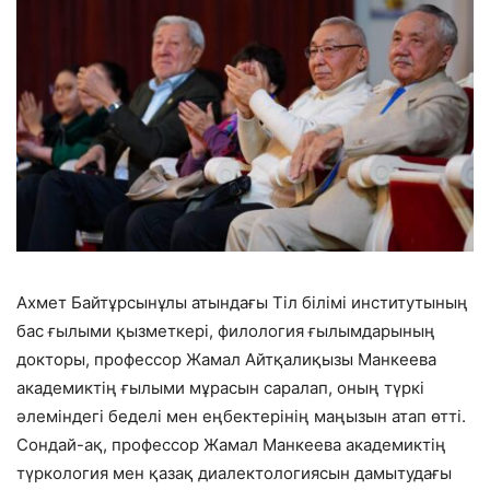
Ахмет Байтұрсынұлы атындағы Тіл білімі институтының
бас ғылыми қызметкері, филология ғылымдарының
докторы, профессор Жамал Айтқалиқызы Манкеева
академиктің ғылыми мұрасын саралап, оның түркі
әлеміндегі беделі мен еңбектерінің маңызын атап өтті.
Сондай-ақ, профессор Жамал Манкеева академиктің
түркология мен қазақ диалектологиясын дамытудағы