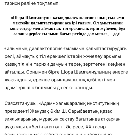
тарихи рөліне тоқталып:
«Шора Шамғалиұлы қазақ диалектологиясының ғылыми
мектебін қалыптастырған аса ірі ғалым. Ол ұмытылған
көне сөздер мен аймақтық тіл ерекшеліктерін жүйелеп, бұл
саланы дербес ғылыми бағыт ретінде дамытты», – деді.
Ғалымның диалектология ғылымын қалыптастырудағы
рөлі, аймақтық тіл ерекшеліктерін жүйелеу арқылы
қазақ тілінің тарихи дамуын терең зерттегені кеңінен
айтылды. Сонымен бірге Шора Шамғалиұлының өнерге
жақындығы, ерекше орындаушылық қабілеті мен
адамгершілік болмысы да еске алынды.
Саясаттанушы, «Адам» халықаралық институтының
президенті Жанұзақ Әкім Ш. Сарыбаевтың қазақ
зиялыларының мұрасын сақтау бағытында атқарған
ауқымды еңбегін атап өтті. Әсіресе, ХХ ғасыр
басындағы қазақ қайраткерлерінің еңбектеріне