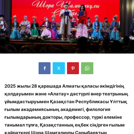
2025 жылы 28 қарашада Алматы қаласы әкімдігінің
қолдауымен және «Алатау» дәстүрлі өнер театрының
ұйымдастыруымен Қазақстан Республикасы Ұлттық
ғылым академиясының академигі, филология
ғылымдарының докторы, профессор, түркі әлеміне
танымал тұлға, Қазақстанның еңбек сіңірген ғылым
қайраткері Шора Шамғалиұлы Сарыбаевтың