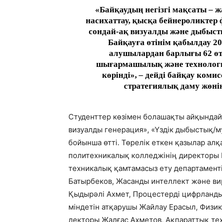
«Байқаудың негізгі мақсаты – ж
насихаттау, қысқа бейнероликтер
сондай-ақ визуалды және дыбысты
Байқауға өтінім қабылдау 20
алушылардан барлығы 62 өтін
шығармашылық және технология
көрінді», – дейді байқау ком
стратегиялық даму жөні
Студенттер көзімен болашақты айқындайт
визуалды генерация», «Үздік дыбыстық/
бойынша өтті. Төрелік еткен қазылар а
политехникалық колледжінің директоры
техникалық қамтамасыз ету департамент
Батырбеков, Жасанды интеллект және в
Қыдырәлі Ахмет, Процестерді цифрланды
міндетін атқарушы Жайлау Ерасыл, Физи
лекторы Жалғас Ахметов, Ақпараттық те