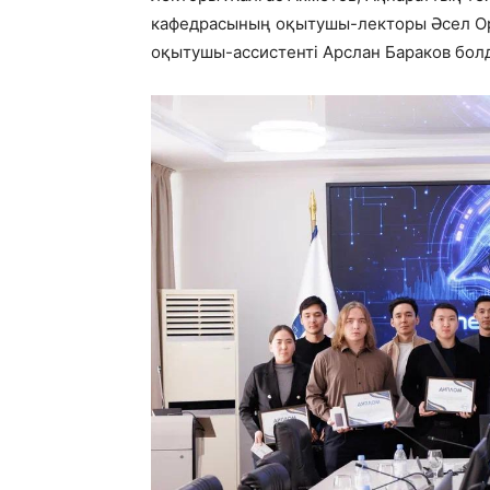
кафедрасының оқытушы-лекторы Әсел Ор
оқытушы-ассистенті Арслан Бараков бол