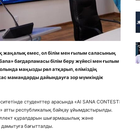
қ жаңалық емес, ол білім мен ғылым саласының
 Sana» бағдарламасы білім беру жүйесі мен ғылым
лында маңызды рөл атқарып, еліміздің
жас мамандарды дайындауға зор мүмкіндік
рситетінде студенттер арасында «AI SANA CONTEST:
 атты республикалық байқау ұйымдастырылды.
еллект құралдарын шығармашылық және
 дамытуға бағытталды.