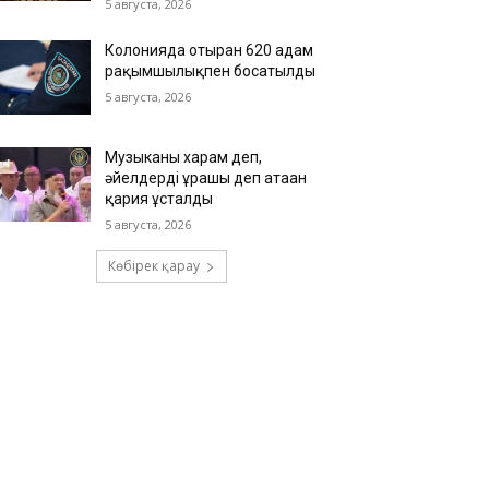
5 августа, 2026
Колонияда отырған 620 адам
рақымшылықпен босатылды
5 августа, 2026
Музыканы харам деп,
әйелдерді ұрғашы деп атаған
қария ұсталды
5 августа, 2026
Көбірек қарау