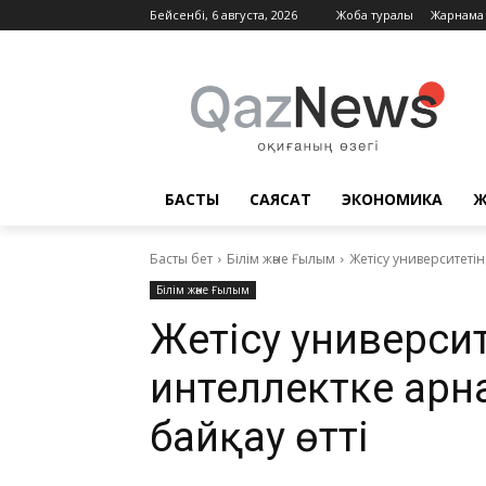
Бейсенбі, 6 августа, 2026
Жоба туралы
Жарнама
БАСТЫ
САЯСАТ
ЭКОНОМИКА
Ж
Басты бет
Білім және Ғылым
Жетісу университеті
Білім және Ғылым
Жетісу универси
интеллектке арн
байқау өтті