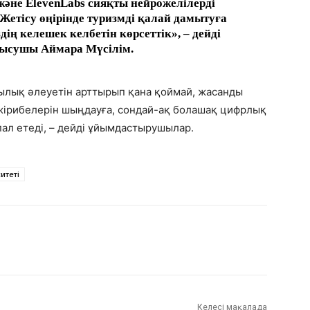
және ElevenLabs сияқты нейрожелілерді
етісу өңірінде туризмді қалай дамытуға
ің келешек келбетін көрсеттік», – дейді
тысушы Аймара Мүсілім.
ылық әлеуетін арттырып қана қоймай, жасанды
әжірибелерін шыңдауға, сондай-ақ болашақ цифрлық
ал етеді, – дейді ұйымдастырушылар.
итеті
Келесі мақалада