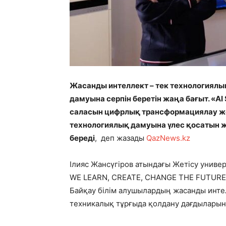
Жасанды интеллект – тек технологиялы
дамуына серпін беретін жаңа бағыт. «AI
саласын цифрлық трансформациялау жо
технологиялық дамуына үлес қосатын 
береді
, деп жазады
QazNews.kz
Ілияс Жансүгіров атындағы Жетісу униве
WE LEARN, CREATE, CHANGE THE FUTURE»
Байқау білім алушылардың жасанды инт
техникалық тұрғыда қолдану дағдыларын