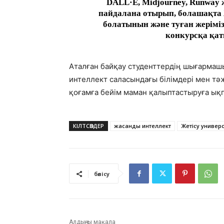
DALL·E, Midjourney, Runway 
пайдалана отырып, болашақта Ж
болатынын және туған жерімізд
конкурсқа қа
Аталған байқау студенттердің шығармаш
интеллект саласындағы білімдері мен т
қоғамға бейім маман қалыптастыруға ықп
КІЛТСӨЗДЕР
жасанды интеллект
Жетісу универс
бөлісу
Алдыңғы мақала