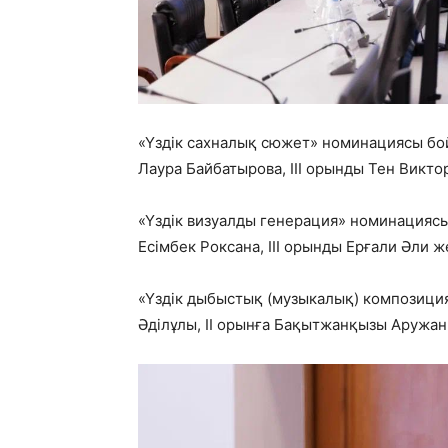
«Үздік сахналық сюжет» номинациясы бой
Лаура Байбатырова, ІІІ орынды Тен Викто
«Үздік визуалды генерация» номинациясы
Есімбек Роксана, ІІІ орынды Ерғали Әли ж
«Үздік дыбыстық (музыкалық) композици
Әділұлы, ІІ орынға Бақытжанқызы Аружан,