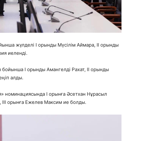
ынша жүлделі І орынды Мүсілім Аймара, ІІ орынды
рия иеленді.
 бойынша І орынды Амангелді Рахат, ІІ орынды
еңіп алды.
я» номинациясында І орынға Әсетхан Нұрасыл
 ІІІ орынға Ежелев Максим ие болды.