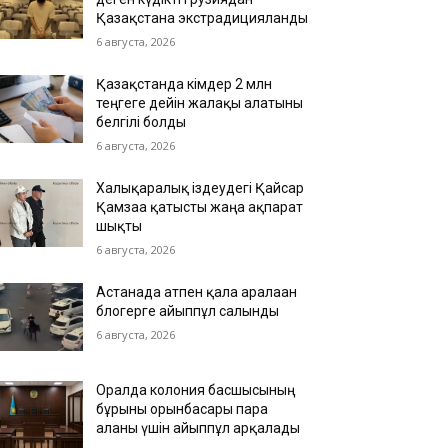
Қазақстанға экстрадицияланды
6 августа, 2026
Қазақстанда кімдер 2 млн
теңгеге дейін жалақы алатыны
белгілі болды
6 августа, 2026
Халықаралық іздеудегі Қайсар
Қамзаға қатысты жаңа ақпарат
шықты
6 августа, 2026
Астанада атпен қала аралаған
блогерге айыппұл салынды
6 августа, 2026
Оралда колония басшысының
бұрынғы орынбасары пара
алғаны үшін айыппұл арқалады