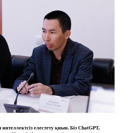
 интеллектсіз елестету қиын. Біз ChatGPT,