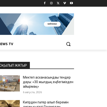
EWS TV
ОҚЫЛЫП ЖАТЫР
Мектеп асханасындағы тендер
дауы: «30 жылдық еңбегімізден
айырмақ»
6 августа, 2026
Кипрден пәтер алып беремін
деген күдікті Грузиядан