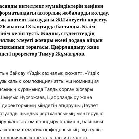
асанды интеллект мүмкіндіктерін кеңінен
 форматындағы авторлық жобаларды қолдау,
қ контент жасаудағы ЖИ әлеуетін көрсету.
26 жылғы 18 қаңтарда басталды. Білім
ім келіп түсті. Жалпы, студенттердің
лық әлеуеті жоғары екені додада айқын
иссиясының төрағасы, Цифрландыру және
ндегі проректор Тимур Жұмағұлов.
ын байқау «Үздік сахналық сюжет», «Үздік
музыкалық композиция» атты үш номинация
лқасының құрамында Талдықорған жоғары
 Шыңғыс Нұрғожаев, Цифрландыру және
і директорының міндетін атқарушы Дәулет
иртуалды шындық зертханасының меңгерушісі
ру және автоматтандыру бөлімінің басшысы
ка және математика кафедрасының оқытушы-
хнологиялар және жасанды интеллект