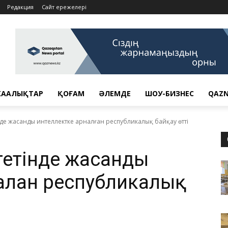
Редакция
Сайт ережелері
АҢАЛЫҚТАР
ҚОҒАМ
ӘЛЕМДЕ
ШОУ-БИЗНЕС
QAZN
нде жасанды интеллектке арналған республикалық байқау өтті
тетінде жасанды
алған республикалық