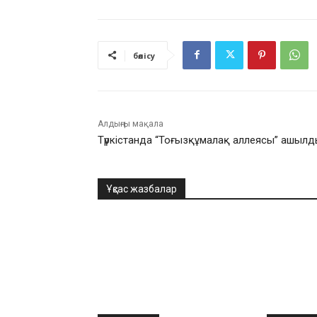
бөлісу
Алдыңғы мақала
Түркістанда “Тоғызқұмалақ аллеясы” ашыл
Ұқсас жазбалар