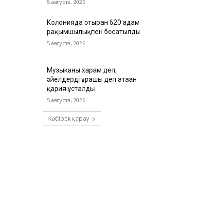
5 августа, 2026
Колонияда отырған 620 адам
рақымшылықпен босатылды
5 августа, 2026
Музыканы харам деп,
әйелдерді ұрғашы деп атаған
қария ұсталды
5 августа, 2026
Көбірек қарау