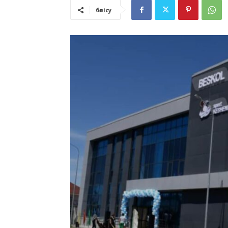
бөлісу