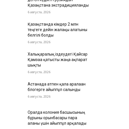
Қазақстанға экстрадицияланды
6 августа, 2026
Қазақстанда кімдер 2 млн
теңгеге дейін жалақы алатыны
белгілі болды
6 августа, 2026
Халықаралық іздеудегі Қайсар
Қамзаға қатысты жаңа ақпарат
шықты
6 августа, 2026
Астанада атпен қала аралаған
блогерге айыппұл салынды
6 августа, 2026
Оралда колония басшысының
бұрынғы орынбасары пара
алғаны үшін айыппұл арқалады