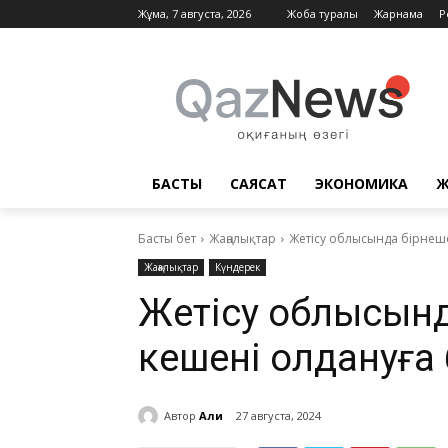
Жұма, 7 августа, 2026
Жоба туралы
Жарнама
Р
БАСТЫ
САЯСАТ
ЭКОНОМИКА
Ж
Басты бет
Жаңалықтар
Жетісу облысында бірнеше
Жаңалықтар
Күндерек
Жетісу облысынд
кешені қолдануға 
Автор
Али
27 августа, 2024