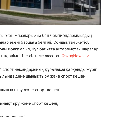
ты
жеңімпаздарымыз бен чемпиондарымыздың
лар екені баршаға белгілі. Сондықтан Жетісу
уды қолға алып, бұл бағытта айтарлықтай шаралар
тық әкімдігіне сілтеме жасаған
QazaqNews.kz
4 спорт нысандарының құрылысы қарқынды жүріп
ауылында дене шынықтыру және спорт кешені;
 шынықтыру және спорт кешені;
ынықтыру және спорт кешені;
спорт кешені;