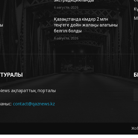
6 августа, 2026
К
М
Қазақстанда кімдер 2 млн
ны
теңгеге дейін жалақы алатыны
белгілі болды
6 августа, 2026
З ТУРАЛЫ
Б
News ақпараттық порталы
ланыс:
contact@qaznews.kz
Жоб