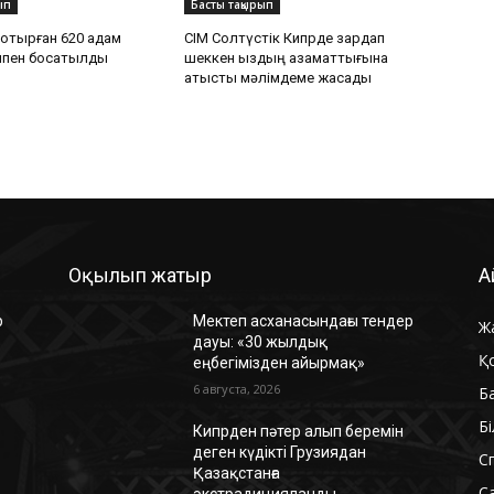
ып
Басты тақырып
отырған 620 адам
СІМ Солтүстік Кипрде зардап
қпен босатылды
шеккен қыздың азаматтығына
қатысты мәлімдеме жасады
Оқылып жатыр
А
р
Мектеп асханасындағы тендер
Ж
дауы: «30 жылдық
Қ
еңбегімізден айырмақ»
6 августа, 2026
Б
Б
Кипрден пәтер алып беремін
деген күдікті Грузиядан
С
Қазақстанға
С
экстрадицияланды