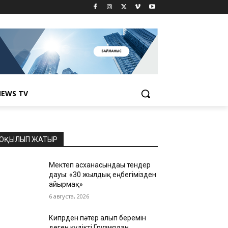
EWS TV
ОҚЫЛЫП ЖАТЫР
Мектеп асханасындағы тендер
дауы: «30 жылдық еңбегімізден
айырмақ»
6 августа, 2026
Кипрден пәтер алып беремін
деген күдікті Грузиядан