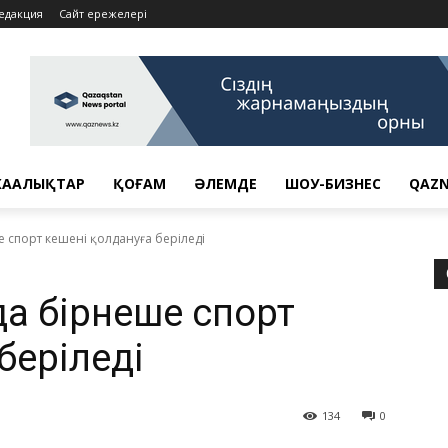
едакция
Сайт ережелері
АҢАЛЫҚТАР
ҚОҒАМ
ӘЛЕМДЕ
ШОУ-БИЗНЕС
QAZN
 спорт кешені қолдануға беріледі
а бірнеше спорт
беріледі
134
0