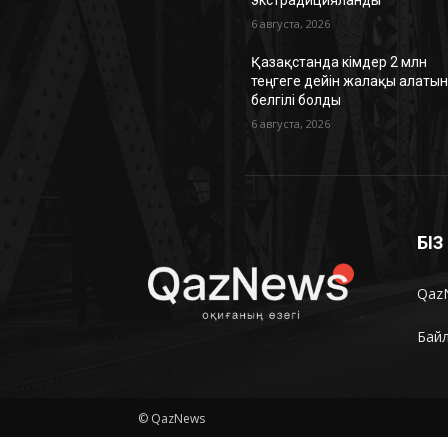
6 августа, 2026
Қазақстанда кімдер 2 млн
теңгеге дейін жалақы алаты
белгілі болды
6 августа, 2026
БІ
Qaz
Бай
© QazNews