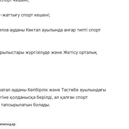
-жаттығу спорт кешені;
лов ауданы Көктал ауылында анғар типті спорт
ұрылыстары жүргізілуде және Жетісу орталық
ратал ауданы Көпбірлік және Тастөбе ауылындағы
гіне қолданысқа берілді, ал қалған спорт
 тапсырылатын болады.
мпиондар