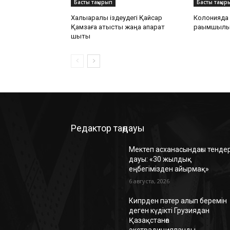
Басты тақырып
Басты тақыр
Халықаралық іздеудегі Қайсар
Колонияда 
Қамзаға қатысты жаңа ақпарат
рақымшылы
шықты
Редактор таңдауы
Мектеп асханасындағы тенде
дауы: «30 жылдық
еңбегімізден айырмақ»
6 августа, 2026
Кипрден пәтер алып беремін
деген күдікті Грузиядан
Қазақстанға
экстрадицияланды