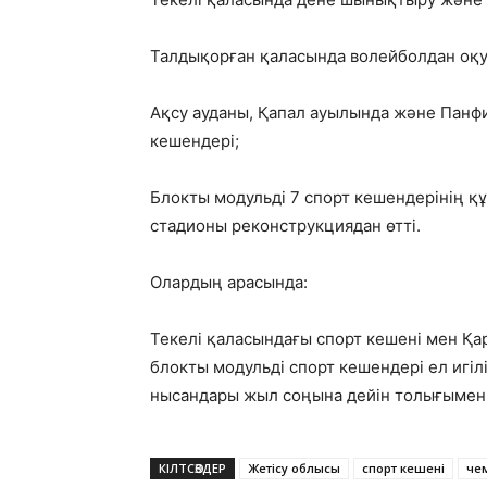
Талдықорған қаласында волейболдан оқу
Ақсу ауданы, Қапал ауылында және Панфи
кешендері;
Блокты модульді 7 спорт кешендерінің қ
стадионы реконструкциядан өтті.
Олардың арасында:
Текелі қаласындағы спорт кешені мен Қа
блокты модульді спорт кешендері ел игілі
нысандары жыл соңына дейін толығымен
КІЛТСӨЗДЕР
Жетісу облысы
спорт кешені
че