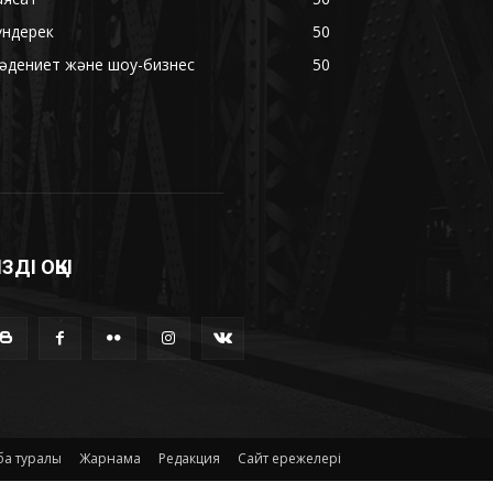
үндерек
50
әдениет және шоу-бизнес
50
ІЗДІ ОҚЫ
а туралы
Жарнама
Редакция
Сайт ережелері