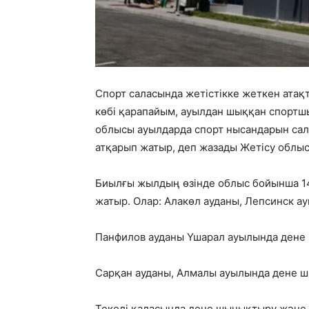
Спорт саласында жетістікке жеткен атақ
көбі қарапайым, ауылдан шыққан спортшы
облысы ауылдарда спорт нысандарын сал
атқарып жатыр, деп жазады Жетісу облыс
Биылғы жылдың өзінде облыс бойынша 1
жатыр. Олар: Алакөл ауданы, Лепсинск 
Панфилов ауданы Үшарал ауылында дене
Сарқан ауданы, Алмалы ауылында дене ш
Текелі қаласында дене шынықтыру және 