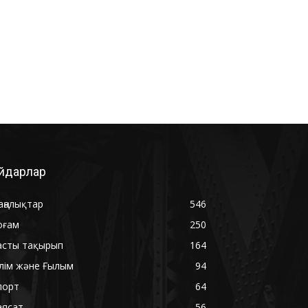
йдарлар
аңалықтар
546
оғам
250
асты тақырып
164
ілім және Ғылым
94
порт
64
аясат
56