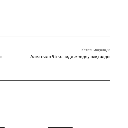
Келесі мақалада
ды
Алматыда 95 көшеде жөндеу аяқталды