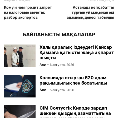
Алдыңғы мақала
Келесі мақалада
Кому и чем грозит запрет
Астанада көпқабатты
на налоговые вычеты:
тұрғын үй маңынан екі
разбор экспертов
адамның денесі табылды
БАЙЛАНЫСТЫ МАҚАЛАЛАР
Халықаралық іздеудегі Қайсар
Қамзаға қатысты жаңа ақпарат
шықты
Али
-
6 августа, 2026
Колонияда отырған 620 адам
рақымшылықпен босатылды
Али
-
5 августа, 2026
СІМ Солтүстік Кипрде зардап
шеккен қыздың азаматтығына