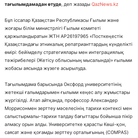
тағылымдамадан өтуде
, деп жазады
QazNews.kz
Бұл іссапар Қазақстан Республикасы Ғылым және
жоғары білім министрлігі Ғылым комитеті
қаржыландыратын ЖТН AP26197965 «Посткеңестік
Қазақстандағы этникалық репатрианттардың күнделікті
өмірі: бейімделу стратегиялары мен интеграциялық
тәжірибелері (Жетісу облысының мысалында)» ғылыми
жобасы аясында жүзеге асырылуда.
Тағылымдама барысында Оксфорд университетінің
жетекші ғалымдарымен ғылыми кеңес алу жұмыстары
жүргізілді. Атап айтқанда, профессор Александер
Моррисонмен зерттеу мәселесінің тарихи контексі мен
салыстырмалы-тарихи талдау бағыттары бойынша пікір
алмасу орын алды. Университетке қарасты Көші-қон,
саясат және қоғамды зерттеу орталығының (COMPAS)