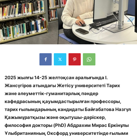
2025 жылғы 14-25 желтоқсан аралығында І.
Жансүгіров атындағы Жетісу университеті Тарих
және әлеуметтік-гуманитарлық пәндер
кафедрасының қауымдастырылған профессоры,
тарих ғылымдарының кандидаты Байғабатова Назгүл
Қажымұратқызы және оқытушы-дәріскер,
философия докторы (PhD) Абдрахим Мирас Еркінұлы
Ұлыбританияның Оксфорд университетінде ғылыми