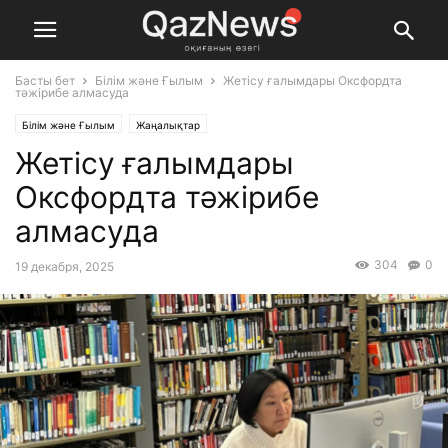
Басты бет
Білім және Ғылым
Жетісу ғалымдары Оксфордта
тәжірибе алмасуда
Білім және Ғылым
Жаңалықтар
Жетісу ғалымдары
Оксфордта тәжірибе
алмасуда
304
0
19 декабря, 2025