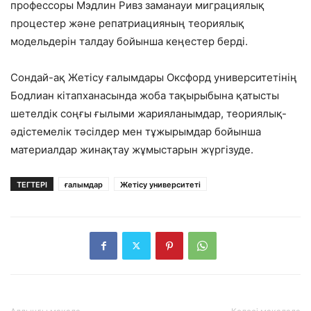
профессоры Мэдлин Ривз заманауи миграциялық
процестер және репатриацияның теориялық
модельдерін талдау бойынша кеңестер берді.
Сондай-ақ Жетісу ғалымдары Оксфорд университетінің
Бодлиан кітапханасында жоба тақырыбына қатысты
шетелдік соңғы ғылыми жарияланымдар, теориялық-
әдістемелік тәсілдер мен тұжырымдар бойынша
материалдар жинақтау жұмыстарын жүргізуде.
ТЕГТЕРІ
ғалымдар
Жетісу университеті