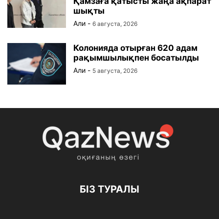
Қамзаға қатысты жаңа ақпарат
шықты
Али
-
6 августа, 2026
Колонияда отырған 620 адам
рақымшылықпен босатылды
Али
-
5 августа, 2026
БІЗ ТУРАЛЫ