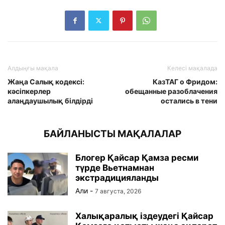
Алдыңғы мақала
Келесі мақалада
Жаңа Салық кодексі:
КазТАГ о Фридом:
кәсіпкерлер
обещанные разоблачения
алаңдаушылық білдірді
остались в тени
БАЙЛАНЫСТЫ МАҚАЛАЛАР
Блогер Қайсар Қамза ресми
түрде Вьетнамнан
экстрадицияланды
Али
-
7 августа, 2026
Халықаралық іздеудегі Қайсар