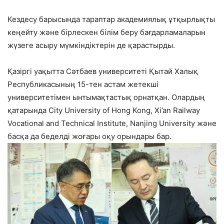
Кездесу барысында тараптар академиялық ұтқырлықты
кеңейту және бірлескен білім беру бағдарламаларын
жүзеге асыру мүмкіндіктерін де қарастырды.
Қазіргі уақытта Сәтбаев университеті Қытай Халық
Республикасының 15-тен астам жетекші
университетімен ынтымақтастық орнатқан. Олардың
қатарында City University of Hong Kong, Xi’an Railway
Vocational and Technical Institute, Nanjing University және
басқа да беделді жоғары оқу орындары бар.