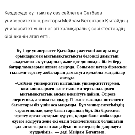
Кездесуде құттықтау сөз сөйлеген Сәтбаев
университетінің ректоры Мейрам Бегентаев Қытайдың
университет үшін негізгі халықаралық серіктестердің
бірі екенін атап өтті.
Бүгінде университет Қытайдың жетекші жоғары оқу
орындарымен ынтымақтастықты белсенді дамытып,
академиялық ұтқырлық және қос дипломды білім беру
бағдарламаларын жүзеге асыруда. Сонымен қатар бірлескен
ғылыми-зерттеу жобаларын дамытуға қолайлы жағдайлар
жасауда.
«Сәтбаев университеті қытайлық университеттермен,
компаниялармен және ғылыми зертханалармен
ынтымақтастық аясын кеңейтуге дайын. Әсіресе
энергетика, автоматтандыру, IT және жасанды интеллект
бағыттары біз үшін аса маңызды. Бұл университетіміздің
стратегиялық даму бағыттарының бірі. Біз бірлескен
зерттеу орталықтарын құруға, қолданбалы жобаларды
жүзеге асыруға және екі елдің технологиялық болашағын
қалыптастыратын жаңа буын инженерлерін даярлауға
мүдделіміз», — деді Мейрам Бегентаев.