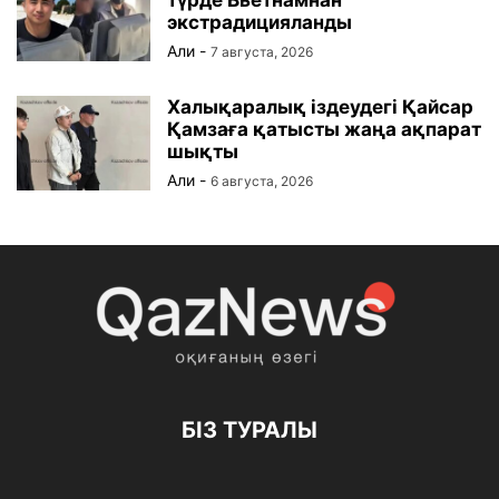
түрде Вьетнамнан
экстрадицияланды
Али
-
7 августа, 2026
Халықаралық іздеудегі Қайсар
Қамзаға қатысты жаңа ақпарат
шықты
Али
-
6 августа, 2026
БІЗ ТУРАЛЫ