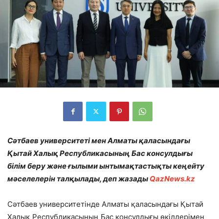
Сәтбаев университеті мен Алматы қаласындағы
Қытай Халық Республикасының Бас консулдығы
білім беру және ғылыми ынтымақтастықты кеңейту
мәселелерін талқылады, деп жазады
QazNews.kz
Сәтбаев университетінде Алматы қаласындағы Қытай
Халық Республикасының Бас консулдығы өкілдерімен