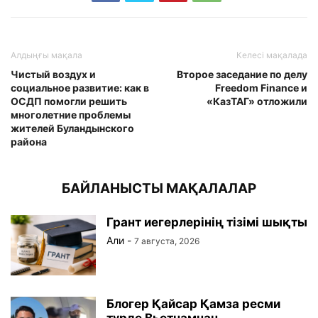
Алдыңғы мақала
Келесі мақалада
Чистый воздух и
Второе заседание по делу
социальное развитие: как в
Freedom Finance и
ОСДП помогли решить
«КазТАГ» отложили
многолетние проблемы
жителей Буландынского
района
БАЙЛАНЫСТЫ МАҚАЛАЛАР
Грант иегерлерінің тізімі шықты
Али
-
7 августа, 2026
Блогер Қайсар Қамза ресми