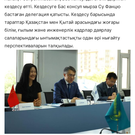
кездесу өтті. Кездесуге Бас консул мырза Су Фанцю
бастаған делегация қатысты. Кездесу барысында
тараптар Қазақстан мен Қытай арасындағы жоғары
білім, ғылым және инженерлік кадрлар даярлау
салаларындағы ынтымақтастықты одан әрі нығайту
перспективаларын талқылады.