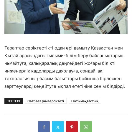
Тараптар серіктестікті одан әрі дамыту Қазақстан мен
Қытай арасындағы ғылыми-білім беру байланыстарын
нығайтуға, халықаралық деңгейдегі жоғары білікті
инженерлік кадрларды даярлауға, сондай-ақ
технологияның басым бағыттары бойынша бірлескен
зерттеулерді кеңейтуге ықпал ететініне сенім білдірді.
ТЕГТЕРІ
Сәтбаев университеті
Ынтымақтастық