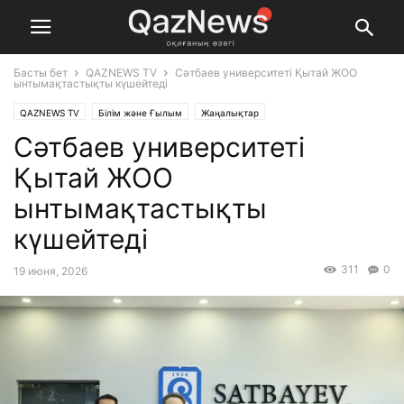
Басты бет
QAZNEWS TV
Сәтбаев университеті Қытай ЖОО
ынтымақтастықты күшейтеді
QAZNEWS TV
Білім және Ғылым
Жаңалықтар
Сәтбаев университеті
Қытай ЖОО
ынтымақтастықты
күшейтеді
311
0
19 июня, 2026