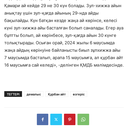
Қамари ай кейде 29 не 30 күн болады. Зул-хижжа айын
анықтау үшін зул-қағда айының 29-нда айды
бақылайды. Күн батқан кезде жаңа ай көрінсе, келесі
күні зул-хижжа айы басталған болып саналады. Егер ауа
бұлтты болып, ай көрінбесе, зул-қағда айын 30 күнге
толықтырады. Осыған орай, 2024 жылы 6 маусымда
жаңа айдың көрінуіне байланысты биыл зұлхижжа айы
7 маусымда басталып, арапа 15 маусымға, ал құрбан айт
16 маусымға сай келеді», -делінген ҚМДБ мәлімдесінде.
ТЕГТЕРІ
демалыс
Құрбан айт
өзгеріс