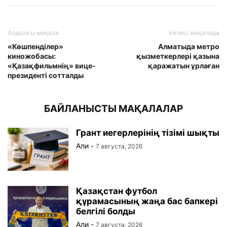
Алдыңғы мақала
Келесі мақалада
«Көшпенділер»
Алматыда метро
киножобасы:
қызметкерлері қазына
«Қазақфильмнің» вице-
қаражатын ұрлаған
президенті сотталды
БАЙЛАНЫСТЫ МАҚАЛАЛАР
Грант иегерлерінің тізімі шықты
Али
-
7 августа, 2026
Қазақстан футбол
құрамасының жаңа бас бапкері
белгілі болды
Али
-
7 августа, 2026