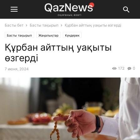
Басты бет
Басты тақырып
Құрбан айттың уақыты өзгерді
Басты тақырып
Жаңалықтар
Күндерек
Құрбан айттың уақыты
өзгерді
172
0
7 июня, 2024