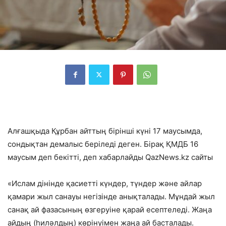
Алғашқыда Құрбан айттың бірінші күні 17 маусымда,
сондықтан демалыс беріледі деген. Бірақ ҚМДБ 16
маусым деп бекітті, деп хабарлайды QazNews.kz сайты
«Ислам дінінде қасиетті күндер, түндер және айлар
қамари жыл санауы негізінде анықталады. Мұндай жыл
санақ ай фазасының өзгеруіне қарай есептеледі. Жаңа
айдың (һиләлдың) көрінуімен жаңа ай басталады.