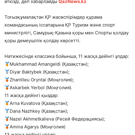
өткізді, деп хабарлайды
QazNews.kz
Тоғызқұмалақтан ҚР жасөспірімдер құрама
командасының іссапарына ҚР Туризм және спорт
министрлігі, Самұрық-Қазына қоры мен Спорты қолдау
қоры демеушілік қолдау көрсетті.
Нәтижесінде классика бойынша, 11 жасқа дейінгі ұлдар:
Mukhammad Amangeldi (Қазақстан);
Diyar Baktybek (Қазақстан);
Zhantileu Oryntai (Моңғолия);
Askarbek Yerbol (Моңғолия).
11 жасқа дейінгі қыздар:
Arna Kuvatova (Қазақстан);
Dana Nazhkey (Қазақстан);
Nazel Akhmetkalieva (Ресей Федерациясы);
Amina Agarys (Моңғолия)
13 жасқа дейінгі ұлдар: