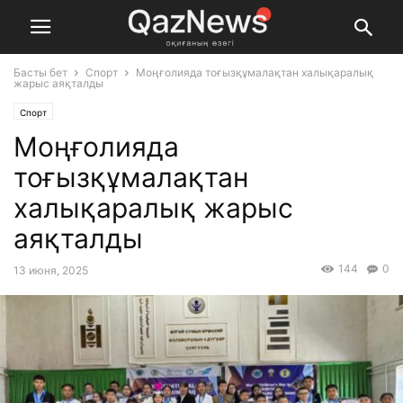
Басты бет
Спорт
Моңғолияда тоғызқұмалақтан халықаралық
жарыс аяқталды
Спорт
Моңғолияда
тоғызқұмалақтан
халықаралық жарыс
аяқталды
144
0
13 июня, 2025