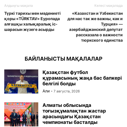
Алдыңғы мақала
Келесі мақалада
Түркі тарихы мен мәдениеті
«Казахстан и Узбекистан
қоры «TÜRKTAV» Еуропада
для нас так же важны, как и
алғашқы халықаралық іс-
Турция» —
шарасын жүзеге асырды
азербайджанский депутат
рассказала о важности
тюркского единства
БАЙЛАНЫСТЫ МАҚАЛАЛАР
Қазақстан футбол
құрамасының жаңа бас бапкері
белгілі болды
Али
-
7 августа, 2026
Алматы облысында
тоғызқұмалақтан жастар
арасындағы Қазақстан
чемпионаты басталды