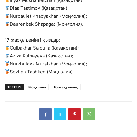
Iliyas Mukhametzhan (Қазақстан);
Dias Tastimov (Қазақстан);
Nurdaulet Khadyskhan (Моңғолия);
Daurenbek Shapagat (Моңғолия).
17 жасқа дейінгі қыздар:
Gulbakhar Saidulla (Қазақстан);
Aziza Kulbayeva (Қазақстан);
Nurzhuldyz Muratkhan (Моңғолия);
Sezhan Tashken (Моңғолия).
ТЕГТЕРІ
Моңғолия
Тоғызқұмалақ