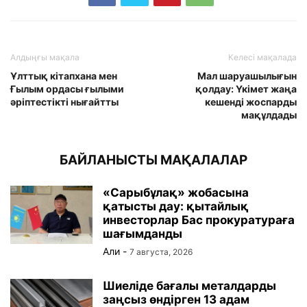
Алдыңғы мақала
Келесі мақалада
Ұлттық кітапхана мен
Мал шаруашылығын
Ғылым ордасы ғылыми
қолдау: Үкімет жаңа
әріптестікті нығайтты
кешенді жоспарды
мақұлдады
БАЙЛАНЫСТЫ МАҚАЛАЛАР
«Сарыбұлақ» жобасына
қатысты дау: қытайлық
инвесторлар Бас прокуратураға
шағымданды
Али
-
7 августа, 2026
Шиеліде бағалы металдарды
заңсыз өндірген 13 адам