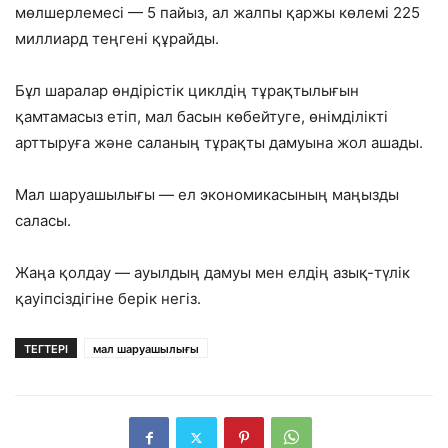
мөлшерлемесі — 5 пайыз, ал жалпы қаржы көлемі 225
миллиард теңгені құрайды.
Бұл шаралар өндірістік циклдің тұрақтылығын
қамтамасыз етіп, мал басын көбейтуге, өнімділікті
арттыруға және саланың тұрақты дамуына жол ашады.
Мал шаруашылығы — ел экономикасының маңызды
саласы.
Жаңа қолдау — ауылдың дамуы мен елдің азық-түлік
қауіпсіздігіне берік негіз.
ТЕГТЕРІ
мал шаруашылығы