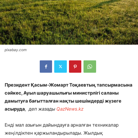
pixabay.com
Президент Қасым-Жомарт Тоқаевтың тапсырмасына
сәйкес, Ауыл шаруашылығы министрлігі саланы
дамытуға бағытталған нақты шешімдерді жүзеге
асыруда
, деп жазады
QazNews.kz
Енді мал азығын дайындауға арналған техникалар
жеңілдікпен қаржыландырылады. Жылдық