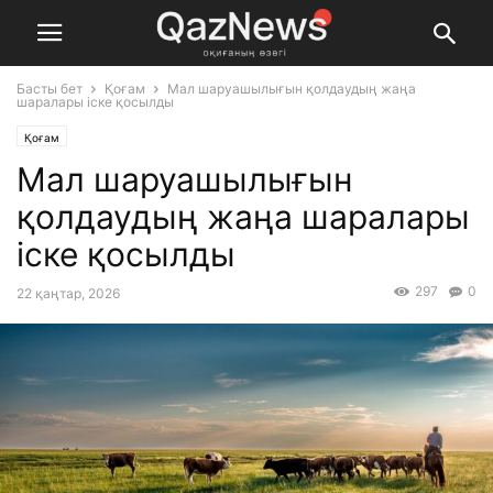
Басты бет
Қоғам
Мал шаруашылығын қолдаудың жаңа
шаралары іске қосылды
Қоғам
Мал шаруашылығын
қолдаудың жаңа шаралары
іске қосылды
297
0
22 қаңтар, 2026