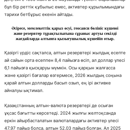
бұл бір реттік құбылыс емес, активтер құрылымындағы
тарихи бетбұрыс екенін айтады.
Әсіресе, мемлекеттік қарыз өсуі, геосаяси бөлініс күшеюі
және резервтер тұрақтылығына сұраныс артуы секілді
жағдайларда алтынға қызығушылық күшейіп отыр.
Қазіргі үрдіс сақталса, алтын резервтері жылдық есепте
ай сайын орта есеппен 8,4 пайызға өсіп, ал доллар үлесі
6,1 пайызға қысқаруы мүмкін. Осы қарқын жалғасса
және қазіргі бағалар өзгермесе, 2026 жылдың соңына
қарай алтын долларды басып озып, ең ірі активке
айналуы ықтимал.
Қазақстанның алтын-валюта резервтері де осыған
ұқсас бағытты көрсетеді. 2024 жылғы желтоқсанда
еркін айырбасталатын валюталардағы активтер үлесі
47,97 пайыз болса, алтын 52,03 пайыз болған. Ал 2025