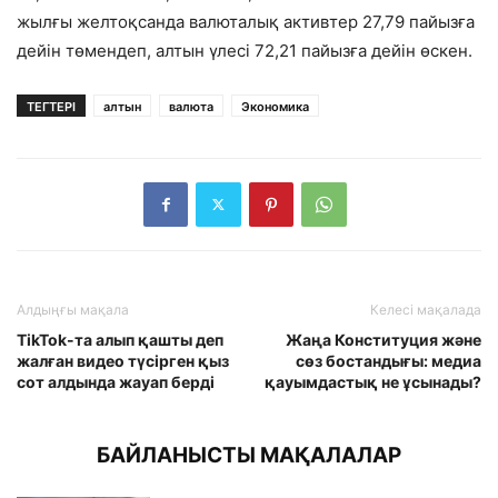
жылғы желтоқсанда валюталық активтер 27,79 пайызға
дейін төмендеп, алтын үлесі 72,21 пайызға дейін өскен.
ТЕГТЕРІ
алтын
валюта
Экономика
Алдыңғы мақала
Келесі мақалада
TikTok-та алып қашты деп
Жаңа Конституция және
жалған видео түсірген қыз
сөз бостандығы: медиа
сот алдында жауап берді
қауымдастық не ұсынады?
БАЙЛАНЫСТЫ МАҚАЛАЛАР