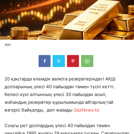
ЖИ
20 қаңтарда әлемдік валюта резервтеріндегі АҚШ
долларының үлесі 40 пайыздан төмен түсіп кетті.
Келесі күні алтынның үлесі 30 пайыздан асып,
жаһандық резервтер құрылымында айтарлықтай
өзгеріс байқалды
, деп жазады
QazNews.kz
Соңғы рет доллардың үлесі 40 пайыздан төмен
деңгейге 1995 жылғы 29 маусымда түскен. Сарапшылар