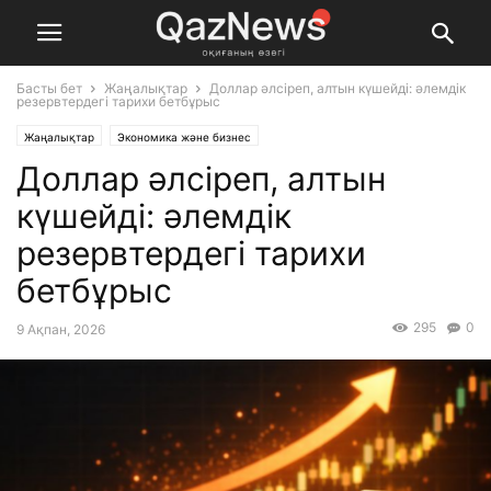
Басты бет
Жаңалықтар
Доллар әлсіреп, алтын күшейді: әлемдік
резервтердегі тарихи бетбұрыс
Жаңалықтар
Экономика және бизнес
Доллар әлсіреп, алтын
күшейді: әлемдік
резервтердегі тарихи
бетбұрыс
295
0
9 Ақпан, 2026