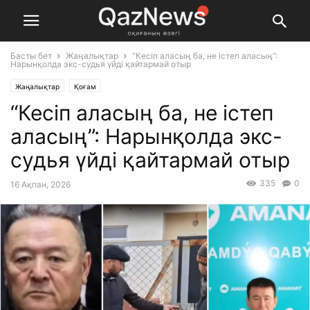
Басты бет
Жаңалықтар
“Кесіп аласың ба, не істеп аласың”:
Нарынқолда экс-судья үйді қайтармай отыр
Жаңалықтар
Қоғам
“Кесіп аласың ба, не істеп
аласың”: Нарынқолда экс-
судья үйді қайтармай отыр
335
0
16 Ақпан, 2026