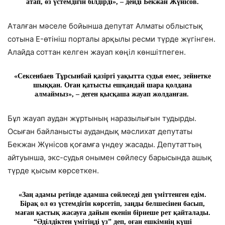
атап, өз үстемдігін білдірді», – дейді Бекжан Жүнісов.
Аталған мәселе бойынша депутат Алматы облыстық
сотына E-өтініш порталы арқылы ресми түрде жүгінген.
Алайда соттан келген жауап көңіл көншітпеген.
«Сексенбаев Тұрсынбай қазіргі уақытта судья емес, зейнетке
шыққан. Оған қатысты ешқандай шара қолдана
алмаймыз», – деген қысқаша жауап жолданған.
Бұл жауап аудан жұртының наразылығын тудырды.
Осыған байланысты аудандық мәслихат депутаты
Бекжан Жүнісов қоғамға үндеу жасады. Депутаттың
айтуынша, экс-судья онымен сөйлесу барысында ашық
түрде қысым көрсеткен.
«Заң адамы ретінде адамша сөйлеседі деп үміттенген едім.
Бірақ ол өз үстемдігін көрсетіп, заңды белшесінен басып,
маған қастық жасауға дайын екенін бірнеше рет қайталады.
“Әділдіктен үмітіңді үз” деп, оған ешкімнің күші