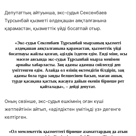
Депутаттың айтуынша, экс-судья Сексенбаев
Тұрсынбай қызметі әлдеқашан аяқталғанына
қарамастан, қызметтік үйді босатпай отыр.
«Экс-судья Сексенбаев Тұрсынбай мырзаның қызметі
әлдеқашан аяқталғанына қарамастан, қызметтік үйді
босатпауы жайлы қозғап, әділдік іздеген едім. Енді міне, осы
мәселе аясында экс-судья Тұрсынбай мырза менімен
арнайы хабарласты. Заң адамы адамша сөйлеседі деп
үміттенген едім. Алайда ол өзінің өктемдігін білдіріп, заң
адамы бола тұра заңды белшесінен басып, маған ашық
түрде қасақана қастық жасауға дайын екенін бірнеше рет
қайталады», – дейді депутат.
Оның сөзінше, экс-судья ешкімнің оған күші
жетпейтінін айтып, «әділдіктен үмітіңді үз» дегенге
келтірген.
«Ол мемлекеттік қызметтегі бірнеше азаматтардың да атын