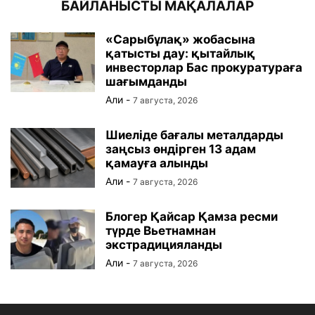
БАЙЛАНЫСТЫ МАҚАЛАЛАР
«Сарыбұлақ» жобасына
қатысты дау: қытайлық
инвесторлар Бас прокуратураға
шағымданды
Али
-
7 августа, 2026
Шиеліде бағалы металдарды
заңсыз өндірген 13 адам
қамауға алынды
Али
-
7 августа, 2026
Блогер Қайсар Қамза ресми
түрде Вьетнамнан
экстрадицияланды
Али
-
7 августа, 2026