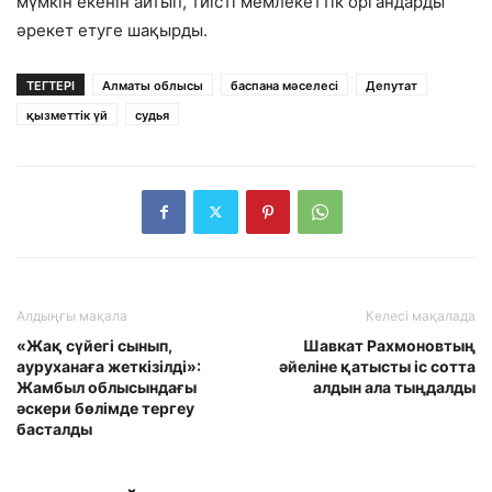
мүмкін екенін айтып, тиісті мемлекеттік органдарды
әрекет етуге шақырды.
ТЕГТЕРІ
Алматы облысы
баспана мәселесі
Депутат
қызметтік үй
судья
Алдыңғы мақала
Келесі мақалада
«Жақ сүйегі сынып,
Шавкат Рахмоновтың
ауруханаға жеткізілді»:
әйеліне қатысты іс сотта
Жамбыл облысындағы
алдын ала тыңдалды
әскери бөлімде тергеу
басталды