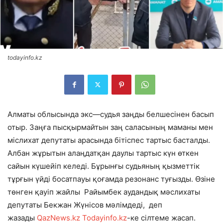
todayinfo.kz
Алматы облысында экс—судья заңды белшесінен басып
отыр. Заңға пысқырмайтын заң саласының маманы мен
міслихат депутаты арасында бітіспес тартыс басталды.
Албан жұрытын алаңдатқан даулы тартыс күн өткен
сайын күшейіп келеді. Бұрынғы судьяның қызметтік
тұрғын үйді босатпауы қоғамда резонанс туғызды. Өзіне
төнген қауіп жайлы
Райымбек аудандық мәслихаты
депутаты Бекжан Жүнісов мәлімдеді
, деп
жазады
QazNews.kz
Todayinfo.kz
-ке сілтеме жасап.