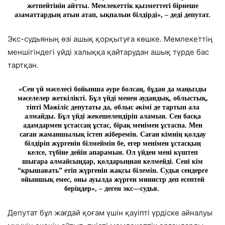
жетпейтінін айтты. Мемлекеттік қызметтегі бірнеше
азаматтардың атын атап, ықпалын білдірді», – деді депутат.
Экс-судьяның өзі ашық қорқытуға көшке. Мемлекеттің
меншігіндегі үйді халыққа қайтарудан ашық түрде бас
тартқан.
«Сен үй мәселесі бойынша әуре болсаң, бұдан да маңызды
мәселелер жеткілікті. Бұл үйді менен аудандық, облыстық,
тіпті Мәжіліс депутаты да, облыс әкімі де тартып ала
алмайды. Бұл үйді жекешелендіріп аламын. Сен басқа
адамдармен ұстассаң ұстас, бірақ менімен ұстаспа. Мен
саған жаманшылық істеп жіберемін. Саған кімнің қолдау
білдіріп жүргенін білмеймін бе, егер менімен ұстасқың
келсе, түбіне дейін апарамын. Ол үйден мені күштеп
шығара алмайсыңдар, қолдарыңнан келмейді. Сені кім
“крышавать” етіп жүргенін жақсы білемін. Судья сендерге
ойыншық емес, оны ауылда жүрген министр деп есептей
беріңдер», – деген экс—судья.
Депутат бұл жағдай қоғам үшін қауіпті үрдіске айналуы