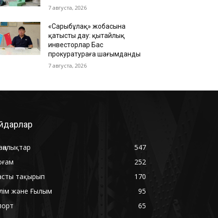
7 августа, 2026
«Сарыбұлақ» жобасына
қатысты дау: қытайлық
инвесторлар Бас
прокуратураға шағымданды
7 августа, 2026
йдарлар
аңалықтар
547
оғам
252
асты тақырып
170
ілім және Ғылым
95
порт
65