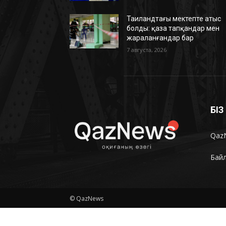
Таиландтағы мектепте атыс
болды: қаза тапқандар мен
жараланғандар бар
7 августа, 2026
БІ
Qaz
Бай
© QazNews