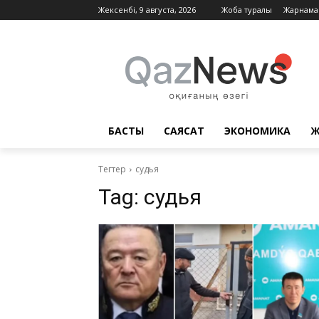
Жексенбі, 9 августа, 2026
Жоба туралы
Жарнама
БАСТЫ
САЯСАТ
ЭКОНОМИКА
Ж
Тегтер
судья
Tag:
судья