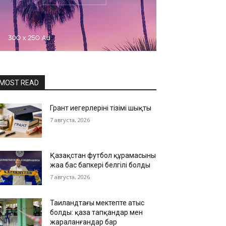
MOST READ
Грант иегерлерінің тізімі шықты
7 августа, 2026
Қазақстан футбол құрамасының
жаңа бас бапкері белгілі болды
7 августа, 2026
Таиландтағы мектепте атыс
болды: қаза тапқандар мен
жараланғандар бар