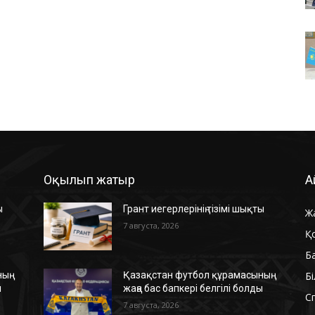
Оқылып жатыр
А
ы
Грант иегерлерінің тізімі шықты
Ж
7 августа, 2026
Қ
Б
Б
ың
Қазақстан футбол құрамасының
ы
жаңа бас бапкері белгілі болды
С
7 августа, 2026