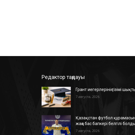
Редактор таңдауы
Грант иегерлерінің тізімі шықт
7 августа, 2026
Қазақстан футбол құрамасын
жаңа бас бапкері белгілі болд
7 августа, 2026