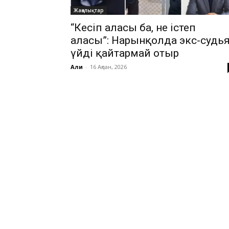
Жаңалықтар
“Кесіп аласың ба, не істеп
аласың”: Нарынқолда экс-судь
үйді қайтармай отыр
Али
-
16 Ақпан, 2026