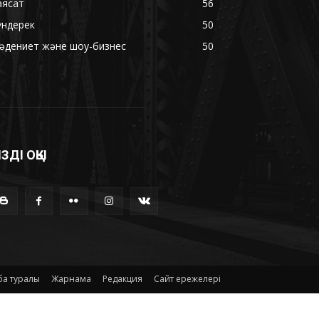
аясат
56
үндерек
50
әдениет және шоу-бизнес
50
ІЗДІ ОҚЫ
а туралы
Жарнама
Редакция
Сайт ережелері