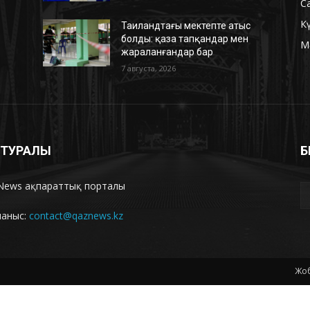
С
К
Таиландтағы мектепте атыс
болды: қаза тапқандар мен
М
жараланғандар бар
7 августа, 2026
З ТУРАЛЫ
Б
News ақпараттық порталы
ланыс:
contact@qaznews.kz
Жоб