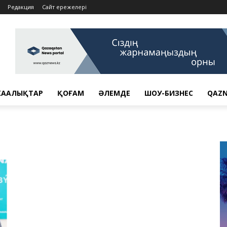
Редакция
Сайт ережелері
АҢАЛЫҚТАР
ҚОҒАМ
ӘЛЕМДЕ
ШОУ-БИЗНЕС
QAZN