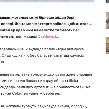
ының жоғалып кетуі бірнеше айдан бері
келеді. Жаңа мәліметтерге сәйкес, қайын атасы
 ілінген ер адамның кәмелетке толмаған бес
лынған
, деп жазады
QazNews.kz
абарлауынша, 2 ақпанда полициядан әкімдікке
 Онда күдіктінің бес баласын уақытша қауіпсіз
ген.
ы
ның кәмелетке толмағандар істері және олардың
комиссиясы үш баланы Атырау облысы білім
андарды бейімдеу орталығына орналастырған. Ал
рылған Сәбилер үйіне жіберілген.
ың жағдайы тұрақты бақылауда екенін, олардың