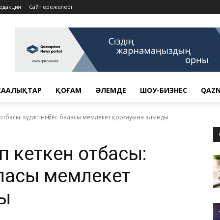
едакция
Сайт ережелері
АҢАЛЫҚТАР
ҚОҒАМ
ӘЛЕМДЕ
ШОУ-БИЗНЕС
QAZN
тбасы: күдіктінің бес баласы мемлекет қорғауына алынды
п кеткен отбасы:
аласы мемлекет
ды