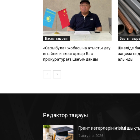
Басты тақырып
Басты тақыр
«Сарыбұлақ» жобасына қатысты дау:
Шиеліде б
қытайлық инвесторлар Бас
заңсыз өнді
прокуратураға шағымданды
алынды
Редактор таңдауы
Грант иегерлерінің тізімі шықт
7 августа, 2026