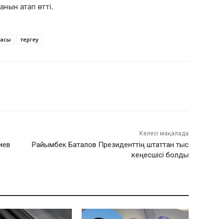
анын атап өтті.
басы
тергеу
Келесі мақалада
иев
Райымбек Баталов Президенттің штаттан тыс
кеңесшісі болды