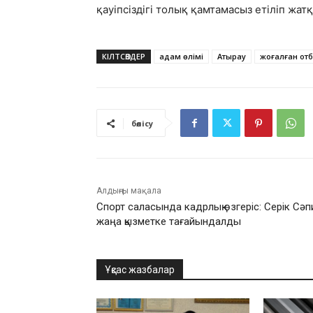
қауіпсіздігі толық қамтамасыз етіліп жатқ
КІЛТСӨЗДЕР
адам өлімі
Атырау
жоғалған от
бөлісу
Алдыңғы мақала
Спорт саласында кадрлық өзгеріс: Серік Сәп
жаңа қызметке тағайындалды
Ұқсас жазбалар