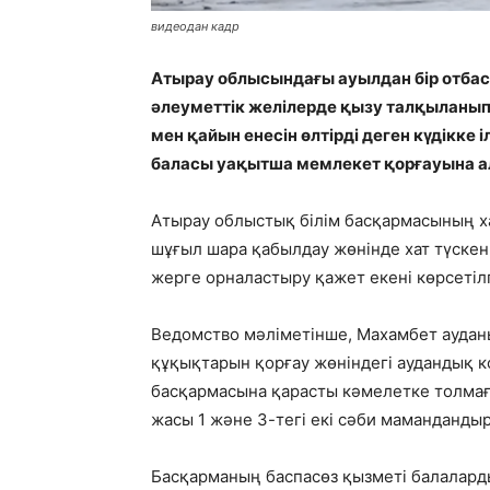
видеодан кадр
Атырау облысындағы ауылдан бір отбас
әлеуметтік желілерде қызу талқыланып 
мен қайын енесін өлтірді деген күдікке
баласы уақытша мемлекет қорғауына а
Атырау облыстық білім басқармасының х
шұғыл шара қабылдау жөнінде хат түскен.
жерге орналастыру қажет екені көрсетіл
Ведомство мәліметінше,
Махамбет аудан
құқықтарын қорғау жөніндегі аудандық 
басқармасына қарасты кәмелетке толмағ
жасы 1 және 3-тегі екі сәби маманданды
Басқарманың баспасөз қызметі балалард