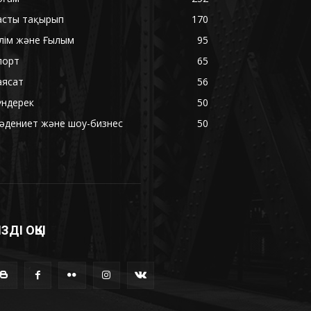
асты тақырып
170
ілім және Ғылым
95
порт
65
аясат
56
үндерек
50
әдениет және шоу-бизнес
50
ІЗДІ ОҚЫ