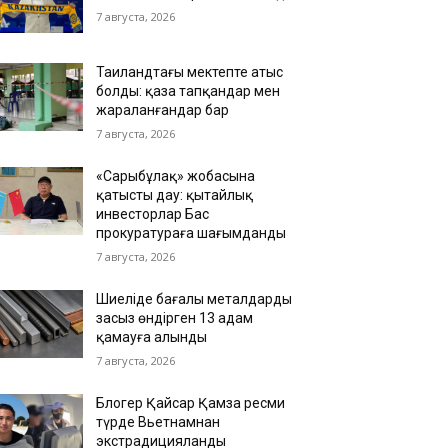
7 августа, 2026
Таиландтағы мектепте атыс
болды: қаза тапқандар мен
жараланғандар бар
7 августа, 2026
«Сарыбұлақ» жобасына
қатысты дау: қытайлық
инвесторлар Бас
прокуратураға шағымданды
7 августа, 2026
Шиеліде бағалы металдарды
заңсыз өндірген 13 адам
қамауға алынды
7 августа, 2026
Блогер Қайсар Қамза ресми
түрде Вьетнамнан
экстрадицияланды