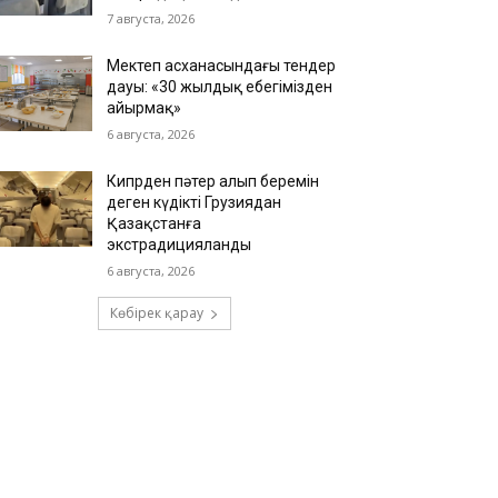
7 августа, 2026
Мектеп асханасындағы тендер
дауы: «30 жылдық еңбегімізден
айырмақ»
6 августа, 2026
Кипрден пәтер алып беремін
деген күдікті Грузиядан
Қазақстанға
экстрадицияланды
6 августа, 2026
Көбірек қарау