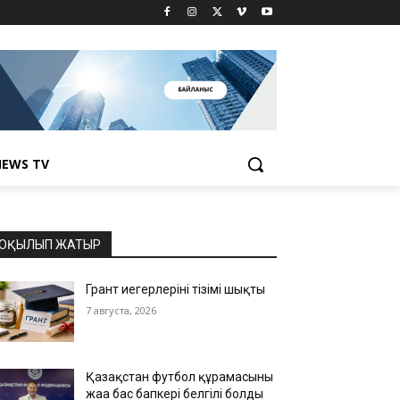
EWS TV
ОҚЫЛЫП ЖАТЫР
Грант иегерлерінің тізімі шықты
7 августа, 2026
Қазақстан футбол құрамасының
жаңа бас бапкері белгілі болды