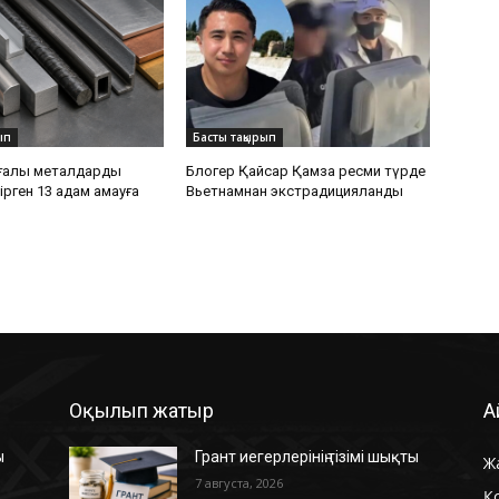
ып
Басты тақырып
ағалы металдарды
Блогер Қайсар Қамза ресми түрде
рген 13 адам қамауға
Вьетнамнан экстрадицияланды
Оқылып жатыр
А
ы
Грант иегерлерінің тізімі шықты
Ж
7 августа, 2026
Қ