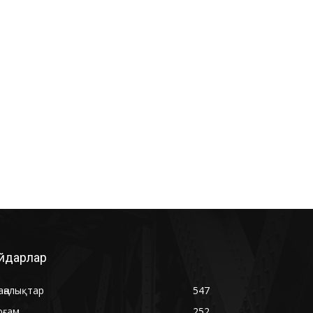
йдарлар
аңалықтар
547
оғам
252