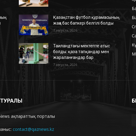
Б
Б
ың
Қазақстан футбол құрамасының
ы
жаңа бас бапкері белгілі болды
С
7 августа, 2026
С
К
Таиландтағы мектепте атыс
болды: қаза тапқандар мен
М
жараланғандар бар
7 августа, 2026
З ТУРАЛЫ
Б
News ақпараттық порталы
ланыс:
contact@qaznews.kz