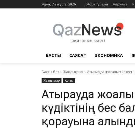
Жұма, 7 августа, 2026
Жоба туралы
Жарнама
Р
БАСТЫ
САЯСАТ
ЭКОНОМИКА
Ж
Басты бет
Жаңалықтар
Атырауда жоғалып кеткен о
Жаңалықтар
Қоғам
Атырауда жоғалы
күдіктінің бес б
қорғауына алын