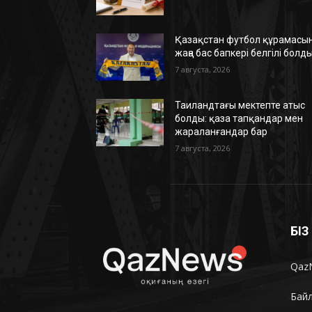
Қазақстан футбол құрамасын
жаңа бас бапкері белгілі болд
7 августа, 2026
Таиландтағы мектепте атыс
болды: қаза тапқандар мен
жараланғандар бар
7 августа, 2026
БІ
Qaz
Бай