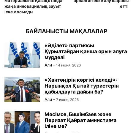
материалына: Қазақстанда
арналған еске алу шарасы
жаңа инновациялық зауыт
өтті
іске қосылды
БАЙЛАНЫСТЫ МАҚАЛАЛАР
«Әділет» партиясы
Құрылтайдан қанша орын алуға
мүдделі
Али
-
14 июня, 2026
«Хантәңірін көргісі келеді»:
Нарынқол Қытай туристерін
қабылдауға дайын ба?
Али
-
7 июня, 2026
Мәсімов, Бишімбаев және
Перизат Қайрат амнистияға
іліне ме?