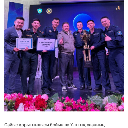
Сайыс қорытындысы бойынша Ұлттық ұланның