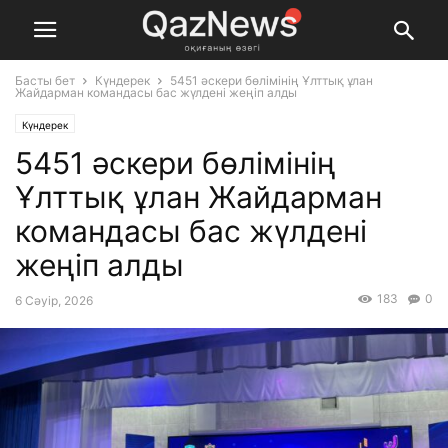
Басты бет
Күндерек
5451 әскери бөлімінің Ұлттық ұлан
Жайдарман командасы бас жүлдені жеңіп алды
Күндерек
5451 әскери бөлімінің
Ұлттық ұлан Жайдарман
командасы бас жүлдені
жеңіп алды
183
0
6 Сәуір, 2026