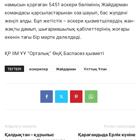
намысын қорғаған 5451 әскери бөлімінің Жайдарман
командасы қарсыластарынан оза шауып, бас жүлдені
жеңіп алды. Бұл жетістік – әскери қызметшілердің жан-
жақты дамып, шығармашылық қабілеттерінің жоғары
екенін тағы бір мәрте дәлелдеді.
ҚР ІІМ ҰҰ “Орталық” ӨңҚ Баспасөз қызметі
ТЕГТЕРІ
әскерилер
Жайдарман
Ұлттық Ұлан
Алдыңғы мақала
Келесі мақалада
Қалдықтан – құрылыс
Қарағандыда Ерлік күніне