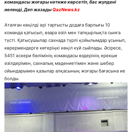
командасы жоғары нәтиже көрсетіп, бас жүлдені
иеленді, Деп жазады
QazNews.kz
Аталған көңілді әрі тартысты додаға барлығы 10
команда қатысып, өзара әзіл мен тапқырлықта сынға
түсті. Қатысушылар сахнада түрлі қойылымдар ұсынып,
көрермендерге көтеріңкі көңіл күй сыйлады. Әсіресе,
5451 әскери бөлімінің командасы өздерінің ерекше
әзілдерімен, сахналық мәдениетімен және шебер
ойындарымен қазылар алқасының жоғары бағасына ие
болды.