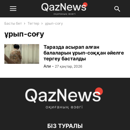
Басты бет
Тегтер
ұрып-соғу
ұрып-соғу
Таразда асырап алған
балаларын ұрып-соққан әйелге
тергеу басталды
Али
-
27 қаңтар, 2026
БІЗ ТУРАЛЫ