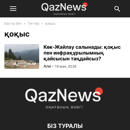
Басты бет
Тегтер
қоқыс
қоқыс
Көк-Жайлау салынады: қоқыс
пен инфрақұрылымның
қайсысын таңдайсыз?
Али
-
19 мая, 2026
БІЗ ТУРАЛЫ