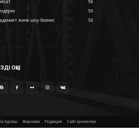
аясат
56
үндерек
50
әдениет және шоу-бизнес
50
ІЗДІ ОҚЫ
а туралы
Жарнама
Редакция
Сайт ережелері