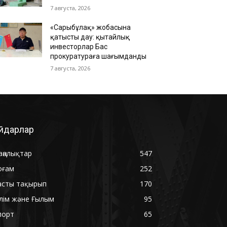
7 августа, 2026
«Сарыбұлақ» жобасына
қатысты дау: қытайлық
инвесторлар Бас
прокуратураға шағымданды
7 августа, 2026
йдарлар
аңалықтар
547
оғам
252
асты тақырып
170
ілім және Ғылым
95
порт
65