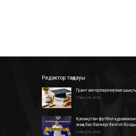
Редактор таңдауы
Грант иегерлерінің тізімі шықт
7 августа, 2026
Қазақстан футбол құрамасын
жаңа бас бапкері белгілі болд
7 августа, 2026