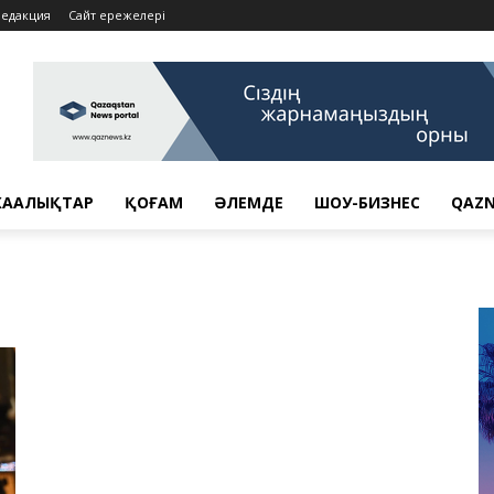
Редакция
Сайт ережелері
АҢАЛЫҚТАР
ҚОҒАМ
ӘЛЕМДЕ
ШОУ-БИЗНЕС
QAZN