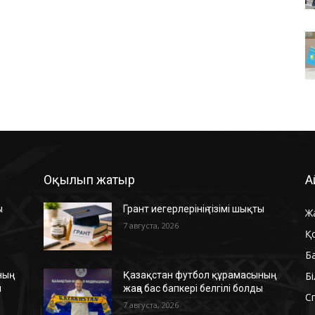
Оқылып жатыр
А
ы
Грант иегерлерінің тізімі шықты
Ж
7 августа, 2026
Қ
Б
Б
ың
Қазақстан футбол құрамасының
ы
жаңа бас бапкері белгілі болды
С
7 августа, 2026