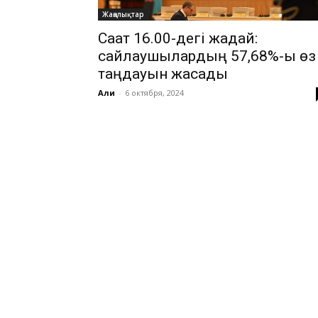
Жаңалықтар
Сағат 16.00-дегі жағдай:
сайлаушылардың 57,68%-ы өз
таңдауын жасады
Али
-
6 октября, 2024