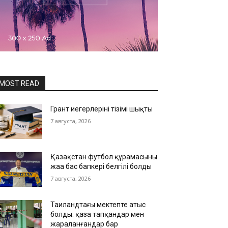
MOST READ
Грант иегерлерінің тізімі шықты
7 августа, 2026
Қазақстан футбол құрамасының
жаңа бас бапкері белгілі болды
7 августа, 2026
Таиландтағы мектепте атыс
болды: қаза тапқандар мен
жараланғандар бар