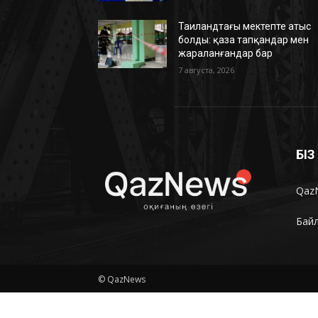
Таиландтағы мектепте атыс
болды: қаза тапқандар мен
жараланғандар бар
7 августа, 2026
БІ
Qaz
Бай
© QazNews