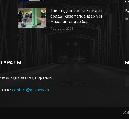
С
К
Таиландтағы мектепте атыс
болды: қаза тапқандар мен
М
жараланғандар бар
7 августа, 2026
З ТУРАЛЫ
Б
News ақпараттық порталы
ланыс:
contact@qaznews.kz
Жоб