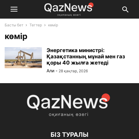
Басты бет
Тегтер
көмір
көмір
Энергетика министрі:
Қазақстанның мұнай мен газ
қоры 40 жылға жетеді
Али
-
28 қаңтар, 2026
БІЗ ТУРАЛЫ