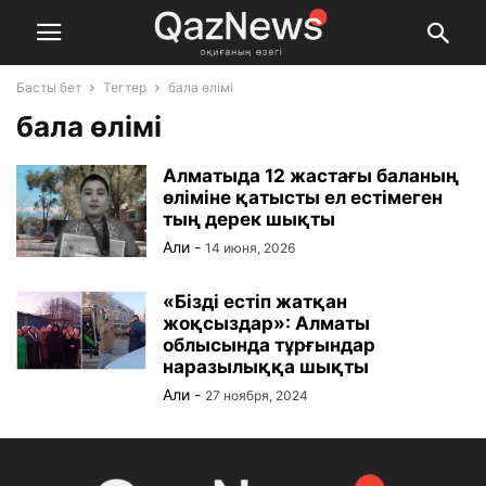
Басты бет
Тегтер
бала өлімі
бала өлімі
Алматыда 12 жастағы баланың
өліміне қатысты ел естімеген
тың дерек шықты
Али
-
14 июня, 2026
«Бізді естіп жатқан
жоқсыздар»: Алматы
облысында тұрғындар
наразылыққа шықты
Али
-
27 ноября, 2024