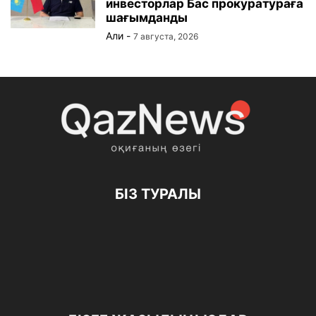
инвесторлар Бас прокуратураға
шағымданды
Али
-
7 августа, 2026
БІЗ ТУРАЛЫ