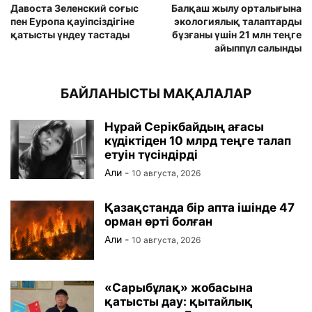
Давоста Зеленский соғыс
Балқаш жылу орталығына
пен Еуропа қауіпсіздігіне
экологиялық талаптарды
қатысты үндеу тастады
бұзғаны үшін 21 млн теңге
айыппұл салынды
БАЙЛАНЫСТЫ МАҚАЛАЛАР
Нұрай Серікбайдың ағасы
күдіктіден 10 млрд теңге талап
етуін түсіндірді
Али
-
10 августа, 2026
Қазақстанда бір апта ішінде 47
орман өрті болған
Али
-
10 августа, 2026
«Сарыбұлақ» жобасына
қатысты дау: қытайлық