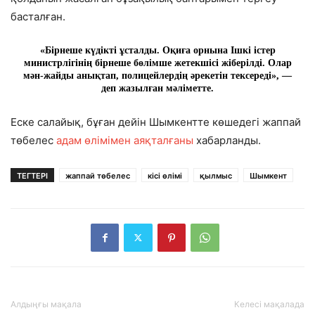
басталған.
«Бірнеше күдікті ұсталды. Оқиға орнына Ішкі істер
министрлігінің бірнеше бөлімше жетекшісі жіберілді. Олар
мән-жайды анықтап, полицейлердің әрекетін тексереді», —
деп жазылған мәліметте.
Еске салайық, бұған дейін Шымкентте көшедегі жаппай
төбелес
адам өлімімен аяқталғаны
хабарланды.
ТЕГТЕРІ
жаппай төбелес
кісі өлімі
қылмыс
Шымкент
Алдыңғы мақала
Келесі мақалада