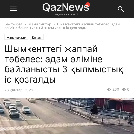
Басты бет
Жаңалықтар
Шымкенттегі жаппай төбелес: адам
өліміне байланысты 3 қылмыстық іс қозғалды
Жаңалықтар
Қоғам
Шымкенттегі жаппай
төбелес: адам өліміне
байланысты 3 қылмыстық
іс қозғалды
239
0
23 қаңтар, 2026