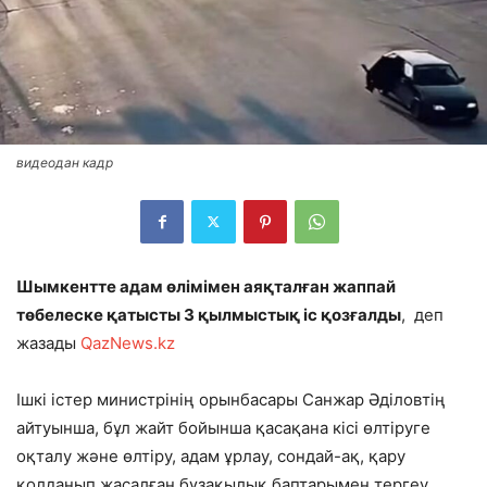
видеодан кадр
Шымкентте адам өлімімен аяқталған жаппай
төбелеске қатысты 3 қылмыстық іс қозғалды
, деп
жазады
QazNews.kz
Ішкі істер министрінің орынбасары Санжар Әділовтің
айтуынша, бұл жайт бойынша қасақана кісі өлтіруге
оқталу және өлтіру, адам ұрлау, сондай-ақ, қару
қолданып жасалған бұзақылық баптарымен тергеу