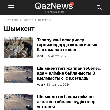
Басты бет
Тегтер
Шымкент
Шымкент
Тазару күні әскерилер
гарнизондарда экологиялық
бастамалар өткізді
Али
-
25 марта, 2026
Шымкенттегі жаппай төбелес:
адам өліміне байланысты 3
қылмыстық іс қозғалды
Али
-
23 қаңтар, 2026
Шымкенттегі адам өліміне
әкелген төбелес: күдіктілер
ұсталды