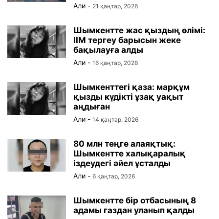
Али
-
21 қаңтар, 2026
Шымкентте жас қыздың өлімі:
ІІМ тергеу барысын жеке
бақылауға алды
Али
-
16 қаңтар, 2026
Шымкенттегі қаза: марқұм
қызды күдікті ұзақ уақыт
аңдыған
Али
-
14 қаңтар, 2026
80 млн теңге алаяқтық:
Шымкентте халықаралық
іздеудегі әйел ұсталды
Али
-
6 қаңтар, 2026
Шымкентте бір отбасының 8
адамы газдан уланып қалды