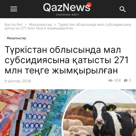
Басты бет
Жаңалықтар
Түркістан облысында мал субсидиясына
қатысты 271 млн теңге жымқырылған
Жаңалықтар
Түркістан облысында мал
субсидиясына қатысты 271
млн теңге жымқырылған
206
0
8 қаңтар, 2026