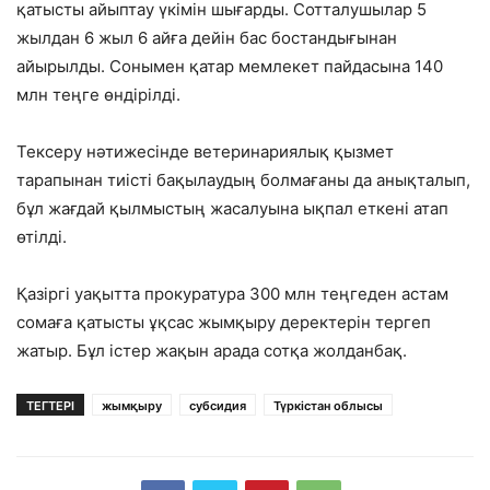
қатысты айыптау үкімін шығарды. Сотталушылар 5
жылдан 6 жыл 6 айға дейін бас бостандығынан
айырылды. Сонымен қатар мемлекет пайдасына 140
млн теңге өндірілді.
Тексеру нәтижесінде ветеринариялық қызмет
тарапынан тиісті бақылаудың болмағаны да анықталып,
бұл жағдай қылмыстың жасалуына ықпал еткені атап
өтілді.
Қазіргі уақытта прокуратура 300 млн теңгеден астам
сомаға қатысты ұқсас жымқыру деректерін тергеп
жатыр. Бұл істер жақын арада сотқа жолданбақ.
ТЕГТЕРІ
жымқыру
субсидия
Түркістан облысы