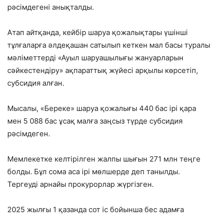
рәсімдегені анықталды.
Атап айтқанда, кейбір шаруа қожалықтары үшінші
тұлғаларға әлдеқашан сатылып кеткен мал басы туралы
мәліметтерді «Ауыл шаруашылығы жануарларын
сәйкестендіру» ақпараттық жүйесі арқылы көрсетіп,
субсидия алған.
Мысалы, «Береке» шаруа қожалығы 440 бас ірі қара
мен 5 088 бас ұсақ малға заңсыз түрде субсидия
рәсімдеген.
Мемлекетке келтірілген жалпы шығын 271 млн теңге
болды. Бұл сома аса ірі мөлшерде деп танылды.
Тергеуді арнайы прокурорлар жүргізген.
2025 жылғы 1 қазанда сот іс бойынша бес адамға