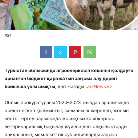
ЖИ
Түркістан облысында агроөнеркәсіп кешенін қолдауға
арналған бюджет қаражатын заңсыз алу дерегі
бойынша үкім шықты
, деп жазады
QazNews.kz
Облыс прокуратурасы 2020–2023 жылдар аралығында
әрекет еткен қылмыстық схеманы әшкерелеп, жолын
кесті. Тергеу барысында жосықсыз кәсіпкерлер
ветеринариялық бақылау жүйесіндегі олқылықтарды
пайдаланып, мемлекеттік субсидияларды заңсыз