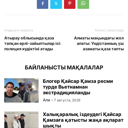
Алдыңғы мақала
Келесі мақалада
Атырау облысында қаза
Алматы маңындағы жол
тапқан ерлі-зайыптылар ісі:
апаты: Үндістанның үш
полиция күдіктіні атады
азаматы қаза тапты
БАЙЛАНЫСТЫ МАҚАЛАЛАР
Блогер Қайсар Қамза ресми
түрде Вьетнамнан
экстрадицияланды
Али
-
7 августа, 2026
Халықаралық іздеудегі Қайсар
Қамзаға қатысты жаңа ақпарат
шықты