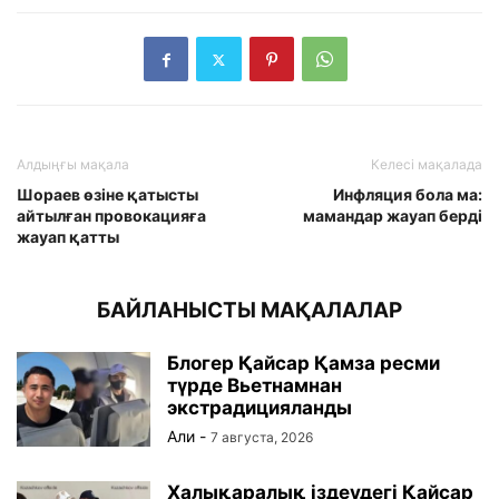
Алдыңғы мақала
Келесі мақалада
Шораев өзіне қатысты
Инфляция бола ма:
айтылған провокацияға
мамандар жауап берді
жауап қатты
БАЙЛАНЫСТЫ МАҚАЛАЛАР
Блогер Қайсар Қамза ресми
түрде Вьетнамнан
экстрадицияланды
Али
-
7 августа, 2026
Халықаралық іздеудегі Қайсар