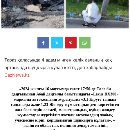
Тараз қаласында 4 адам мінген көлік қаланың қақ
ортасында шұңқырға құлап кетті, деп хабарлайды
QazNews.kz
«2024 жылғы 16 маусымда сағат 17:50-де Төле би
даңғылынан Абай даңғылы бағытындағы «Lexus RX300»
маркалы автокөлігінің жүргізушісі «3.1 Кіруге тыйым
салынады және 1.23 Жөндеу жұмыстары» деп көрсетілген
жол белгілерін елемей, магистральдық құбыр жөндеу
жұмыстары жүргізіліп жатқан автожолдың жабық
учаскесіне кіріп, қоршалмаған шұңқырға құлаған», –
делінген облыстық полиция департаментінің