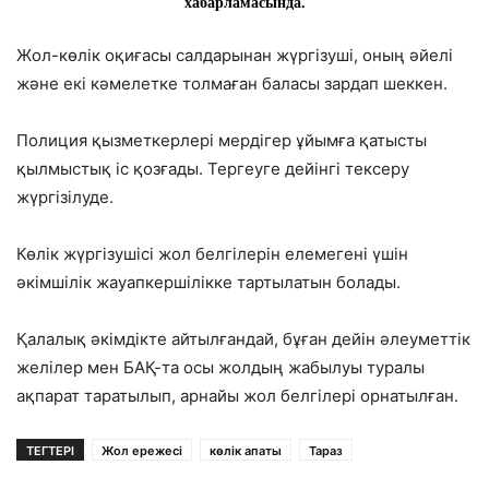
хабарламасында.
Жол-көлік оқиғасы салдарынан жүргізуші, оның әйелі
және екі кәмелетке толмаған баласы зардап шеккен.
Полиция қызметкерлері мердігер ұйымға қатысты
қылмыстық іс қозғады. Тергеуге дейінгі тексеру
жүргізілуде.
Көлік жүргізушісі жол белгілерін елемегені үшін
әкімшілік жауапкершілікке тартылатын болады.
Қалалық әкімдікте айтылғандай, бұған дейін әлеуметтік
желілер мен БАҚ-та осы жолдың жабылуы туралы
ақпарат таратылып, арнайы жол белгілері орнатылған.
ТЕГТЕРІ
Жол ережесі
көлік апаты
Тараз