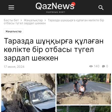
Басты бет
Жаңалықтар
Таразда шұңқырға құлаған көлікте бір
отбасы түгел зардап шеккен
Жаңалықтар
Таразда шұңқырға құлаған
көлікте бір отбасы түгел
зардап шеккен
140
0
17 июня, 2024