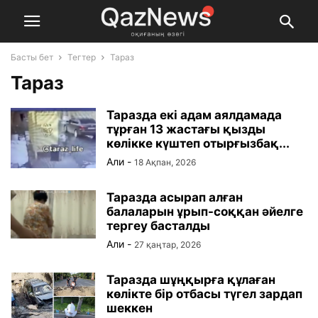
Басты бет
Тегтер
Тараз
Тараз
Таразда екі адам аялдамада
тұрған 13 жастағы қызды
көлікке күштеп отырғызбақ...
Али
-
18 Ақпан, 2026
Таразда асырап алған
балаларын ұрып-соққан әйелге
тергеу басталды
Али
-
27 қаңтар, 2026
Таразда шұңқырға құлаған
көлікте бір отбасы түгел зардап
шеккен