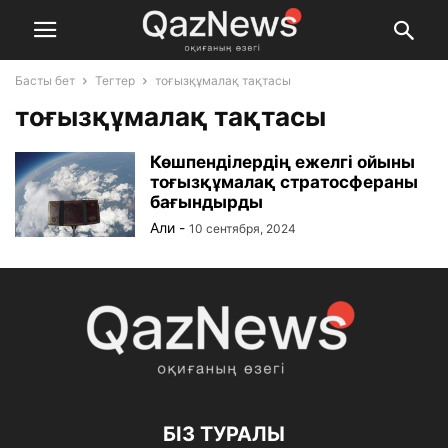
Басты бет
Тегтер
тоғызқұмалақ тақтасы
тоғызқұмалақ тақтасы
Көшпенділердің ежелгі ойыны
тоғызқұмалақ стратосфераны
бағындырды
Али
-
10 сентября, 2024
БІЗ ТУРАЛЫ