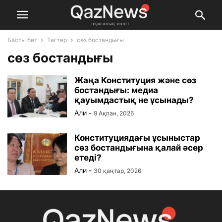
Басты бет
Тегтер
сөз бостандығы
сөз бостандығы
Жаңа Конституция және сөз
бостандығы: медиа
қауымдастық не ұсынады?
Али
-
9 Ақпан, 2026
Конституциядағы ұсыныстар
сөз бостандығына қалай әсер
етеді?
Али
-
30 қаңтар, 2026