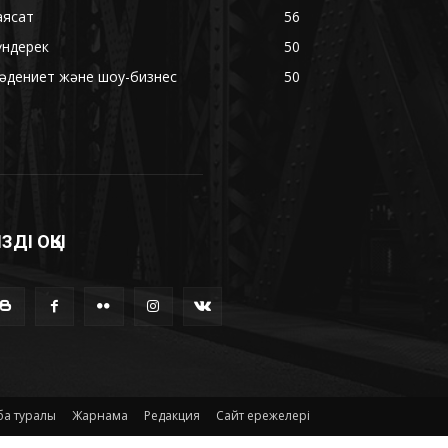
аясат
56
үндерек
50
әдениет және шоу-бизнес
50
ІЗДІ ОҚЫ
а туралы
Жарнама
Редакция
Сайт ережелері