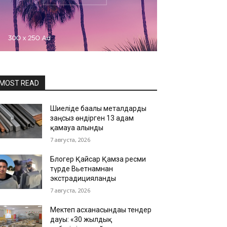
MOST READ
Шиеліде бағалы металдарды
заңсыз өндірген 13 адам
қамауға алынды
7 августа, 2026
Блогер Қайсар Қамза ресми
түрде Вьетнамнан
экстрадицияланды
7 августа, 2026
Мектеп асханасындағы тендер
дауы: «30 жылдық