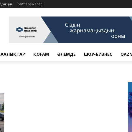
едакция
Сайт ережелері
АҢАЛЫҚТАР
ҚОҒАМ
ӘЛЕМДЕ
ШОУ-БИЗНЕС
QAZN