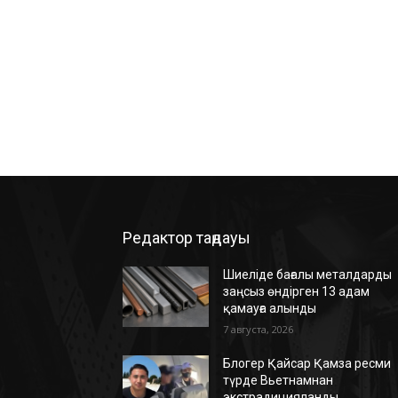
Редактор таңдауы
Шиеліде бағалы металдарды
заңсыз өндірген 13 адам
қамауға алынды
7 августа, 2026
Блогер Қайсар Қамза ресми
түрде Вьетнамнан
экстрадицияланды