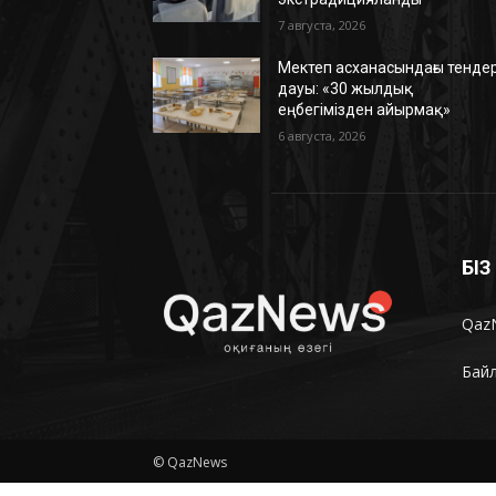
7 августа, 2026
Мектеп асханасындағы тенде
дауы: «30 жылдық
еңбегімізден айырмақ»
6 августа, 2026
БІ
Qaz
Бай
© QazNews