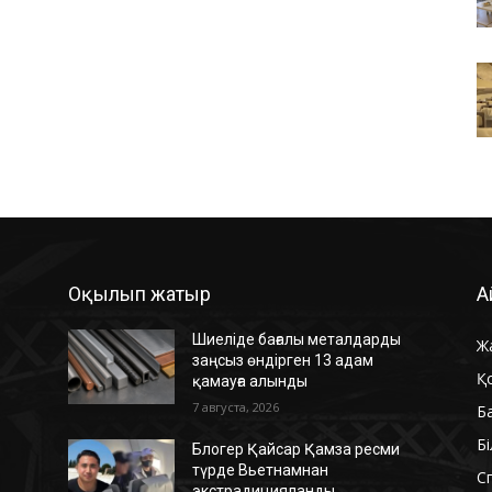
Оқылып жатыр
А
Шиеліде бағалы металдарды
Ж
заңсыз өндірген 13 адам
Қ
қамауға алынды
7 августа, 2026
Б
Б
Блогер Қайсар Қамза ресми
түрде Вьетнамнан
С
экстрадицияланды