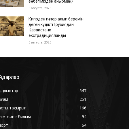
еңбегімізден айырмақ»
6 августа, 2026
Кипрден пәтер алып беремін
деген күдікті Грузиядан
Қазақстанға
экстрадицияланды
6 августа, 2026
йдарлар
аңалықтар
547
оғам
251
асты тақырып
166
ілім және Ғылым
94
порт
64