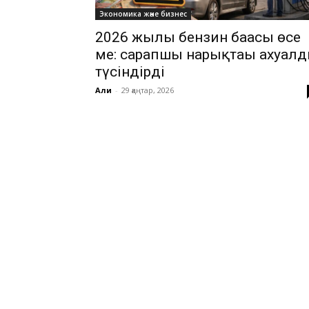
Экономика және бизнес
2026 жылы бензин бағасы өсе
ме: сарапшы нарықтағы ахуал
түсіндірді
Али
-
29 қаңтар, 2026