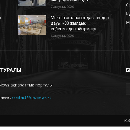
С
7 августа, 2026
К
р
Мектеп асханасындағы тендер
М
дауы: «30 жылдық
еңбегімізден айырмақ»
6 августа, 2026
З ТУРАЛЫ
Б
News ақпараттық порталы
ланыс:
contact@qaznews.kz
Жоб