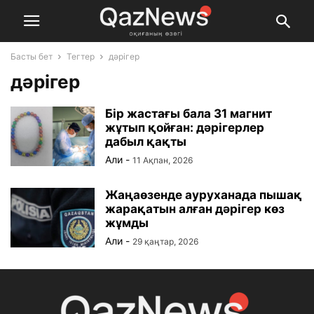
Басты бет
Тегтер
дәрігер
дәрігер
Бір жастағы бала 31 магнит
жұтып қойған: дәрігерлер
дабыл қақты
Али
-
11 Ақпан, 2026
Жаңаөзенде ауруханада пышақ
жарақатын алған дәрігер көз
жұмды
Али
-
29 қаңтар, 2026