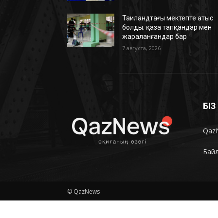
Таиландтағы мектепте атыс
болды: қаза тапқандар мен
жараланғандар бар
7 августа, 2026
БІ
Qaz
Бай
© QazNews