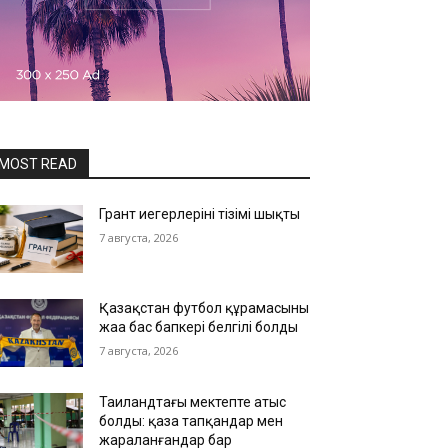
MOST READ
Грант иегерлерінің тізімі шықты
7 августа, 2026
Қазақстан футбол құрамасының
жаңа бас бапкері белгілі болды
7 августа, 2026
Таиландтағы мектепте атыс
болды: қаза тапқандар мен
жараланғандар бар