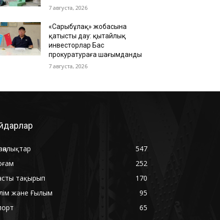
7 августа, 2026
«Сарыбұлақ» жобасына
қатысты дау: қытайлық
инвесторлар Бас
прокуратураға шағымданды
7 августа, 2026
йдарлар
аңалықтар
547
оғам
252
асты тақырып
170
ілім және Ғылым
95
порт
65