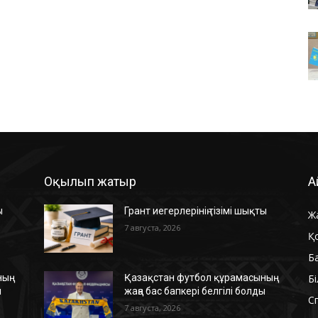
Оқылып жатыр
А
ы
Грант иегерлерінің тізімі шықты
Ж
7 августа, 2026
Қ
Б
Б
ың
Қазақстан футбол құрамасының
ы
жаңа бас бапкері белгілі болды
С
7 августа, 2026