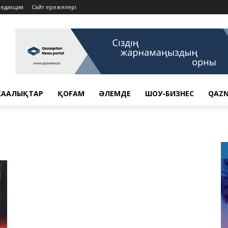
Редакция
Сайт ережелері
АҢАЛЫҚТАР
ҚОҒАМ
ӘЛЕМДЕ
ШОУ-БИЗНЕС
QAZN