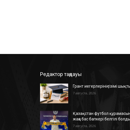
Редактор таңдауы
Грант иегерлерінің тізімі шықт
7 августа, 2026
Қазақстан футбол құрамасын
жаңа бас бапкері белгілі болд
7 августа, 2026