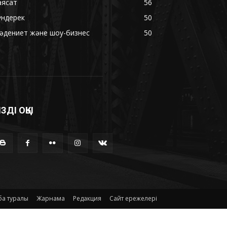
аясат
56
үндерек
50
әдениет және шоу-бизнес
50
ІЗДІ ОҚЫ
а туралы
Жарнама
Редакция
Сайт ережелері