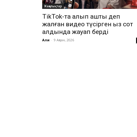
Жаңалықтар
TikTok-та алып қашты деп
жалған видео түсірген қыз сот
алдында жауап берді
Али
-
9 Ақпан, 2026