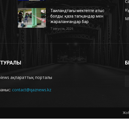
С
К
Таиландтағы мектепте атыс
болды: қаза тапқандар мен
М
жараланғандар бар
7 августа, 2026
З ТУРАЛЫ
Б
News ақпараттық порталы
ланыс:
contact@qaznews.kz
Жоб