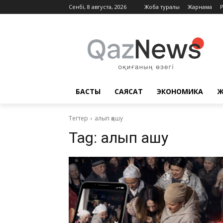
Сенбі, 8 августа, 2026
Жоба туралы
Жарнама
БАСТЫ
САЯСАТ
ЭКОНОМИКА
Ж
Тегтер
алып қашу
Tag:
алып қашу