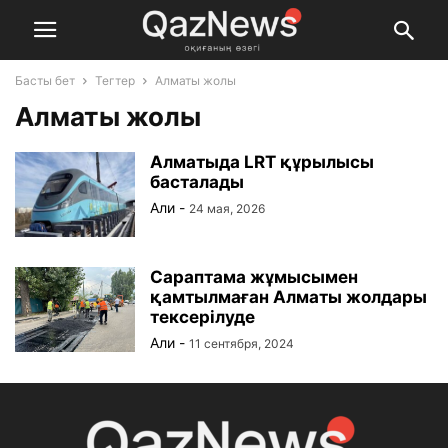
Басты бет
Тегтер
Алматы жолы
Алматы жолы
Алматыда LRT құрылысы
басталады
Али
-
24 мая, 2026
Сараптама жұмысымен
қамтылмаған Алматы жолдары
тексерілуде
Али
-
11 сентября, 2024