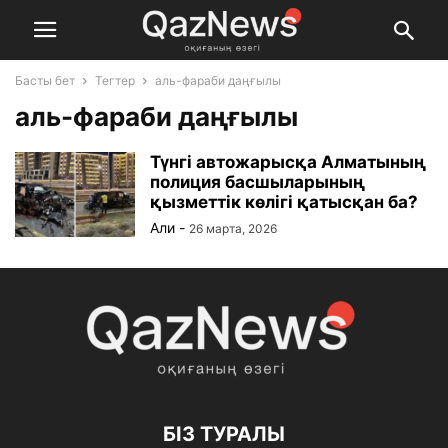
Басты бет
Тегтер
аль-фараби даңғылы
аль-фараби даңғылы
Түнгі автожарысқа Алматының
полиция басшыларының
қызметтік көлігі қатысқан ба?
Али
-
26 марта, 2026
БІЗ ТУРАЛЫ