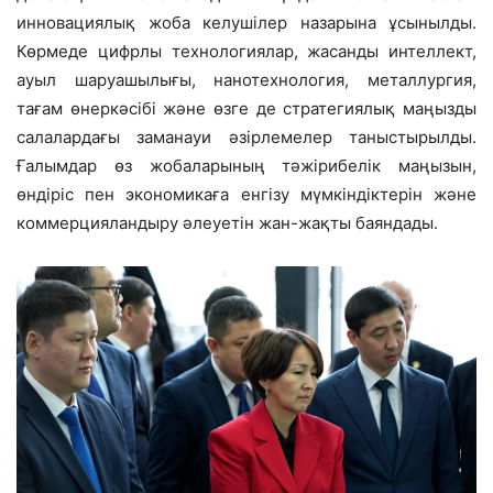
инновациялық жоба келушілер назарына ұсынылды.
Көрмеде цифрлы технологиялар, жасанды интеллект,
ауыл шаруашылығы, нанотехнология, металлургия,
тағам өнеркәсібі және өзге де стратегиялық маңызды
салалардағы заманауи әзірлемелер таныстырылды.
Ғалымдар өз жобаларының тәжірибелік маңызын,
өндіріс пен экономикаға енгізу мүмкіндіктерін және
коммерцияландыру әлеуетін жан-жақты баяндады.