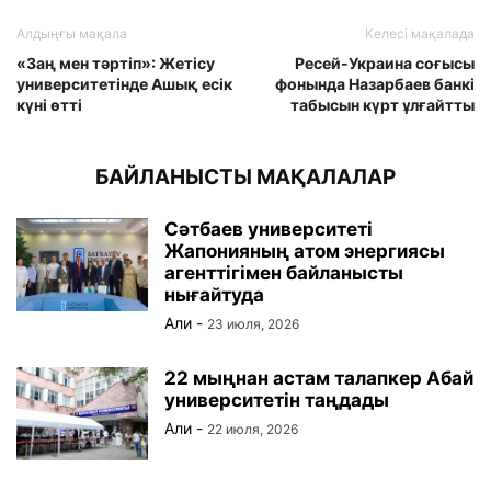
Алдыңғы мақала
Келесі мақалада
«Заң мен тәртіп»: Жетісу
Ресей-Украина соғысы
университетінде Ашық есік
фонында Назарбаев банкі
күні өтті
табысын күрт ұлғайтты
БАЙЛАНЫСТЫ МАҚАЛАЛАР
Сәтбаев университеті
Жапонияның атом энергиясы
агенттігімен байланысты
нығайтуда
Али
-
23 июля, 2026
22 мыңнан астам талапкер Абай
университетін таңдады
Али
-
22 июля, 2026