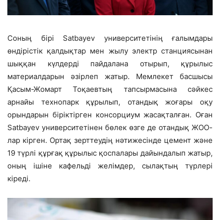
Соның бірі Satbayev университетінің ғалымдары
өндірістік қалдықтар мен жылу электр станциясынан
шыққан күлдерді пайдалана отырып, құрылыс
материалдарын әзірлеп жатыр. Мемлекет басшысы
Қасым-Жомарт Тоқаевтың тапсырмасына сәйкес
арнайы технопарк құрылып, отандық жоғары оқу
орындарын біріктірген консорциум жасақталған. Оған
Satbayev университетінен бөлек өзге де отандық ЖОО-
лар кірген. Ортақ зерттеудің нәтижесінде цемент және
19 түрлі құрғақ құрылыс қоспалары дайындалып жатыр,
оның ішіне кафельді желімдер, сылақтың түрлері
кіреді.