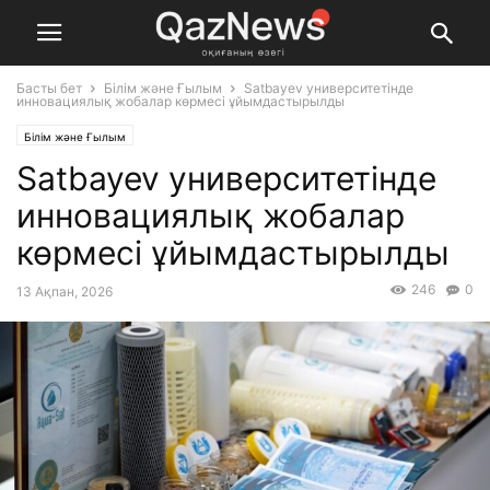
Басты бет
Білім және Ғылым
Satbayev университетінде
инновациялық жобалар көрмесі ұйымдастырылды
Білім және Ғылым
Satbayev университетінде
инновациялық жобалар
көрмесі ұйымдастырылды
246
0
13 Ақпан, 2026