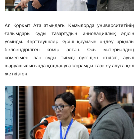
Ал Қорқыт Ата атындағы Қызылорда университетінің
ғалымдары суды тазартудың инновациялық әдісін
ұсынды. Зерттеушілер күріш қауызын өңдеу арқылы
белсендірілген көмір алған. Осы материалдың
көмегімен лас суды тиімді сүзгіден өткізіп, ауыл
шаруашылығында қолдануға жарамды таза су алуға қол
жеткізген.