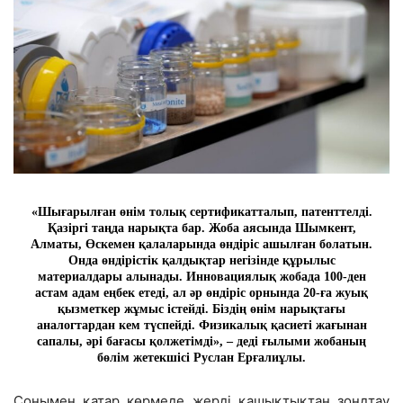
«Шығарылған өнім толық сертификатталып, патенттелді.
Қазіргі таңда нарықта бар. Жоба аясында Шымкент,
Алматы, Өскемен қалаларында өндіріс ашылған болатын.
Онда өндірістік қалдықтар негізінде құрылыс
материалдары алынады. Инновациялық жобада 100-ден
астам адам еңбек етеді, ал әр өндіріс орнында 20-ға жуық
қызметкер жұмыс істейді. Біздің өнім нарықтағы
аналогтардан кем түспейді. Физикалық қасиеті жағынан
сапалы, әрі бағасы қолжетімді», – деді ғылыми жобаның
бөлім жетекшісі Руслан Ерғалиұлы.
Сонымен қатар көрмеде жерді қашықтықтан зондтау