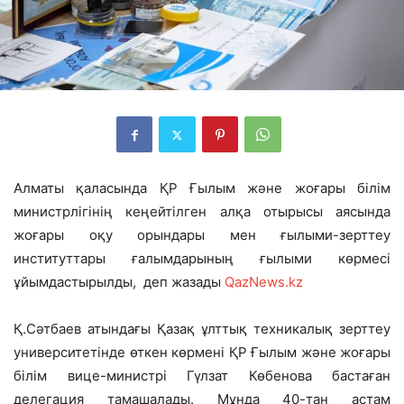
Алматы қаласында ҚР Ғылым және жоғары білім
министрлігінің кеңейтілген алқа отырысы аясында
жоғары оқу орындары мен ғылыми-зерттеу
институттары ғалымдарының ғылыми көрмесі
ұйымдастырылды
, деп жазады
QazNews.kz
Қ.Сәтбаев атындағы Қазақ ұлттық техникалық зерттеу
университетінде өткен көрмені ҚР Ғылым және жоғары
білім вице-министрі Гүлзат Көбенова бастаған
делегация тамашалады. Мұнда 40-тан астам