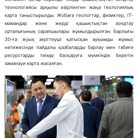
технологиясы арқылы әзірленген жаңа геологиялық
карта таныстырылды. Жобаға геологтар, физиктер, ІТ-
мамандар және жерді қашықтықтан зондтау
орталығының сарапшылары жұмылдырылған. Барлығы
30-ға жуық зерттеуші қатысқан ауқымды жұмыс
нәтижесінде пайдалы қазбаларды барлау мен табиғи
ресурстарды тиімді басқаруға мүмкіндік беретін
заманауи карта жасалған.