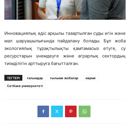
Инновациялық әдіс арқылы тазартылған суды егін және
мал шаруашылығында пайдалану болады. Бұл жоба
экологиялық тұрақтылықты қамтамасыз етуге, су
ресурстарын үнемдеуге және аграрлық сектордың
тиімділігін арттыруға бағытталған.
ТЕГТЕРІ
ғалымдар
ғылыми жобалар
көрме
Сәтбаев университеті