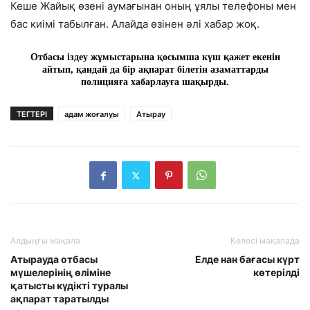
Кеше Жайық өзені аумағынан оның ұялы телефоны мен
бас киімі табылған. Алайда өзінен әлі хабар жоқ.
Отбасы іздеу жұмыстарына қосымша күш қажет екенін
айтып, қандай да бір ақпарат білетін азаматтарды
полицияға хабарлауға шақырды.
ТЕГТЕРІ
адам жоғалуы
Атырау
Алдыңғы мақала
Келесі мақалада
Атырауда отбасы
Елде нан бағасы күрт
мүшелерінің өліміне
көтерілді
қатысты күдікті туралы
ақпарат таратылды