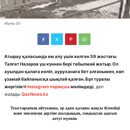
Atyrau Oil
Атырау қаласында ем алу үшін келген 59 жастағы
Талғат Назаров үш күннен бері табылмай жатыр. Ол
ауылдан қалаға келіп, ауруханаға бет алғанымен, көп
ұзамай байланысқа шықпай қалған. Бұл туралы
жергілікті
Instagram парақша
мәлімдеді
, деп
жазады
QazNews.kz
Туыстарының айтуынша, ер адам қаланы жақсы білмейді
және эпилепсия дертіне шалдыққан, сондықтан адасып
кетуі мүмкін.