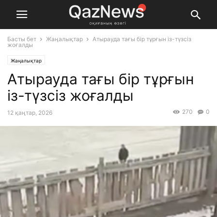
Басты бет
Жаңалықтар
Атырауда тағы бір тұрғын із-түзсіз
жоғалды
Жаңалықтар
Атырауда тағы бір тұрғын
із-түзсіз жоғалды
270
0
12 қаңтар, 2026