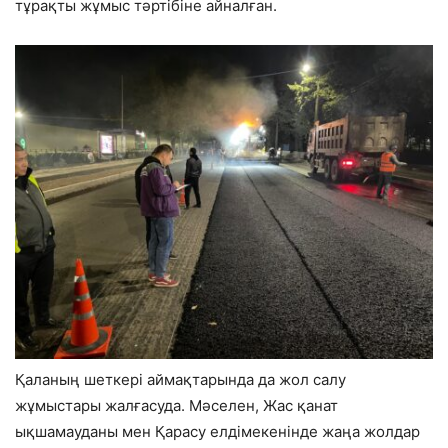
тұрақты жұмыс тәртібіне айналған.
Қаланың шеткері аймақтарында да жол салу
жұмыстары жалғасуда. Мәселен, Жас қанат
ықшамауданы мен Қарасу елдімекенінде жаңа жолдар