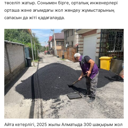
төселіп жатыр. Сонымен бірге, орталық инженерлері
орташа және ағымдағы жол жөндеу жұмыстарының
сапасын да жіті қадағалауда.
Айта кетерлігі, 2025 жылы Алматыда 300 шақырым жол