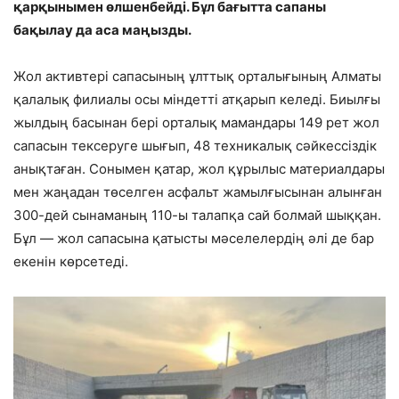
қарқынымен өлшенбейді. Бұл бағытта сапаны
бақылау да аса маңызды.
Жол активтері сапасының ұлттық орталығының Алматы
қалалық филиалы осы міндетті атқарып келеді. Биылғы
жылдың басынан бері орталық мамандары 149 рет жол
сапасын тексеруге шығып, 48 техникалық сәйкессіздік
анықтаған. Сонымен қатар, жол құрылыс материалдары
мен жаңадан төселген асфальт жамылғысынан алынған
300-дей сынаманың 110-ы талапқа сай болмай шыққан.
Бұл — жол сапасына қатысты мәселелердің әлі де бар
екенін көрсетеді.