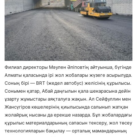
Филиал директоры Мәулен Әліповтің айтуынша, бүгінде
Алматы қаласында ірі жол жобалары жүзеге асырылуда.
Соның бірі — BRT (жедел автобус) желісінің құрылысы.
Сонымен қатар, Абай даңғылын қала шекарасына дейін
ұзарту жұмыстары аяқталуға жақын. Ал Сейфуллин мен
Жансүгіров көшелерінің қиылысында салынып жатқан
жолайрық нысаны да ерекше назарда. Бұл жобалардағы
құрылыс материалдарының сапасын тексеру, жол төсеу
технологияларын бақылау — орталық мамандарының