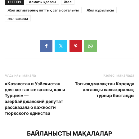
ТЕГТЕРІ
Алматы қаласы
Жол
Жол активтерінің ұлттық сапа орталығы
Жол құрылысы
жол сапасы
Алдыңғы мақала
Келесі мақалада
«Казахстан и Узбекистан
Тоғызқұмалақтан Кореяда
для нас так же важны, как и
алғашқы халықаралық
Турция» —
турнир басталды
азербайджанский депутат
рассказала о важности
тюркского единства
БАЙЛАНЫСТЫ МАҚАЛАЛАР