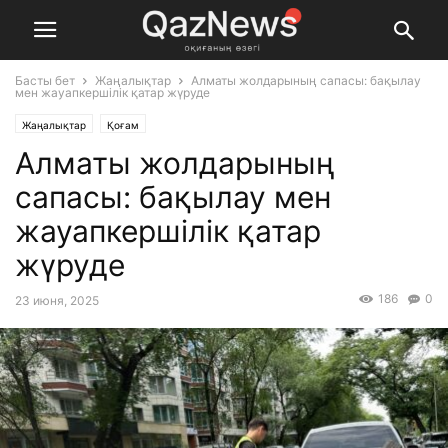
Басты бет
Жаңалықтар
Алматы жолдарының сапасы: бақылау
мен жауапкершілік қатар жүруде
Жаңалықтар
Қоғам
Алматы жолдарының
сапасы: бақылау мен
жауапкершілік қатар
жүруде
186
0
23 июня, 2025