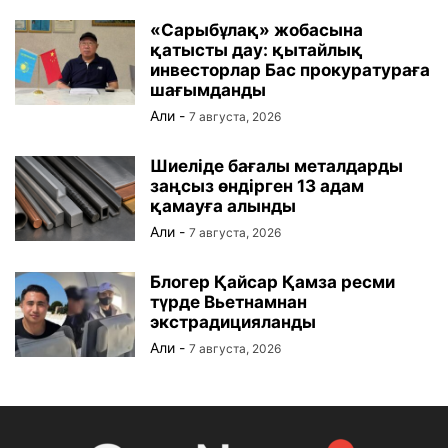
«Сарыбұлақ» жобасына
қатысты дау: қытайлық
инвесторлар Бас прокуратураға
шағымданды
Али
-
7 августа, 2026
Шиеліде бағалы металдарды
заңсыз өндірген 13 адам
қамауға алынды
Али
-
7 августа, 2026
Блогер Қайсар Қамза ресми
түрде Вьетнамнан
экстрадицияланды
Али
-
7 августа, 2026