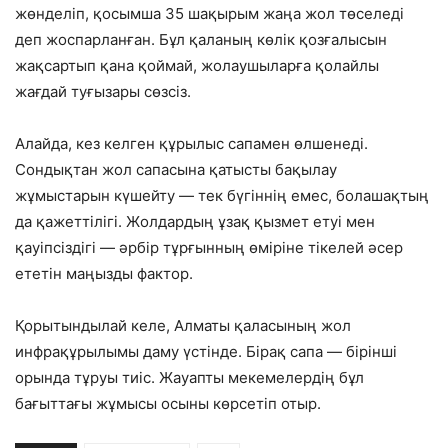
жөнделіп, қосымша 35 шақырым жаңа жол төселеді
деп жоспарланған. Бұл қаланың көлік қозғалысын
жақсартып қана қоймай, жолаушыларға қолайлы
жағдай туғызары сөзсіз.
Алайда, кез келген құрылыс сапамен өлшенеді.
Сондықтан жол сапасына қатысты бақылау
жұмыстарын күшейту — тек бүгіннің емес, болашақтың
да қажеттілігі. Жолдардың ұзақ қызмет етуі мен
қауіпсіздігі — әрбір тұрғынның өміріне тікелей әсер
ететін маңызды фактор.
Қорытындылай келе, Алматы қаласының жол
инфрақұрылымы даму үстінде. Бірақ сапа — бірінші
орында тұруы тиіс. Жауапты мекемелердің бұл
бағыттағы жұмысы осыны көрсетіп отыр.