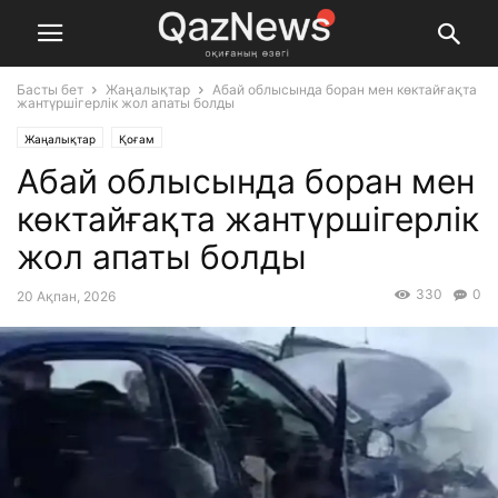
Басты бет
Жаңалықтар
Абай облысында боран мен көктайғақта
жантүршігерлік жол апаты болды
Жаңалықтар
Қоғам
Абай облысында боран мен
көктайғақта жантүршігерлік
жол апаты болды
330
0
20 Ақпан, 2026