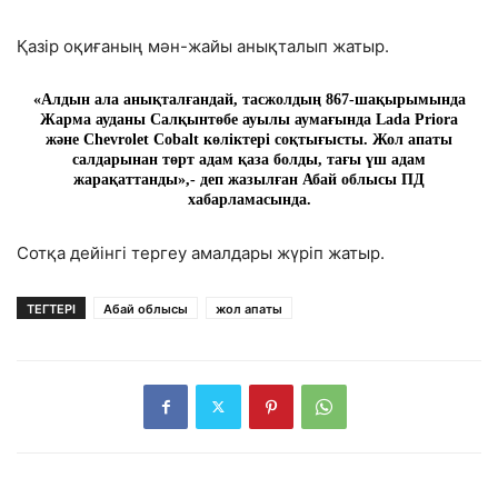
Қазір оқиғаның мән-жайы анықталып жатыр.
«Алдын ала анықталғандай, тасжолдың 867-шақырымында
Жарма ауданы Салқынтөбе ауылы аумағында Lada Priora
және Chevrolet Cobalt көліктері соқтығысты. Жол апаты
салдарынан төрт адам қаза болды, тағы үш адам
жарақаттанды»,- деп жазылған
Абай облысы ПД
хабарламасында.
Сотқа дейінгі тергеу амалдары жүріп жатыр.
ТЕГТЕРІ
Абай облысы
жол апаты