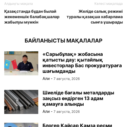
Алдыңғы мақала
Келесі мақалада
Қазақстанда бұдан былай
Желіде салық режимі
жекеменшік балабақшалар
туралы қазақша хабарлама
жабылуы мүмкін
сынға ұшырады
БАЙЛАНЫСТЫ МАҚАЛАЛАР
«Сарыбұлақ» жобасына
қатысты дау: қытайлық
инвесторлар Бас прокуратураға
шағымданды
Али
-
7 августа, 2026
Шиеліде бағалы металдарды
заңсыз өндірген 13 адам
қамауға алынды
Али
-
7 августа, 2026
Блогер Қайсар Қамза ресми