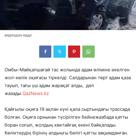
видеодан кадр
Омбы–Майқапшағай тас жолында адам өліміне әкелген
жол-көлік оқиғасы тіркелді. Салдарынан төрт адам қаза
тауып, тағы үш адам жарақат алды
, деп
жазады
QazNews.kz
Қайғылы оқиға 19 ақпан күні қала сыртындағы трассада
болған. Оқиға орнынан түсірілген бейнежазбада қатты
боран соғып, жолдың көктайғақ екені байқалады.
Көліктердің бірінің алдыңғы бөлігі қатты зақымданған.