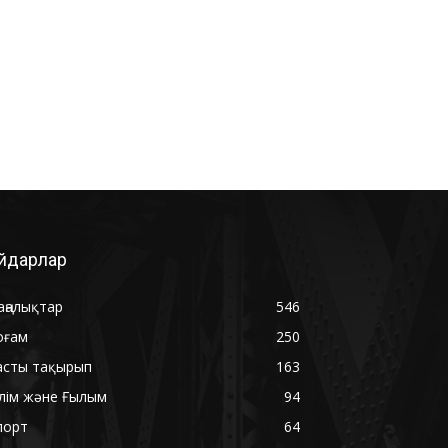
йдарлар
аңалықтар
546
оғам
250
асты тақырып
163
ілім және Ғылым
94
порт
64