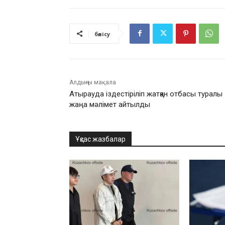
бөлісу
Алдыңғы мақала
Атырауда іздестіріліп жатқан отбасы туралы
жаңа мәлімет айтылды
Ұқсас жазбалар