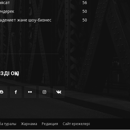
аясат
56
үндерек
50
әдениет және шоу-бизнес
50
ІЗДІ ОҚЫ
а туралы
Жарнама
Редакция
Сайт ережелері