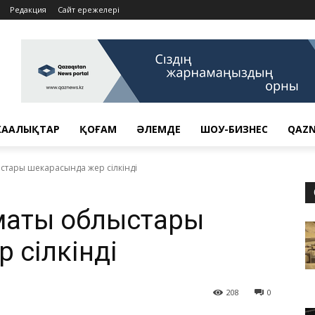
Редакция
Сайт ережелері
АҢАЛЫҚТАР
ҚОҒАМ
ӘЛЕМДЕ
ШОУ-БИЗНЕС
QAZN
тары шекарасында жер сілкінді
маты облыстары
 сілкінді
208
0