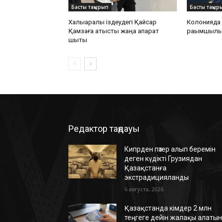
Басты тақырып
Басты тақыр
Халықаралық іздеудегі Қайсар
Колонияда 
Қамзаға қатысты жаңа ақпарат
рақымшылы
шықты
Редактор таңдауы
Кипрден пәтер алып беремін
деген күдікті Грузиядан
Қазақстанға
экстрадицияланды
6 августа, 2026
Қазақстанда кімдер 2 млн
теңгеге дейін жалақы алаты