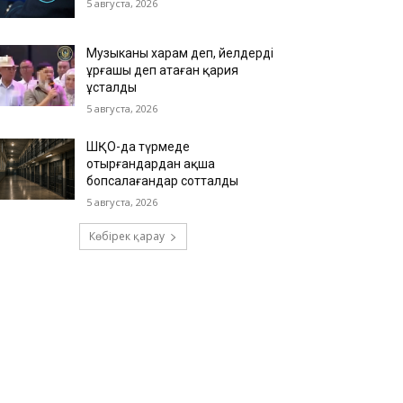
5 августа, 2026
Музыканы харам деп, әйелдерді
ұрғашы деп атаған қария
ұсталды
5 августа, 2026
ШҚО-да түрмеде
отырғандардан ақша
бопсалағандар сотталды
5 августа, 2026
Көбірек қарау