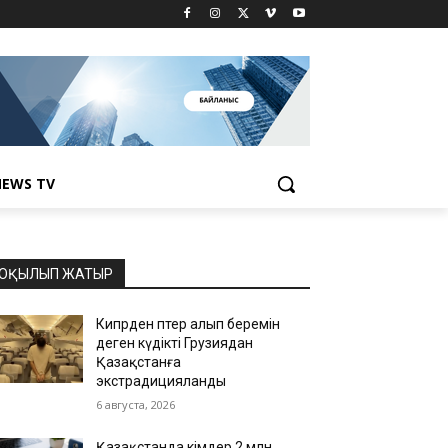
EWS TV
ОҚЫЛЫП ЖАТЫР
Кипрден пәтер алып беремін
деген күдікті Грузиядан
Қазақстанға
экстрадицияланды
6 августа, 2026
Қазақстанда кімдер 2 млн