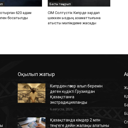
ып
Басты тақырып
отырған 620 адам
СІМ Солтүстік Кипрде зардап
қпен босатылды
шеккен қыздың азаматтығына
қатысты мәлімдеме жасады
Оқылып жатыр
А
Кипрден пәтер алып беремін
Ж
деген күдікті Грузиядан
Қ
Қазақстанға
экстрадицияланды
Б
6 августа, 2026
Б
Қазақстанда кімдер 2 млн
С
ны
теңгеге дейін жалақы алатыны