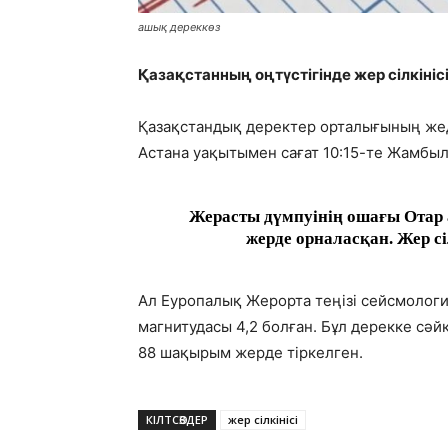
ашық дереккөз
Қазақстанның оңтүстігінде жер сілкінісі
Қазақстандық деректер орталығының жеде
Астана уақытымен сағат 10:15-те Жамбы
Жерасты дүмпуінің ошағы Отар
жерде орналасқан. Жер сі
Ал Еуропалық Жерорта теңізі сейсмологи
магнитудасы 4,2 болған. Бұл дерекке сә
88 шақырым жерде тіркелген.
КІЛТСӨЗДЕР
жер сілкінісі