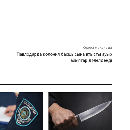
Келесі мақалада
Павлодарда колония басшысына қатысты ауыр
айыптар дәлелденді