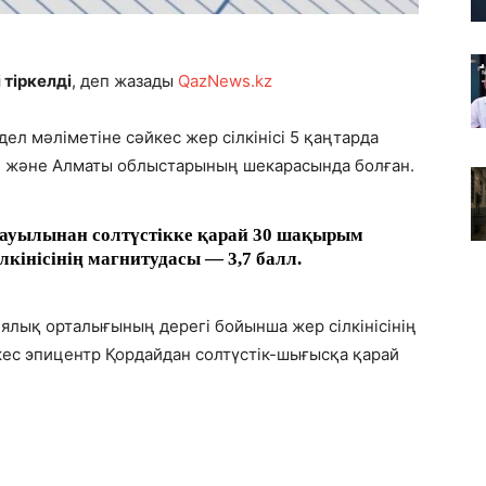
 тіркелді
, деп жазады
QazNews.kz
л мәліметіне сәйкес жер сілкінісі 5 қаңтарда
л және Алматы облыстарының шекарасында болған.
 ауылынан солтүстікке қарай 30 шақырым
лкінісінің магнитудасы — 3,7 балл.
ялық орталығының дерегі бойынша жер сілкінісінің
йкес эпицентр Қордайдан солтүстік-шығысқа қарай