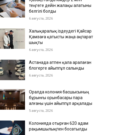
теңгеге дейін жалақы алатыны
белгілі болды
6 августа, 2026
Халықаралық іздеудегі Қайсар
Қамзаға қатысты жаңа ақпарат
шықты
6 августа, 2026
Астанада атпен қала аралаған
блогерге айыппұл салынды
6 августа, 2026
Оралда колония басшысының
бұрынғы орынбасары пара
алғаны үшін айыппұл арқалады
5 августа, 2026
Колонияда отырған 620 адам
рақымшылықпен босатылды