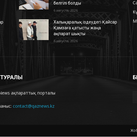
С
белгілі болды
6 августа, 2026
К
М
ар
Халықаралық іздеудегі Қайсар
Қамзаға қатысты жаңа
ақпарат шықты
6 августа, 2026
З ТУРАЛЫ
Б
News ақпараттық порталы
ланыс:
contact@qaznews.kz
Жоб