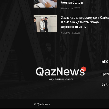
белгілі болды
6 августа, 2026
Халықаралық іздеудегі Қайс
Қамзаға қатысты жаңа
ақпарат шықты
6 августа, 2026
БІ
Qaz
Бай
© QazNews