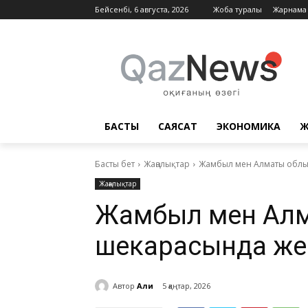
Бейсенбі, 6 августа, 2026
Жоба туралы
Жарнама
БАСТЫ
САЯСАТ
ЭКОНОМИКА
Ж
Басты бет
Жаңалықтар
Жамбыл мен Алматы облыс
Жаңалықтар
Жамбыл мен Ал
шекарасында жер
Автор
Али
5 қаңтар, 2026