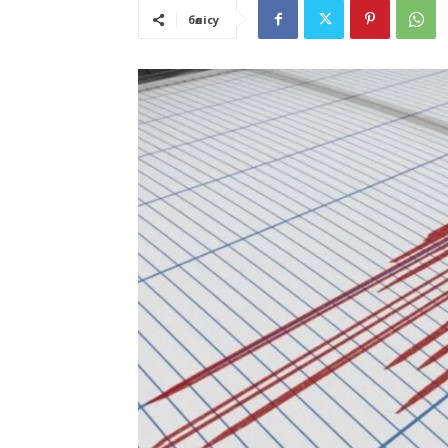
бөлісу